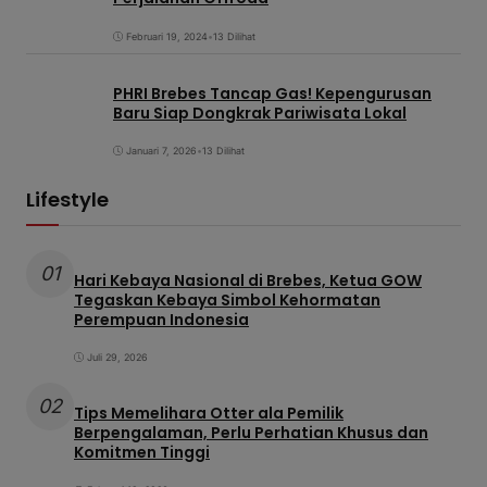
Februari 19, 2024
•
13 Dilihat
PHRI Brebes Tancap Gas! Kepengurusan
Baru Siap Dongkrak Pariwisata Lokal
Januari 7, 2026
•
13 Dilihat
Lifestyle
01
Hari Kebaya Nasional di Brebes, Ketua GOW
Tegaskan Kebaya Simbol Kehormatan
Perempuan Indonesia
Juli 29, 2026
02
Tips Memelihara Otter ala Pemilik
Berpengalaman, Perlu Perhatian Khusus dan
Komitmen Tinggi