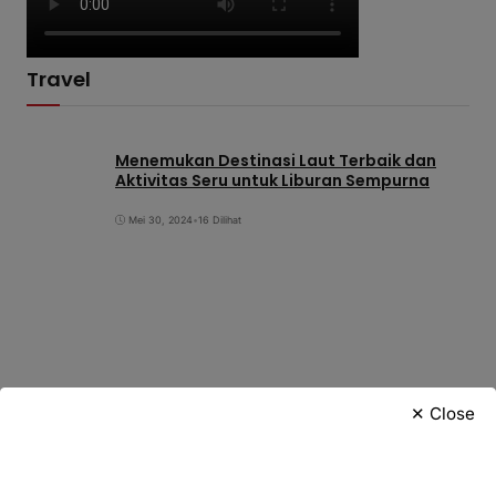
Travel
Menemukan Destinasi Laut Terbaik dan
Aktivitas Seru untuk Liburan Sempurna
Mei 30, 2024
•
16 Dilihat
✕ Close