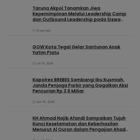
Taruna Akpol Tanamkan Jiwa
Kepemimpinan Melalui Leadership Camp
dan Outbound Leadership pada Siswa
Sekolah Rakyat Kabupaten Brebes
14 jam lalu
GOW Kota Tegal Gelar Santunan Anak
Yatim Piatu
Juli 15, 2026
Kapolres BREBES Sambangi Ibu Kusmiah,
Janda Penjaga Parkir yang Gagalkan Aksi
Pencurian Rp 3,6 Miliar
Juni 18, 2026
KH Ahmad Najib Afandi Sampaikan Tujuh
Kunci Keselamatan dan Keberhasilan
Menurut Al Quran dalam Pengajian Ahad
Pagi di KIC