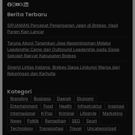
Berita Terbaru
SIPJAMAN Percepat Penanganan Jalan di Brebes, Hasil
Panen Kian Lancar
Taruna Akpol Tanamkan Jiwa Kepemimpinan Melalui
Leadership Camp dan Outbound Leadership pada Siswa
Sekolah Rakyat Kabupaten Brebes
Sinergi Lintas Instansi, Brebes Siaga Lindungi Warga dari
Kekeringan dan Karhutla
Kategori
Branding
Business
Daerah
Ekonomi
Entertainment
Food
Health
Infrastruktur
Inspirasi
Internasional
K-Pop
Kriminal
Lifestyle
Marketing
News
Politik
Ramadhan
SEO
Sport
Technology
Transportasi
Travel
Uncategorized