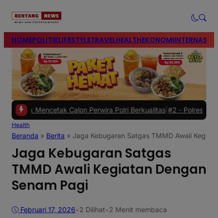
modal-check
HOME
POLITIK
LIFESTYLE
TRAVEL
HEALTH
EKONOMI
INTERNASIO
encetak Calon Perwira Polri Berkualitas
|
#2 -
Polres Brebes Dalami 
Health
Beranda
»
Berita
»
Jaga Kebugaran Satgas TMMD Awali Kegiat
Jaga Kebugaran Satgas
TMMD Awali Kegiatan Dengan
Senam Pagi
Februari 17, 2026
•
2
Dilihat
•
2 Menit membaca