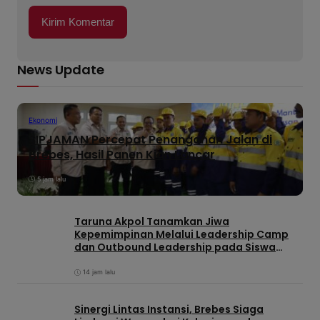
News Update
Ekonomi
SIPJAMAN Percepat Penanganan Jalan di
Brebes, Hasil Panen Kian Lancar
5 jam lalu
Taruna Akpol Tanamkan Jiwa
Kepemimpinan Melalui Leadership Camp
dan Outbound Leadership pada Siswa
Sekolah Rakyat Kabupaten Brebes
14 jam lalu
Sinergi Lintas Instansi, Brebes Siaga