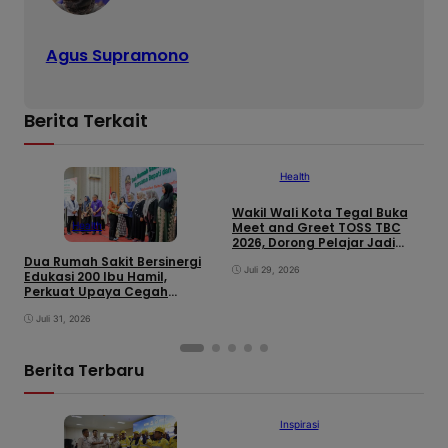
Agus Supramono
Berita Terkait
Health
Wakil Wali Kota Tegal Buka
G
Health
Meet and Greet TOSS TBC
M
2026, Dorong Pelajar Jadi
O
Agen Perubahan dalam
K
Dua Rumah Sakit Bersinergi
Eliminasi Tuberkulosis
Juli 29, 2026
Edukasi 200 Ibu Hamil,
Perkuat Upaya Cegah
Stunting di Brebes
Juli 31, 2026
Berita Terbaru
Inspirasi