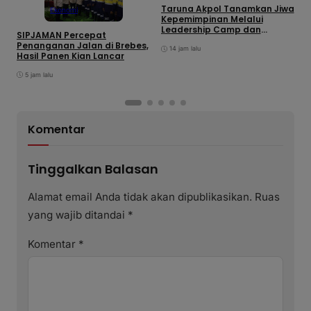
Taruna Akpol Tanamkan Jiwa
S
Ekonomi
Kepemimpinan Melalui
S
Leadership Camp dan
K
SIPJAMAN Percepat
Outbound Leadership pada
Penanganan Jalan di Brebes,
Siswa Sekolah Rakyat
14 jam lalu
Hasil Panen Kian Lancar
Kabupaten Brebes
5 jam lalu
Komentar
Tinggalkan Balasan
Alamat email Anda tidak akan dipublikasikan.
Ruas
yang wajib ditandai
*
Komentar
*