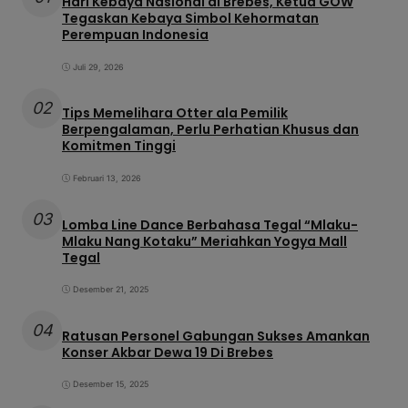
Hari Kebaya Nasional di Brebes, Ketua GOW
Tegaskan Kebaya Simbol Kehormatan
Perempuan Indonesia
Juli 29, 2026
02
Tips Memelihara Otter ala Pemilik
Berpengalaman, Perlu Perhatian Khusus dan
Komitmen Tinggi
Februari 13, 2026
03
Lomba Line Dance Berbahasa Tegal “Mlaku-
Mlaku Nang Kotaku” Meriahkan Yogya Mall
Tegal
Desember 21, 2025
04
Ratusan Personel Gabungan Sukses Amankan
Konser Akbar Dewa 19 Di Brebes
Desember 15, 2025