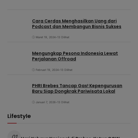
Cara Cerdas Menghasilkan Uang dari
Podcast dan Membangun Bisnis Sukses
Maret 19, 2024
•
13 Dilihat
Mengungkap Pesona Indonesia Lewat
Perjalanan Offroad
Februari 19, 2024
•
13 Dilihat
PHRI Brebes Tancap Gas! Kepengurusan
Baru Siap Dongkrak Pariwisata Lokal
Januari 7, 2026
•
13 Dilihat
Lifestyle
01