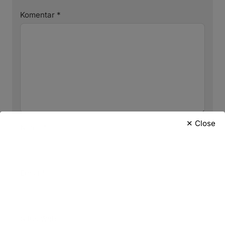
Komentar
*
✕ Close
Nama
*
Email
*
Situs Web