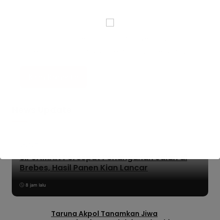
Simpan nama, email, dan situs web saya pada
peramban ini untuk komentar saya berikutnya.
News Update
Ekonomi
SIPJAMAN Percepat Penanganan Jalan di
Brebes, Hasil Panen Kian Lancar
8 jam lalu
Taruna Akpol Tanamkan Jiwa