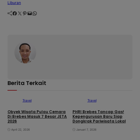
Liburan
Facebook
Twitter
Pinterest
Mail
WhatsApp
Berita Terkait
Travel
Travel
Obyek Wisata Pulau Cemara
PHRI Brebes Tancap Gas!
Di Brebes Masuk 7 Besar JETA
Kepengurusan Baru Siap
P
2026
Dongkrak Pariwisata Lokal
K
K
April 22, 2026
Januari 7, 2026
M