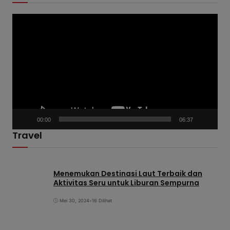
P
e
m
u
t
a
r
V
00:00
06:37
i
Travel
d
e
o
Menemukan Destinasi Laut Terbaik dan
Aktivitas Seru untuk Liburan Sempurna
Mei 30, 2024
•
16 Dilihat