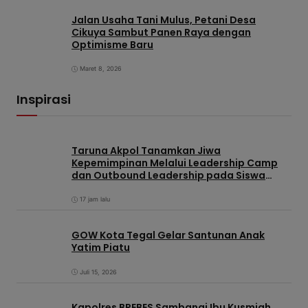
Jalan Usaha Tani Mulus, Petani Desa
Cikuya Sambut Panen Raya dengan
Optimisme Baru
Maret 8, 2026
Inspirasi
Taruna Akpol Tanamkan Jiwa
Kepemimpinan Melalui Leadership Camp
dan Outbound Leadership pada Siswa
Sekolah Rakyat Kabupaten Brebes
17 jam lalu
GOW Kota Tegal Gelar Santunan Anak
Yatim Piatu
Juli 15, 2026
Kapolres BREBES Sambangi Ibu Kusmiah,