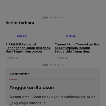
Berita Terbaru
Ekonomi
Inspirasi
SIPJAMAN Percepat
Taruna Akpol Tanamkan Jiwa
S
Penanganan Jalan di Brebes,
Kepemimpinan Melalui
S
Hasil Panen Kian Lancar
Leadership Camp dan
K
Outbound Leadership pada
8 jam lalu
Siswa Sekolah Rakyat
17 jam lalu
Kabupaten Brebes
Komentar
Tinggalkan Balasan
Alamat email Anda tidak akan dipublikasikan.
Ruas
yang wajib ditandai
*