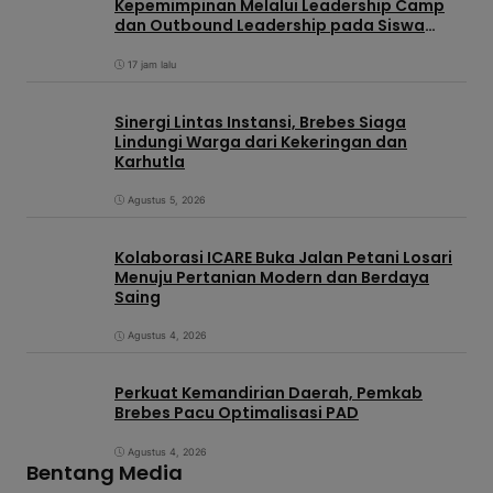
Kepemimpinan Melalui Leadership Camp
dan Outbound Leadership pada Siswa
Sekolah Rakyat Kabupaten Brebes
17 jam lalu
Sinergi Lintas Instansi, Brebes Siaga
Lindungi Warga dari Kekeringan dan
Karhutla
Agustus 5, 2026
Kolaborasi ICARE Buka Jalan Petani Losari
Menuju Pertanian Modern dan Berdaya
Saing
Agustus 4, 2026
Perkuat Kemandirian Daerah, Pemkab
Brebes Pacu Optimalisasi PAD
Agustus 4, 2026
Bentang Media