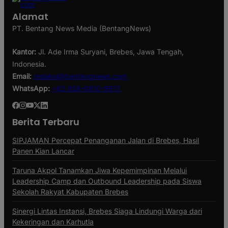
Alamat
PT. Bentang News Media (BentangNews)
Kantor:
Jl. Ade Irma Suryani, Brebes, Jawa Tengah,
Indonesia.
Email:
redaksi@bentangnews.com
WhatsApp:
+62 858-6810-9617
Berita Terbaru
SIPJAMAN Percepat Penanganan Jalan di Brebes, Hasil
Panen Kian Lancar
Taruna Akpol Tanamkan Jiwa Kepemimpinan Melalui
Leadership Camp dan Outbound Leadership pada Siswa
Sekolah Rakyat Kabupaten Brebes
Sinergi Lintas Instansi, Brebes Siaga Lindungi Warga dari
Kekeringan dan Karhutla