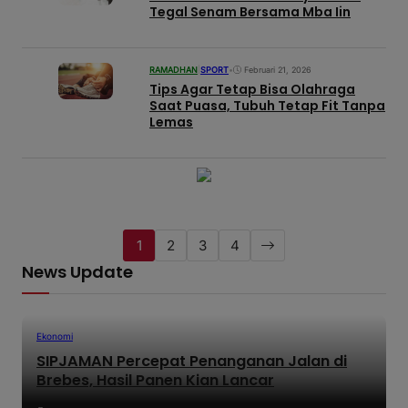
Tegal Senam Bersama Mba Iin
RAMADHAN
|
SPORT
•
Februari 21, 2026
Tips Agar Tetap Bisa Olahraga
Saat Puasa, Tubuh Tetap Fit Tanpa
Lemas
1
2
3
4
News Update
Ekonomi
SIPJAMAN Percepat Penanganan Jalan di
Brebes, Hasil Panen Kian Lancar