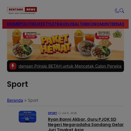
modal-check
HOME
POLITIK
LIFESTYLE
TRAVEL
HEALTH
EKONOMI
INTERNASIO
s dengan Prinsip BETAH untuk Mencetak Calon Perwira Polri Berkual
Sport
Beranda
»
Sport
SPORT
•
Juli 9, 2026
Ryan Banni Akbar, Guru PJOK SD
Negeri Negaradaha Sandang Gelar
Juri Tingkat Asia