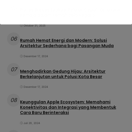
05
Polres Brebes Edukasi Pelajar Cegah Kenakalan
Remaja dalam Kemah Bela Negara
Oktober 31, 2025
06
Rumah Hemat Energi dan Modern: Solusi
Arsitektur Sederhana bagi Pasangan Muda
Desember 17, 2024
07
Menghadirkan Gedung Hijau: Arsitektur
Berkelanjutan untuk Polusi Kota Besar
Desember 17, 2024
08
Keunggulan Apple Ecosystem: Memahami
Konektivitas dan Integrasi yang Membentuk
Cara Baru Berinteraksi
Juli 29, 2024