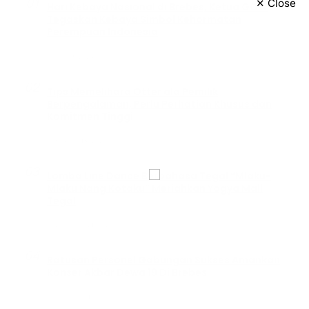
01
✕ Close
Hari Kebaya Nasional di Brebes, Ketua GOW
Tegaskan Kebaya Simbol Kehormatan
Perempuan Indonesia
Juli 29, 2026
02
Tips Memelihara Otter ala Pemilik
Berpengalaman, Perlu Perhatian Khusus dan
Komitmen Tinggi
Februari 13, 2026
03
Lomba Line Dance Berbahasa Tegal “Mlaku-
Mlaku Nang Kotaku” Meriahkan Yogya Mall
Tegal
Desember 21, 2025
04
Ratusan Personel Gabungan Sukses Amankan
Konser Akbar Dewa 19 Di Brebes
Desember 15, 2025