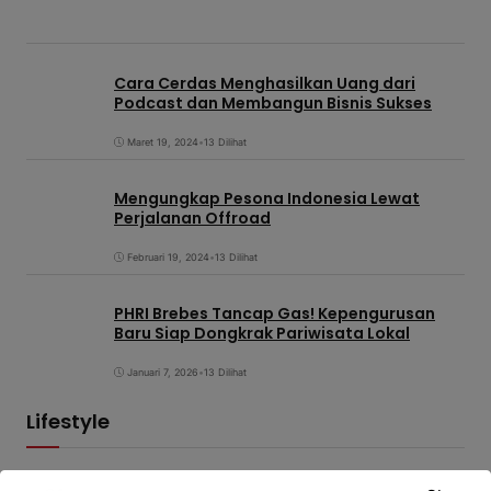
Cara Cerdas Menghasilkan Uang dari
Podcast dan Membangun Bisnis Sukses
Maret 19, 2024
•
13 Dilihat
Mengungkap Pesona Indonesia Lewat
Perjalanan Offroad
Februari 19, 2024
•
13 Dilihat
PHRI Brebes Tancap Gas! Kepengurusan
Baru Siap Dongkrak Pariwisata Lokal
Januari 7, 2026
•
13 Dilihat
Lifestyle