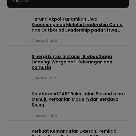
18 jam lalu
Taruna Akpol Tanamkan Jiwa
Kepemimpinan Melalui Leadership Camp
dan Outbound Leadership pada Siswa
Sekolah Rakyat Kabupaten Brebes
Agustus 6, 2026
Sinergi Lintas Instansi, Brebes Siaga
Lindungi Warga dari Kekeringan dan
Karhutla
Agustus 5, 2026
Kolaborasi ICARE Buka Jalan Petani Losari
Menuju Pertanian Modern dan Berdaya
Saing
Agustus 4, 2026
Perkuat Kemandirian Daerah, Pemkab