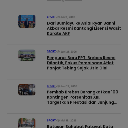
SPORT
•
Juli 9, 2026
Dari Bumiayu ke Asia! Ryan Banni
Akbar Resmi Kantongi Lisensi Wasit
Karate AKF
SPORT
•
Juni 21, 2026
Pengurus Baru FPTI Brebes Resmi
Dilantik, Fokus Pembinaan Atlet
Panjat Tebing Sejak Usia Dini
SPORT
•
Juni 19, 2026
Pemkab Brebes Berangkatkan 100
Kontingen Porsenitas XIII,
Targetkan Prestasi dan Junjung
Sportivitas
SPORT
•
Mei 18, 2026
Ratusan Sahabat Fatayat Kota