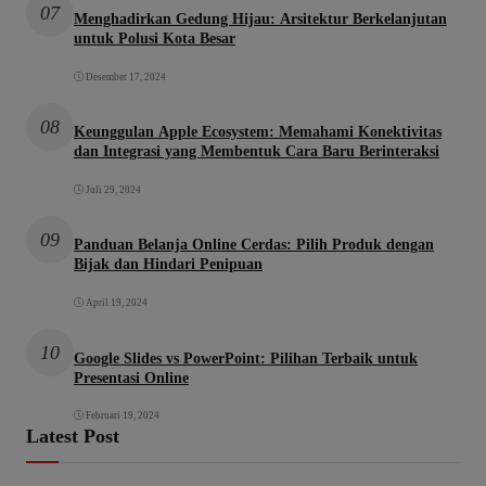
07
Menghadirkan Gedung Hijau: Arsitektur Berkelanjutan
untuk Polusi Kota Besar
Desember 17, 2024
08
Keunggulan Apple Ecosystem: Memahami Konektivitas
dan Integrasi yang Membentuk Cara Baru Berinteraksi
Juli 29, 2024
09
Panduan Belanja Online Cerdas: Pilih Produk dengan
Bijak dan Hindari Penipuan
April 19, 2024
10
Google Slides vs PowerPoint: Pilihan Terbaik untuk
Presentasi Online
Februari 19, 2024
Latest Post