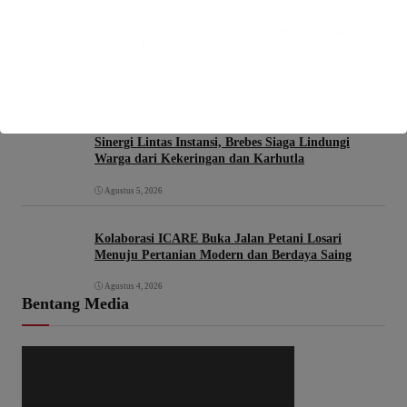
Taruna Akpol Tanamkan Jiwa Kepemimpinan
Melalui Leadership Camp dan Outbound
Leadership pada Siswa Sekolah Rakyat Kabupaten
Brebes
Agustus 6, 2026
Sinergi Lintas Instansi, Brebes Siaga Lindungi
Warga dari Kekeringan dan Karhutla
Agustus 5, 2026
Kolaborasi ICARE Buka Jalan Petani Losari
Menuju Pertanian Modern dan Berdaya Saing
Agustus 4, 2026
Bentang Media