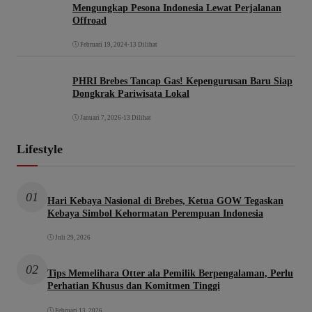
Mengungkap Pesona Indonesia Lewat Perjalanan
Offroad
Februari 19, 2024
•
13 Dilihat
PHRI Brebes Tancap Gas! Kepengurusan Baru Siap
Dongkrak Pariwisata Lokal
Januari 7, 2026
•
13 Dilihat
Lifestyle
01
Hari Kebaya Nasional di Brebes, Ketua GOW Tegaskan
Kebaya Simbol Kehormatan Perempuan Indonesia
Juli 29, 2026
02
Tips Memelihara Otter ala Pemilik Berpengalaman, Perlu
Perhatian Khusus dan Komitmen Tinggi
Februari 13, 2026