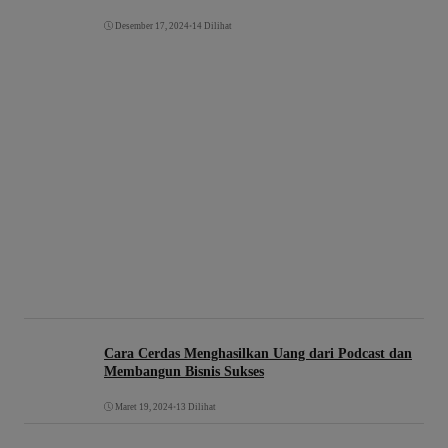
Desember 17, 2024
•
14 Dilihat
Cara Cerdas Menghasilkan Uang dari Podcast dan
Membangun Bisnis Sukses
Maret 19, 2024
•
13 Dilihat