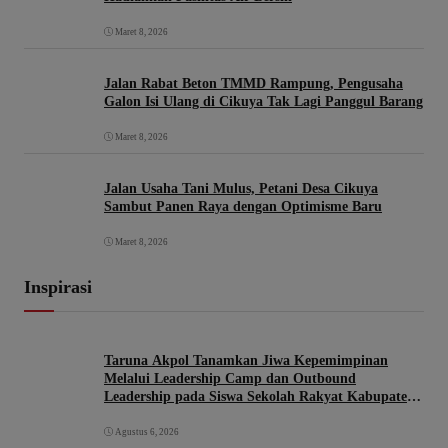
Maret 8, 2026
Jalan Rabat Beton TMMD Rampung, Pengusaha
Galon Isi Ulang di Cikuya Tak Lagi Panggul Barang
Maret 8, 2026
Jalan Usaha Tani Mulus, Petani Desa Cikuya
Sambut Panen Raya dengan Optimisme Baru
Maret 8, 2026
Inspirasi
Taruna Akpol Tanamkan Jiwa Kepemimpinan
Melalui Leadership Camp dan Outbound
Leadership pada Siswa Sekolah Rakyat Kabupaten
Brebes
Agustus 6, 2026