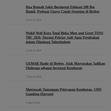
Dua Rumah Sakit Bersinergi Edukasi 200 Ibu
Hamil, Perkuat Upaya Cegah Stunting di Brebes
Juli 31, 2026
Wakil Wali Kota Tegal Buka Meet and Greet TOSS
TBC 2026, Dorong Pelajar Jadi Agen Perubahan
dalam Eliminasi Tuberkulosis
Juli 29, 2026
GEMAR Hadir di Brebes, Ajak Masyarakat Jadikan
Olahraga sebagai Investasi Kesehatan
Juli 19, 2026
Menjawab Tantangan Pelayanan Kesehatan, UHN
Gandeng Harvard
Mei 8, 2026