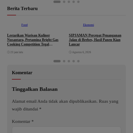
Berita Terbaru
Food
Ekonomi
Lestarikan Warisan Kuliner
SIPJAMAN Percepat Penanganan
T
Nusantara, Pertamina Bright Gas
Jalan di Brebes, Hasil Panen Kian
K
Cooking Competition Tegal
Lancar
C
Lahirkan Juara Baru
p
23 jam lalu
Agustus 6, 2026
K
Komentar
Tinggalkan Balasan
Alamat email Anda tidak akan dipublikasikan.
Ruas yang
wajib ditandai
*
Komentar
*