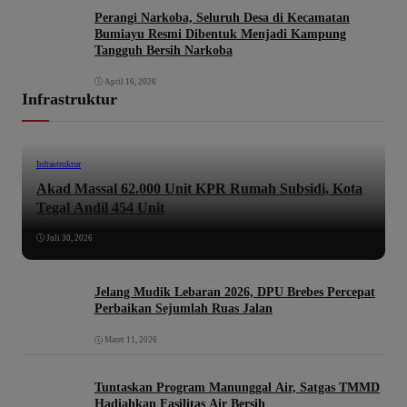
Perangi Narkoba, Seluruh Desa di Kecamatan
Bumiayu Resmi Dibentuk Menjadi Kampung
Tangguh Bersih Narkoba
April 16, 2026
Infrastruktur
Infrastruktur
Akad Massal 62.000 Unit KPR Rumah Subsidi, Kota
Tegal Andil 454 Unit
Juli 30, 2026
Jelang Mudik Lebaran 2026, DPU Brebes Percepat
Perbaikan Sejumlah Ruas Jalan
Maret 11, 2026
Tuntaskan Program Manunggal Air, Satgas TMMD
Hadiahkan Fasilitas Air Bersih