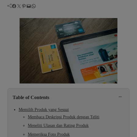
Facebook
Twitter
Pinterest
Mail
WhatsApp
−
Table of Contents
Memilih Produk yang Sesuai
Membaca Deskripsi Produk dengan Teliti
Meneliti Ulasan dan Rating Produk
Memeriksa Foto Produk