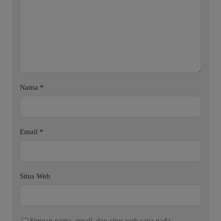
Nama
*
Email
*
Situs Web
Simpan nama, email, dan situs web saya pada