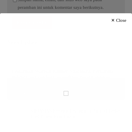
peramban ini untuk komentar saya berikutnya.
✕ Close
News Update
Food
Lestarikan Warisan Kuliner Nusantara, Pertamina
Bright Gas Cooking Competition Tegal Lahirkan
Juara Baru
23 jam lalu
SIPJAMAN Percepat Penanganan Jalan di Brebes,
Hasil Panen Kian Lancar
Agustus 6, 2026