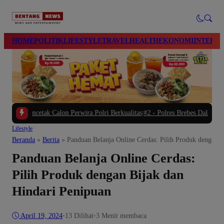
modal-check
HOME
POLITIK
LIFESTYLE
TRAVEL
HEALTH
EKONOMI
INTERN
k Calon Perwira Polri Berkualitas
|
#2 -
Polres Brebes Dalami Penyebab Kemati
Lifestyle
Beranda
»
Berita
»
Panduan Belanja Online Cerdas: Pilih Produk dengan B
Panduan Belanja Online Cerdas:
Pilih Produk dengan Bijak dan
Hindari Penipuan
April 19, 2024
•
13
Dilihat
•
3 Menit membaca