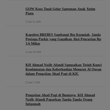
GOW Kota Tegal Gelar Santunan Anak Yatim
Piatu
Juli 15, 2026
Kapolres BREBES Sambangi Ibu Kusmiah, Janda
Penjaga Parkir yang Gagalkan Aksi Pencurian Rp
3,6 Miliar
Juni 18, 2026
KH Ahmad Najib Afandi Sampaikan Tujuh Kunci
Keselamatan dan Keberhasilan Menurut Al Quran
dalam Pengajian Ahad Pagi di KIC
Juni 7, 2026
Pengajian Ahad Pagi di Bumiayu, KH Ahmad
Najib Afandi Paparkan Tanda-Tanda Orang
Istiqomah