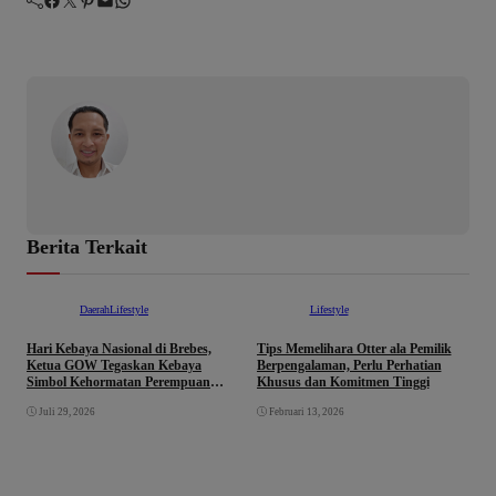
Berita Terkait
Daerah
Lifestyle
Lifestyle
Hari Kebaya Nasional di Brebes,
Tips Memelihara Otter ala Pemilik
L
Ketua GOW Tegaskan Kebaya
Berpengalaman, Perlu Perhatian
“
Simbol Kehormatan Perempuan
Khusus dan Komitmen Tinggi
M
Indonesia
Juli 29, 2026
Februari 13, 2026