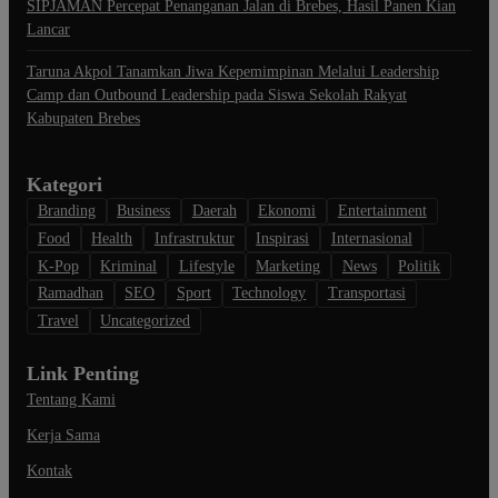
SIPJAMAN Percepat Penanganan Jalan di Brebes, Hasil Panen Kian
Lancar
Taruna Akpol Tanamkan Jiwa Kepemimpinan Melalui Leadership
Camp dan Outbound Leadership pada Siswa Sekolah Rakyat
Kabupaten Brebes
Kategori
Branding
Business
Daerah
Ekonomi
Entertainment
Food
Health
Infrastruktur
Inspirasi
Internasional
K-Pop
Kriminal
Lifestyle
Marketing
News
Politik
Ramadhan
SEO
Sport
Technology
Transportasi
Travel
Uncategorized
Link Penting
Tentang Kami
Kerja Sama
Kontak