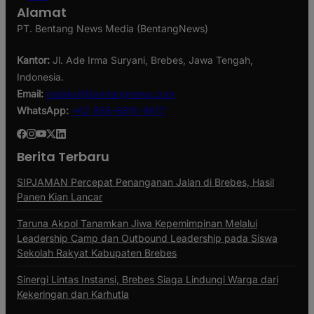
Alamat
PT. Bentang News Media (BentangNews)
Kantor:
Jl. Ade Irma Suryani, Brebes, Jawa Tengah,
Indonesia.
Email:
redaksi@bentangnews.com
WhatsApp:
+62 858-6810-9617
Berita Terbaru
SIPJAMAN Percepat Penanganan Jalan di Brebes, Hasil
Panen Kian Lancar
Taruna Akpol Tanamkan Jiwa Kepemimpinan Melalui
Leadership Camp dan Outbound Leadership pada Siswa
Sekolah Rakyat Kabupaten Brebes
Sinergi Lintas Instansi, Brebes Siaga Lindungi Warga dari
Kekeringan dan Karhutla