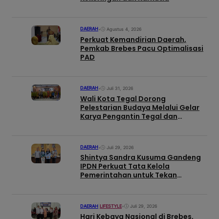
DAERAH
•
Agustus 4, 2026
Perkuat Kemandirian Daerah,
Pemkab Brebes Pacu Optimalisasi
PAD
DAERAH
•
Juli 31, 2026
Wali Kota Tegal Dorong
Pelestarian Budaya Melalui Gelar
Karya Pengantin Tegal dan
Pelantikan Pengurus HARPI Melati
Kota Tegal Periode 2026–2031
DAERAH
•
Juli 29, 2026
Shintya Sandra Kusuma Gandeng
IPDN Perkuat Tata Kelola
Pemerintahan untuk Tekan
Kemiskinan di Brebes
DAERAH
|
LIFESTYLE
•
Juli 29, 2026
Hari Kebaya Nasional di Brebes,