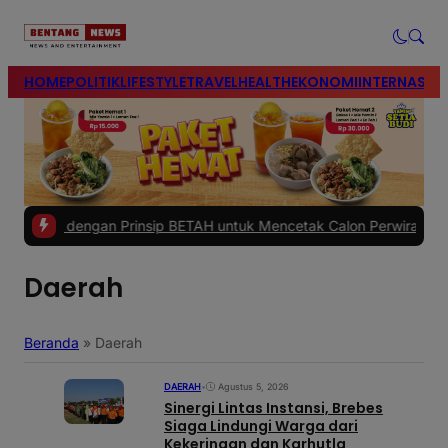
modal-check
HOME
POLITIK
LIFESTYLE
TRAVEL
HEALTH
EKONOMI
INTERNASIO
 dengan Prinsip BETAH untuk Mencetak Calon Perwira Polri Berkuali
Daerah
Beranda
»
Daerah
DAERAH
•
Agustus 5, 2026
Sinergi Lintas Instansi, Brebes
Siaga Lindungi Warga dari
Kekeringan dan Karhutla