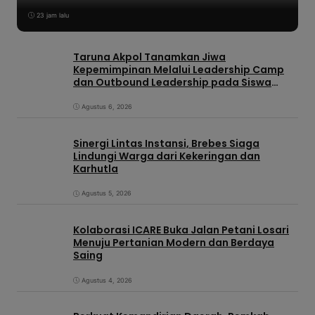
23 jam lalu
Taruna Akpol Tanamkan Jiwa
Kepemimpinan Melalui Leadership Camp
dan Outbound Leadership pada Siswa
Sekolah Rakyat Kabupaten Brebes
Agustus 6, 2026
Sinergi Lintas Instansi, Brebes Siaga
Lindungi Warga dari Kekeringan dan
Karhutla
Agustus 5, 2026
Kolaborasi ICARE Buka Jalan Petani Losari
Menuju Pertanian Modern dan Berdaya
Saing
Agustus 4, 2026