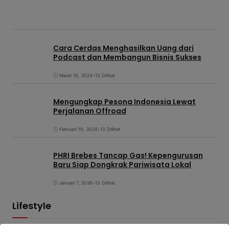
Cara Cerdas Menghasilkan Uang dari
Podcast dan Membangun Bisnis Sukses
Maret 19, 2024
•
13 Dilihat
Mengungkap Pesona Indonesia Lewat
Perjalanan Offroad
Februari 19, 2024
•
13 Dilihat
PHRI Brebes Tancap Gas! Kepengurusan
Baru Siap Dongkrak Pariwisata Lokal
Januari 7, 2026
•
13 Dilihat
Lifestyle