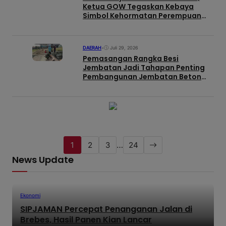
Ketua GOW Tegaskan Kebaya
Simbol Kehormatan Perempuan
Indonesia
DAERAH
•
Juli 29, 2026
Pemasangan Rangka Besi
Jembatan Jadi Tahapan Penting
Pembangunan Jembatan Beton
Garuda di Desa Karangbandung
1
2
3
…
24
News Update
Ekonomi
SIPJAMAN Percepat Penanganan Jalan di
Brebes, Hasil Panen Kian Lancar