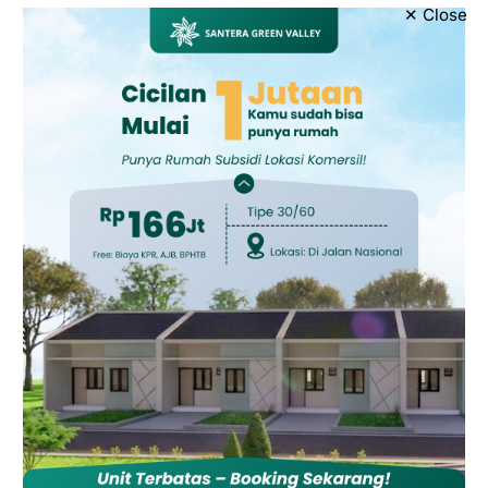
✕ Close
01
Hari Kebaya Nasional di Brebes, Ketua GOW
Tegaskan Kebaya Simbol Kehormatan
Perempuan Indonesia
Juli 29, 2026
02
Tips Memelihara Otter ala Pemilik
Berpengalaman, Perlu Perhatian Khusus dan
Komitmen Tinggi
Februari 13, 2026
03
Lomba Line Dance Berbahasa Tegal “Mlaku-
Mlaku Nang Kotaku” Meriahkan Yogya Mall
Tegal
Desember 21, 2025
04
Ratusan Personel Gabungan Sukses Amankan
Konser Akbar Dewa 19 Di Brebes