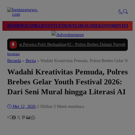
modal-check
HOME
POLITIK
LIFESTYLE
TRAVEL
HEALTH
EKONOMI
INTERN
wira Polri Berkualitas
|
#2 -
Polres Brebes Dalami Penyebab Kematian Azka Riz
Inspirasi
Beranda
»
Berita
»
Wadahi Kreativitas Pemuda, Polres Brebes Gelar Youth 
Wadahi Kreativitas Pemuda, Polres
Brebes Gelar Youth Festival 2026:
Dari Seni Mural hingga Literasi AI
Mei 12, 2026
•
2
Dilihat
•
3 Menit membaca
Facebook
Twitter
Pinterest
Mail
WhatsApp