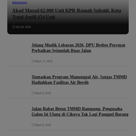
Infrastruktur
Akad Massal 62.000 Unit KPR Rumah Subsidi, Kota
Tegal Andil 454 Unit
Juli 30, 2026
Jelang Mudik Lebaran 2026, DPU Brebes Percepat
Perbaikan Sejumlah Ruas Jalan
Maret 11, 2026
Tuntaskan Program Manunggal Air, Satgas TMMD
Hadiahkan Fasilitas Air Bersih
Maret 8, 2026
Jalan Rabat Beton TMMD Rampung, Pengusaha
Galon Isi Ulang di Cikuya Tak Lagi Panggul Barang
Maret 8, 2026