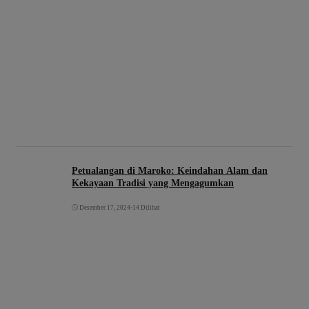
Petualangan di Maroko: Keindahan Alam dan
Kekayaan Tradisi yang Mengagumkan
Desember 17, 2024
•
14 Dilihat