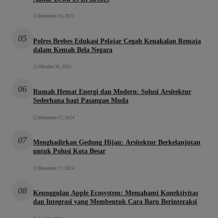
Desember 15, 2025
05
Polres Brebes Edukasi Pelajar Cegah Kenakalan Remaja
dalam Kemah Bela Negara
Oktober 31, 2025
06
Rumah Hemat Energi dan Modern: Solusi Arsitektur
Sederhana bagi Pasangan Muda
Desember 17, 2024
07
Menghadirkan Gedung Hijau: Arsitektur Berkelanjutan
untuk Polusi Kota Besar
Desember 17, 2024
08
Keunggulan Apple Ecosystem: Memahami Konektivitas
dan Integrasi yang Membentuk Cara Baru Berinteraksi