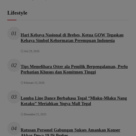
Lifestyle
01
Hari Kebaya Nasional di Brebes, Ketua GOW Tegaskan
Kebaya Simbol Kehormatan Perempuan Indonesia
Juli 29, 2026
02
Tips Memelihara Otter ala Pemilik Berpengalaman, Perlu
Perhatian Khusus dan Komitmen Tinggi
Februari 13, 2026
03
Lomba Line Dance Berbahasa Tegal “Mlaku-Mlaku Nang
Kotaku” Meriahkan Yogya Mall Tegal
Desember 21, 2025
04
Ratusan Personel Gabungan Sukses Amankan Konser
Akbar Dewa 19 Di Brebes