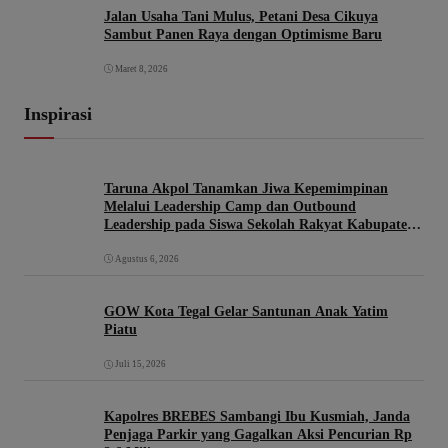
Jalan Usaha Tani Mulus, Petani Desa Cikuya
Sambut Panen Raya dengan Optimisme Baru
Maret 8, 2026
Inspirasi
Taruna Akpol Tanamkan Jiwa Kepemimpinan
Melalui Leadership Camp dan Outbound
Leadership pada Siswa Sekolah Rakyat Kabupaten
Brebes
Agustus 6, 2026
GOW Kota Tegal Gelar Santunan Anak Yatim
Piatu
Juli 15, 2026
Kapolres BREBES Sambangi Ibu Kusmiah, Janda
Penjaga Parkir yang Gagalkan Aksi Pencurian Rp