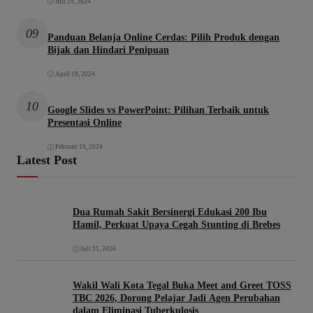
Juli 29, 2024
09
Panduan Belanja Online Cerdas: Pilih Produk dengan
Bijak dan Hindari Penipuan
April 19, 2024
10
Google Slides vs PowerPoint: Pilihan Terbaik untuk
Presentasi Online
Februari 19, 2024
Latest Post
Dua Rumah Sakit Bersinergi Edukasi 200 Ibu
Hamil, Perkuat Upaya Cegah Stunting di Brebes
Juli 31, 2026
Wakil Wali Kota Tegal Buka Meet and Greet TOSS
TBC 2026, Dorong Pelajar Jadi Agen Perubahan
dalam Eliminasi Tuberkulosis