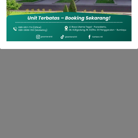
Menemukan Destinasi Laut Terbaik dan Aktivitas
Seru untuk Liburan Sempurna
Mei 30, 2024
•
16 Dilihat