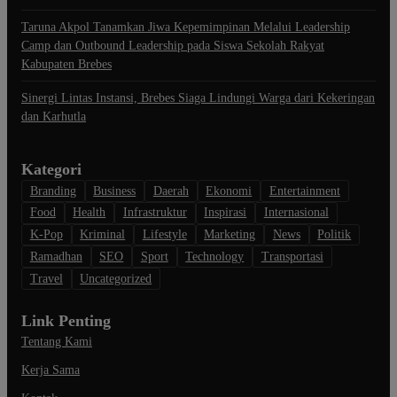
Taruna Akpol Tanamkan Jiwa Kepemimpinan Melalui Leadership
Camp dan Outbound Leadership pada Siswa Sekolah Rakyat
Kabupaten Brebes
Sinergi Lintas Instansi, Brebes Siaga Lindungi Warga dari Kekeringan
dan Karhutla
Kategori
Branding
Business
Daerah
Ekonomi
Entertainment
Food
Health
Infrastruktur
Inspirasi
Internasional
K-Pop
Kriminal
Lifestyle
Marketing
News
Politik
Ramadhan
SEO
Sport
Technology
Transportasi
Travel
Uncategorized
Link Penting
Tentang Kami
Kerja Sama