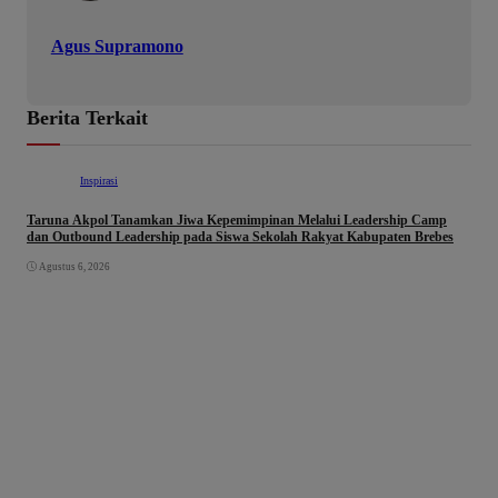
Agus Supramono
Berita Terkait
Inspirasi
Taruna Akpol Tanamkan Jiwa Kepemimpinan Melalui Leadership Camp
dan Outbound Leadership pada Siswa Sekolah Rakyat Kabupaten Brebes
Agustus 6, 2026