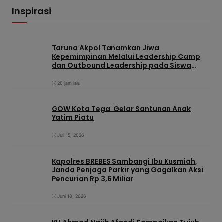
Inspirasi
Taruna Akpol Tanamkan Jiwa
Kepemimpinan Melalui Leadership Camp
dan Outbound Leadership pada Siswa
Sekolah Rakyat Kabupaten Brebes
20 jam lalu
GOW Kota Tegal Gelar Santunan Anak
Yatim Piatu
Juli 15, 2026
Kapolres BREBES Sambangi Ibu Kusmiah,
Janda Penjaga Parkir yang Gagalkan Aksi
Pencurian Rp 3,6 Miliar
Juni 18, 2026
KH Ahmad Najib Afandi Sampaikan Tujuh