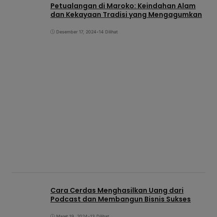
Petualangan di Maroko: Keindahan Alam
dan Kekayaan Tradisi yang Mengagumkan
Desember 17, 2024
•
14 Dilihat
Cara Cerdas Menghasilkan Uang dari
Podcast dan Membangun Bisnis Sukses
Maret 19, 2024
•
13 Dilihat