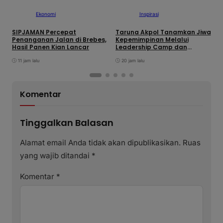
Ekonomi
Inspirasi
SIPJAMAN Percepat
Taruna Akpol Tanamkan Jiwa
S
Penanganan Jalan di Brebes,
Kepemimpinan Melalui
S
Hasil Panen Kian Lancar
Leadership Camp dan
K
Outbound Leadership pada
11 jam lalu
Siswa Sekolah Rakyat
20 jam lalu
Kabupaten Brebes
Komentar
Tinggalkan Balasan
Alamat email Anda tidak akan dipublikasikan.
Ruas
yang wajib ditandai
*
Komentar
*