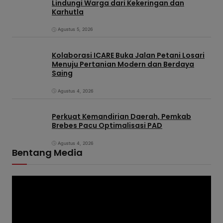
Lindungi Warga dari Kekeringan dan
Karhutla
Agustus 5, 2026
Kolaborasi ICARE Buka Jalan Petani Losari
Menuju Pertanian Modern dan Berdaya
Saing
Agustus 4, 2026
Perkuat Kemandirian Daerah, Pemkab
Brebes Pacu Optimalisasi PAD
Agustus 4, 2026
Bentang Media
P
e
m
u