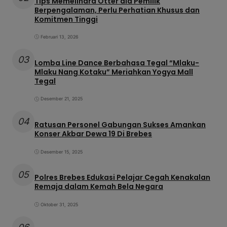
Tips Memelihara Otter ala Pemilik
Berpengalaman, Perlu Perhatian Khusus dan
Komitmen Tinggi
Februari 13, 2026
03
Lomba Line Dance Berbahasa Tegal “Mlaku-
Mlaku Nang Kotaku” Meriahkan Yogya Mall
Tegal
Desember 21, 2025
04
Ratusan Personel Gabungan Sukses Amankan
Konser Akbar Dewa 19 Di Brebes
Desember 15, 2025
05
Polres Brebes Edukasi Pelajar Cegah Kenakalan
Remaja dalam Kemah Bela Negara
Oktober 31, 2025