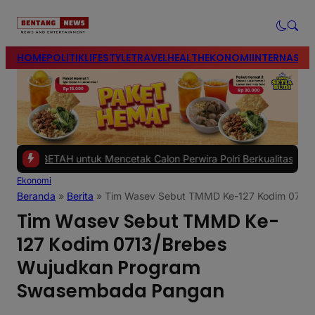
modal-check
HOME
POLITIK
LIFESTYLE
TRAVEL
HEALTH
EKONOMI
INTERNASIO
TAH untuk Mencetak Calon Perwira Polri Berkualitas
|
#2 -
Polres Br
Ekonomi
Beranda
»
Berita
»
Tim Wasev Sebut TMMD Ke-127 Kodim 0713
Tim Wasev Sebut TMMD Ke-
127 Kodim 0713/Brebes
Wujudkan Program
Swasembada Pangan