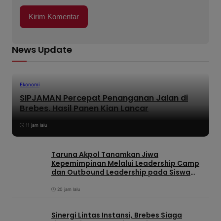
News Update
Ekonomi
SIPJAMAN Percepat Penanganan Jalan di
Brebes, Hasil Panen Kian Lancar
11 jam lalu
Taruna Akpol Tanamkan Jiwa
Kepemimpinan Melalui Leadership Camp
dan Outbound Leadership pada Siswa
Sekolah Rakyat Kabupaten Brebes
20 jam lalu
Sinergi Lintas Instansi, Brebes Siaga