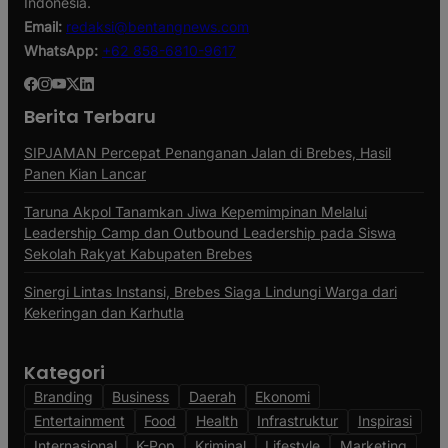
Indonesia.
Email:
redaksi@bentangnews.com
WhatsApp:
+62 858-6810-9617
Berita Terbaru
SIPJAMAN Percepat Penanganan Jalan di Brebes, Hasil
Panen Kian Lancar
Taruna Akpol Tanamkan Jiwa Kepemimpinan Melalui
Leadership Camp dan Outbound Leadership pada Siswa
Sekolah Rakyat Kabupaten Brebes
Sinergi Lintas Instansi, Brebes Siaga Lindungi Warga dari
Kekeringan dan Karhutla
Kategori
Branding
Business
Daerah
Ekonomi
Entertainment
Food
Health
Infrastruktur
Inspirasi
Internasional
K-Pop
Kriminal
Lifestyle
Marketing