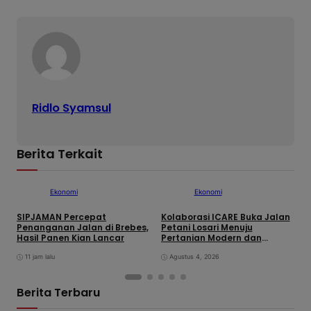
Ridlo Syamsul
Berita Terkait
Ekonomi
Ekonomi
SIPJAMAN Percepat
Kolaborasi ICARE Buka Jalan
S
Penanganan Jalan di Brebes,
Petani Losari Menuju
W
Hasil Panen Kian Lancar
Pertanian Modern dan
N
Berdaya Saing
11 jam lalu
Agustus 4, 2026
Berita Terbaru