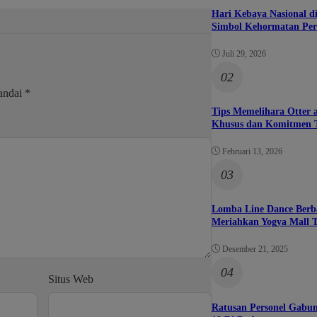
Hari Kebaya Nasional 
Simbol Kehormatan Per
Juli 29, 2026
02
tandai
*
Tips Memelihara Otter 
Khusus dan Komitmen T
Februari 13, 2026
03
Lomba Line Dance Berb
Meriahkan Yogya Mall T
Desember 21, 2025
04
Situs Web
Ratusan Personel Gabu