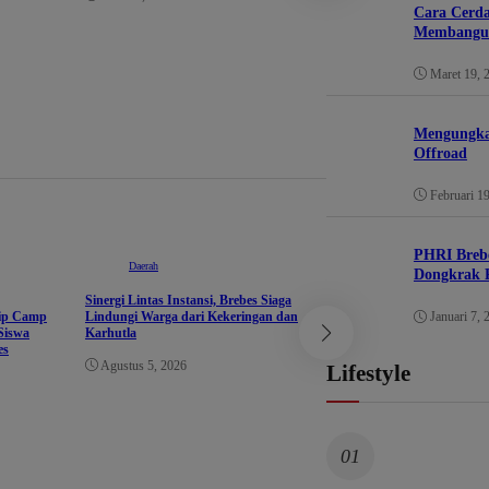
Jalan Rabat Beton 
Cara Cerda
Pengusaha Galon Isi U
Membangun
Lagi Panggul Barang
Maret 19, 
Maret 8, 2026
Mengungkap
Offroad
Februari 1
PHRI Brebe
Daerah
Dongkrak P
Sinergi Lintas Instansi, Brebes Siaga
hip Camp
Lindungi Warga dari Kekeringan dan
Januari 7, 
Siswa
Karhutla
Ekonomi
es
Agustus 5, 2026
Lifestyle
Kolaborasi ICARE Buk
Losari Menuju Pertan
Berdaya Saing
Agustus 4, 2026
01