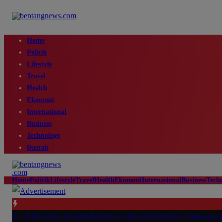
Home
Politik
Lifestyle
Travel
Health
Ekonomi
Internasional
Business
Technology
Daerah
Home
Politik
Lifestyle
Travel
Health
Ekonomi
Internasional
Business
Tech
#1 -
Polda Jateng Tegaskan Rekrutmen Akpol 2026 Berjalan Transparan da