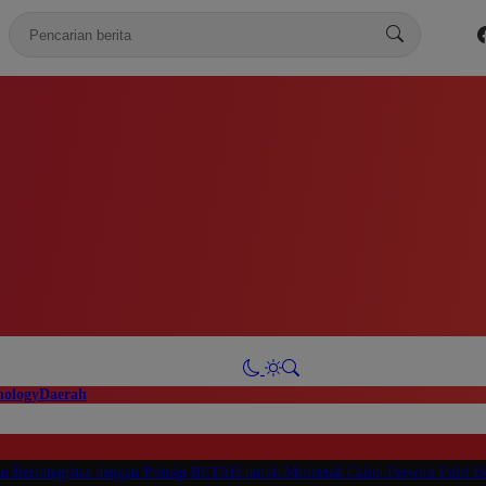
modal-check
nology
Daerah
n Berintegritas dengan Prinsip BETAH untuk Mencetak Calon Perwira Polri B