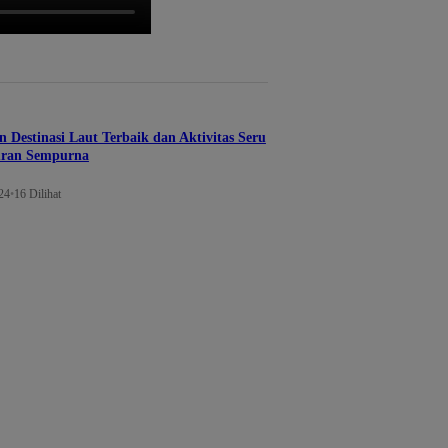
Destinasi Laut Terbaik dan Aktivitas Seru
uran Sempurna
24
•
16 Dilihat