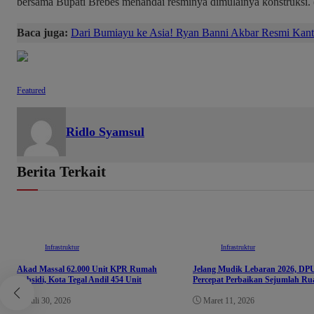
bersama Bupati Brebes menandai resminya dimulainya konstruksi.
Baca juga:
Dari Bumiayu ke Asia! Ryan Banni Akbar Resmi Kant
Featured
Ridlo Syamsul
Berita Terkait
Infrastruktur
Infrastruktur
Akad Massal 62.000 Unit KPR Rumah
Jelang Mudik Lebaran 2026, DP
Subsidi, Kota Tegal Andil 454 Unit
Percepat Perbaikan Sejumlah Ru
Juli 30, 2026
Maret 11, 2026