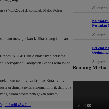
Agustus 5,
lasa (4/11/2025) di komplek Mako Polres
Kolaborasi
Pertanian 
Agustus 4,
s dalam mewujudkan fasilitas ruang tahanan
Perkuat K
Optimalisa
s Brebes, AKBP Lilik Ardhiansyah bersama
Agustus 4,
aran Forkopimda Kabupaten Brebes serta tokoh
Bentang Media
ekankan pentingnya fasilitas Rutan yang
anusiaan dimana negara menjamin hak dan juga
n yang dalam proses penegakan hukum.
egal Andil 454 Unit