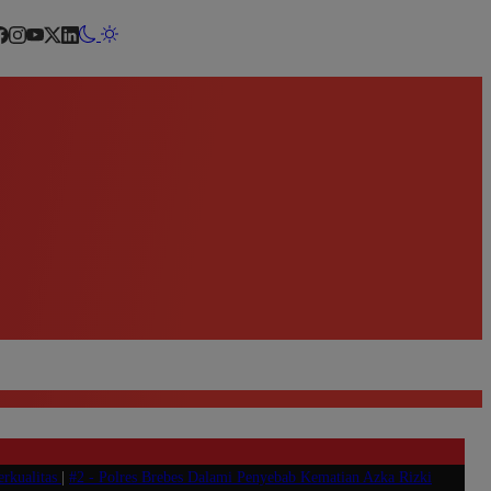
erkualitas
|
#2 -
Polres Brebes Dalami Penyebab Kematian Azka Rizki