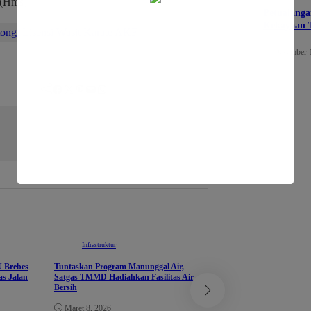
 (Hms)
Petualanga
Kekayaan 
ongi Lisensi Wasit Karate AKF
Desember 
Facebook
Twitter
Pinterest
Mail
WhatsApp
Infrastruktur
U Brebes
Tuntaskan Program Manunggal Air,
as Jalan
Satgas TMMD Hadiahkan Fasilitas Air
Bersih
Infrastruktur
Maret 8, 2026