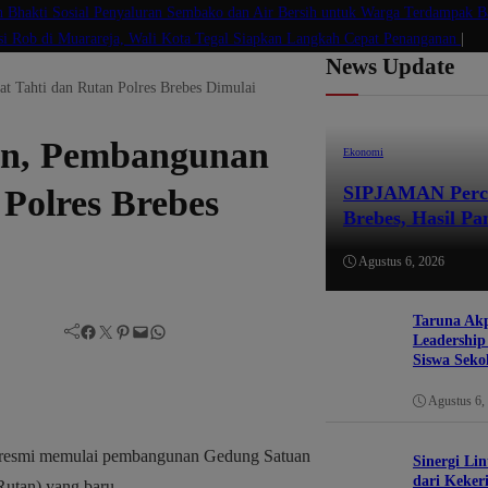
n Bhakti Sosial Penyaluran Sembako dan Air Bersih untuk Warga Terdampak B
si Rob di Muarareja, Wali Kota Tegal Siapkan Langkah Cepat Penanganan
|
News Update
 Tahti dan Rutan Polres Brebes Dimulai
an, Pembangunan
Ekonomi
SIPJAMAN Perce
Polres Brebes
Brebes, Hasil P
Agustus 6, 2026
Taruna Ak
Facebook
Twitter
Pinterest
Mail
WhatsApp
Leadershi
Siswa Seko
Agustus 6,
ra resmi memulai pembangunan Gedung Satuan
Sinergi Lin
dari Keker
Rutan) yang baru.