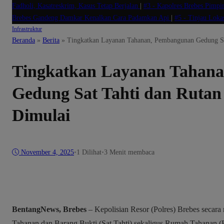
Fadholi, Kasatreskrim, Kasus Tetap Berjalan
|
#3 -
Kapolres Brebes Pimpi
Brebes Gandeng Damkar Kenalkan Cara Padamkan Api
|
#5 -
Tinjau Loka
Infrastruktur
Beranda
»
Berita
»
Tingkatkan Layanan Tahanan, Pembangunan Gedung Sat
Tingkatkan Layanan Tahan
Gedung Sat Tahti dan Rutan 
Dimulai
November 4, 2025
•
1
Dilihat
•
3 Menit membaca
BentangNews, Brebes
– Kepolisian Resor (Polres) Brebes seca
Tahanan dan Barang Bukti (Sat Tahti) sekaligus Rumah Tahanan (