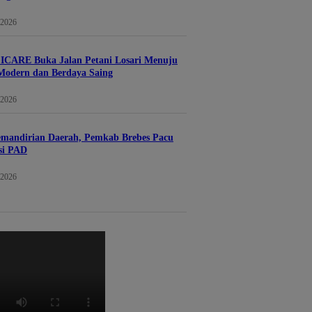
 2026
 ICARE Buka Jalan Petani Losari Menuju
Modern dan Berdaya Saing
 2026
emandirian Daerah, Pemkab Brebes Pacu
si PAD
 2026