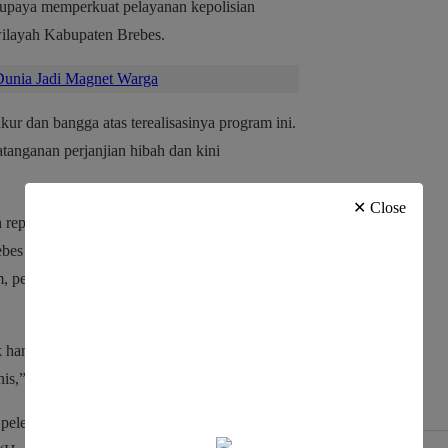
 upaya memperkuat pelayanan kepolisian
wilayah Kabupaten Brebes.
unia Jadi Magnet Warga
 dan bangga atas terealisasinya program ini.
tanganan perjanjian hibah dan kini
✕ Close
 representatif akan meningkatkan kualitas
Brebes akan semakin optimal dalam
m, pemeliharaan keamanan, maupun pelayanan
hanya menjadi simbol kemegahan fisik, tetapi
is,” tegas Bupati Paramitha.
eletakan batu secara simbolis oleh Kapolres