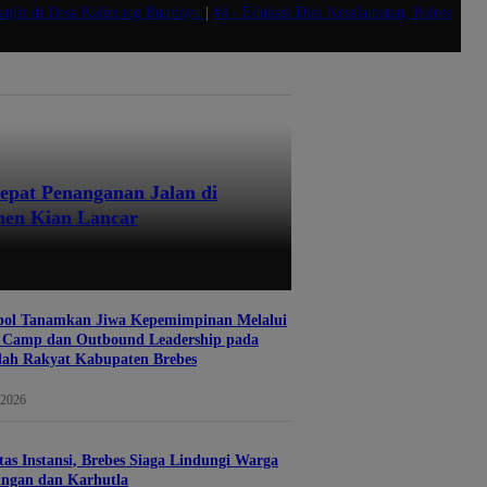
anjir di Desa Kalierang Bumiayu
|
#4 -
Edukasi Dini Keselamatan, Polres
pat Penanganan Jalan di
anen Kian Lancar
pol Tanamkan Jiwa Kepemimpinan Melalui
p Camp dan Outbound Leadership pada
lah Rakyat Kabupaten Brebes
 2026
tas Instansi, Brebes Siaga Lindungi Warga
ingan dan Karhutla