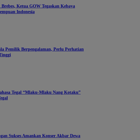
di Brebes, Ketua GOW Tegaskan Kebaya
empuan Indonesia
ala Pemilik Berpengalaman, Perlu Perhatian
inggi
ahasa Tegal “Mlaku-Mlaku Nang Kotaku”
egal
ngan Sukses Amankan Konser Akbar Dewa