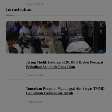
April 16, 2026
Infrastruktur
Infrastruktur
Akad Massal 62.000 Unit KPR Rumah Subsidi, Kota
Tegal Andil 454 Unit
Juli 30, 2026
Jelang Mudik Lebaran 2026, DPU Brebes Percepat
Perbaikan Sejumlah Ruas Jalan
Maret 11, 2026
Tuntaskan Program Manunggal Air, Satgas TMMD
Hadiahkan Fasilitas Air Bersih
Maret 8, 2026