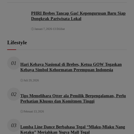
PHRI Brebes Tancap Gas! Kepengurusan Baru Siap
Dongkrak Pariwisata Lokal
Januari 7, 2026
•
13 Dilihat
Lifestyle
01
Hari Kebaya Nasional di Brebes, Ketua GOW Tegaskan
Kebaya Simbol Kehormatan Perempuan Indonesia
Juli 29, 2026
02
Tips Memelihara Otter ala Pemilik Berpengalaman, Perlu
Perhatian Khusus dan Komitmen Tinggi
Februari 13, 2026
03
Lomba Line Dance Berbahasa Tegal “Mlaku-Mlaku Nang
Kotaku” Meriahkan Yogya Mall Tegal