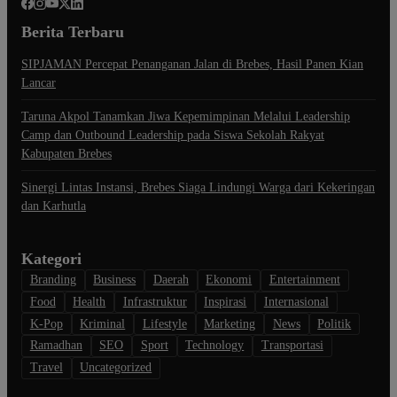
Berita Terbaru
SIPJAMAN Percepat Penanganan Jalan di Brebes, Hasil Panen Kian
Lancar
Taruna Akpol Tanamkan Jiwa Kepemimpinan Melalui Leadership
Camp dan Outbound Leadership pada Siswa Sekolah Rakyat
Kabupaten Brebes
Sinergi Lintas Instansi, Brebes Siaga Lindungi Warga dari Kekeringan
dan Karhutla
Kategori
Branding
Business
Daerah
Ekonomi
Entertainment
Food
Health
Infrastruktur
Inspirasi
Internasional
K-Pop
Kriminal
Lifestyle
Marketing
News
Politik
Ramadhan
SEO
Sport
Technology
Transportasi
Travel
Uncategorized