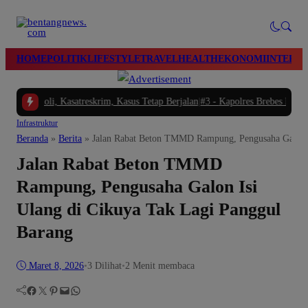
modal-check
HOME
POLITIK
LIFESTYLE
TRAVEL
HEALTH
EKONOMI
INTERN
asatreskrim, Kasus Tetap Berjalan
|
#3 -
Kapolres Brebes Pimpin Bhakti Sosial
Infrastruktur
Beranda
»
Berita
»
Jalan Rabat Beton TMMD Rampung, Pengusaha Galon I
Jalan Rabat Beton TMMD
Rampung, Pengusaha Galon Isi
Ulang di Cikuya Tak Lagi Panggul
Barang
Maret 8, 2026
•
3
Dilihat
•
2 Menit membaca
Facebook
Twitter
Pinterest
Mail
WhatsApp