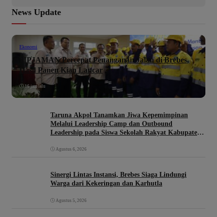
News Update
Ekonomi
SIPJAMAN Percepat Penanganan Jalan di Brebes,
Hasil Panen Kian Lancar
16 jam lalu
Taruna Akpol Tanamkan Jiwa Kepemimpinan
Melalui Leadership Camp dan Outbound
Leadership pada Siswa Sekolah Rakyat Kabupaten
Brebes
Agustus 6, 2026
Sinergi Lintas Instansi, Brebes Siaga Lindungi
Warga dari Kekeringan dan Karhutla
Agustus 5, 2026