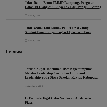
Jalan Rabat Beton TMMD Rampung, Pengusaha
Galon Isi Ulang di Cikuya Tak Lagi Panggul Barang
Maret 8, 2026
Jalan Usaha Tani Mulus, Petani Desa Cikuya
Sambut Panen Raya dengan Optimisme Baru
Maret 8, 2026
Inspirasi
Taruna Akpol Tanamkan Jiwa Kepemimpinan
Melalui Leadership Camp dan Outbound
Leadership pada Siswa Sekolah Rakyat Kabupaten
Brebes
Agustus 6, 2026
GOW Kota Tegal Gelar Santunan Anak Yatim
Piatu