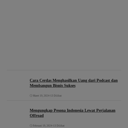
Cara Cerdas Menghasilkan Uang dari Podcast dan
Membangun Bisnis Sukses
Maret 19, 2024
•
13 Dilihat
Mengungkap Pesona Indonesia Lewat Perjalanan
Offroad
Februari 19, 2024
•
13 Dilihat