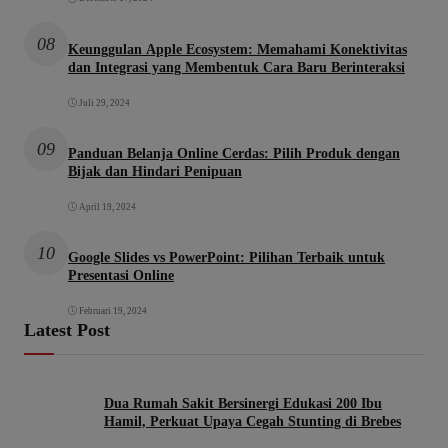
08
Keunggulan Apple Ecosystem: Memahami Konektivitas
dan Integrasi yang Membentuk Cara Baru Berinteraksi
Juli 29, 2024
09
Panduan Belanja Online Cerdas: Pilih Produk dengan
Bijak dan Hindari Penipuan
April 19, 2024
10
Google Slides vs PowerPoint: Pilihan Terbaik untuk
Presentasi Online
Februari 19, 2024
Latest Post
Dua Rumah Sakit Bersinergi Edukasi 200 Ibu
Hamil, Perkuat Upaya Cegah Stunting di Brebes