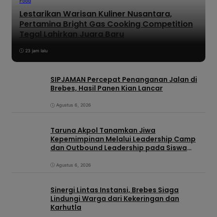
Food
Lestarikan Warisan Kuliner Nusantara,
Pertamina Bright Gas Cooking Competition
Tegal Lahirkan Juara Baru
23 jam lalu
SIPJAMAN Percepat Penanganan Jalan di
Brebes, Hasil Panen Kian Lancar
Agustus 6, 2026
Taruna Akpol Tanamkan Jiwa
Kepemimpinan Melalui Leadership Camp
dan Outbound Leadership pada Siswa
Sekolah Rakyat Kabupaten Brebes
Agustus 6, 2026
Sinergi Lintas Instansi, Brebes Siaga
Lindungi Warga dari Kekeringan dan
Karhutla