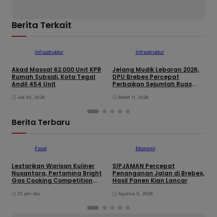
Berita Terkait
Infrastruktur
Infrastruktur
Akad Massal 62.000 Unit KPR
Jelang Mudik Lebaran 2026,
T
Rumah Subsidi, Kota Tegal
DPU Brebes Percepat
M
Andil 454 Unit
Perbaikan Sejumlah Ruas
H
Jalan
Juli 30, 2026
Maret 11, 2026
Berita Terbaru
Food
Ekonomi
Lestarikan Warisan Kuliner
SIPJAMAN Percepat
T
Nusantara, Pertamina Bright
Penanganan Jalan di Brebes,
K
Gas Cooking Competition
Hasil Panen Kian Lancar
L
Tegal Lahirkan Juara Baru
O
23 jam lalu
Agustus 6, 2026
S
K