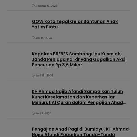
Sekolah Rakyat Kabupaten Brebes
Agustus 6, 2026
GOW Kota Tegal Gelar Santunan Anak
Yatim Piatu
Juli 15, 2026
Kapolres BREBES Sambangi Ibu Kusmiah,
Janda Penjaga Parkir yang Gagalkan Aksi
Pencurian Rp 3,6 Miliar
Juni 18, 2026
KH Ahmad Najib Afandi Sampaikan Tujuh
Kunci Keselamatan dan Keberhasilan
Menurut Al Quran dalam Pengajian Ahad
Pagi di KIC
Juni 7, 2026
Pengajian Ahad Pagi di Bumiayu, KH Ahmad
Najib Afandi Paparkan Tanda-Tanda