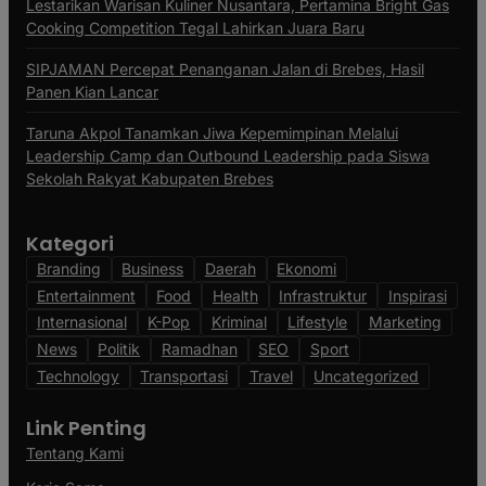
Lestarikan Warisan Kuliner Nusantara, Pertamina Bright Gas
Cooking Competition Tegal Lahirkan Juara Baru
SIPJAMAN Percepat Penanganan Jalan di Brebes, Hasil
Panen Kian Lancar
Taruna Akpol Tanamkan Jiwa Kepemimpinan Melalui
Leadership Camp dan Outbound Leadership pada Siswa
Sekolah Rakyat Kabupaten Brebes
Kategori
Branding
Business
Daerah
Ekonomi
Entertainment
Food
Health
Infrastruktur
Inspirasi
Internasional
K-Pop
Kriminal
Lifestyle
Marketing
News
Politik
Ramadhan
SEO
Sport
Technology
Transportasi
Travel
Uncategorized
Link Penting
Tentang Kami