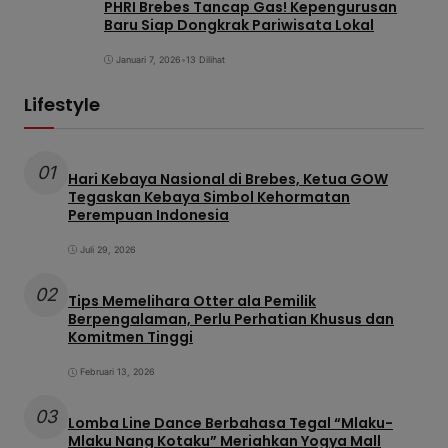
PHRI Brebes Tancap Gas! Kepengurusan
Baru Siap Dongkrak Pariwisata Lokal
Januari 7, 2026
•
13 Dilihat
Lifestyle
01
Hari Kebaya Nasional di Brebes, Ketua GOW
Tegaskan Kebaya Simbol Kehormatan
Perempuan Indonesia
Juli 29, 2026
02
Tips Memelihara Otter ala Pemilik
Berpengalaman, Perlu Perhatian Khusus dan
Komitmen Tinggi
Februari 13, 2026
03
Lomba Line Dance Berbahasa Tegal “Mlaku-
Mlaku Nang Kotaku” Meriahkan Yogya Mall