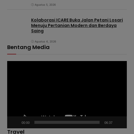
Agustus 5, 2026
Kolaborasi ICARE Buka Jalan Petani Losari
Menuju Pertanian Modern dan Berdaya
Saing
Agustus 4, 2026
Bentang Media
P
e
m
u
t
a
r
V
00:00
06:37
i
Travel