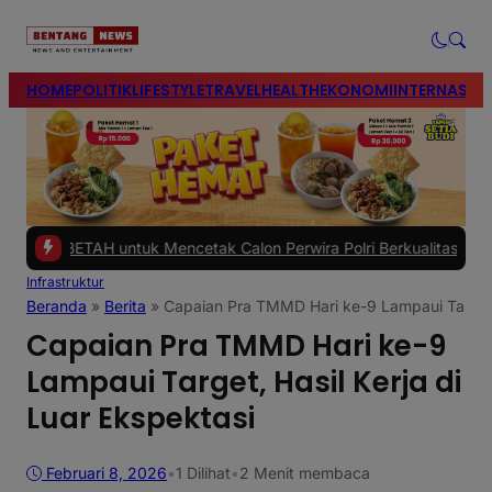
modal-check
HOME
POLITIK
LIFESTYLE
TRAVEL
HEALTH
EKONOMI
INTERNASIO
ETAH untuk Mencetak Calon Perwira Polri Berkualitas
|
#2 -
Polres Br
Infrastruktur
Beranda
»
Berita
»
Capaian Pra TMMD Hari ke-9 Lampaui Target, 
Capaian Pra TMMD Hari ke-9
Lampaui Target, Hasil Kerja di
Luar Ekspektasi
Februari 8, 2026
•
1
Dilihat
•
2 Menit membaca