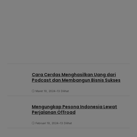
Cara Cerdas Menghasilkan Uang dari
Podcast dan Membangun Bisnis Sukses
Maret 19, 2024
•
13 Dilihat
Mengungkap Pesona Indonesia Lewat
Perjalanan Offroad
Februari 19, 2024
•
13 Dilihat