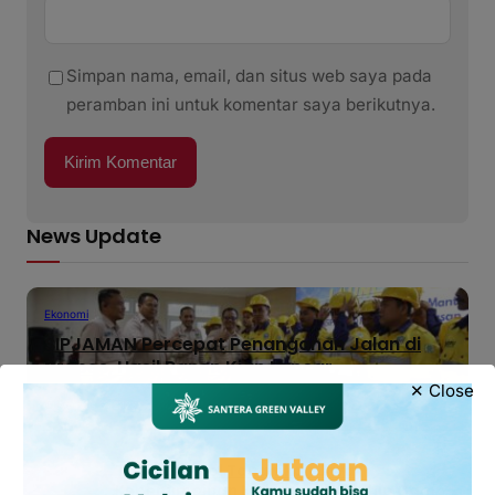
Simpan nama, email, dan situs web saya pada
peramban ini untuk komentar saya berikutnya.
News Update
Ekonomi
SIPJAMAN Percepat Penanganan Jalan di
Brebes, Hasil Panen Kian Lancar
✕ Close
Agustus 6, 2026
Taruna Akpol Tanamkan Jiwa
Kepemimpinan Melalui Leadership Camp