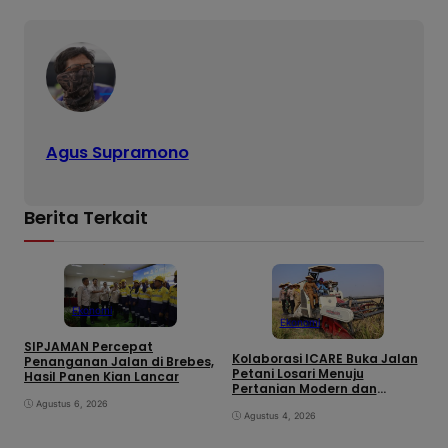
Agus Supramono
Berita Terkait
Ekonomi
Ekonomi
SIPJAMAN Percepat
Kolaborasi ICARE Buka Jalan
S
Penanganan Jalan di Brebes,
Petani Losari Menuju
W
Hasil Panen Kian Lancar
Pertanian Modern dan
N
Berdaya Saing
Agustus 6, 2026
Agustus 4, 2026