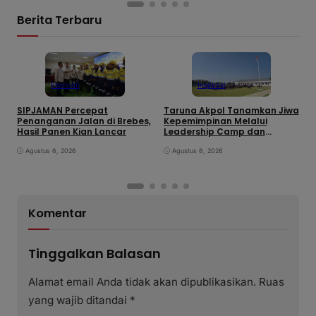
Berita Terbaru
Ekonomi
Inspirasi
SIPJAMAN Percepat
Taruna Akpol Tanamkan Jiwa
Penanganan Jalan di Brebes,
Kepemimpinan Melalui
S
Hasil Panen Kian Lancar
Leadership Camp dan
S
Outbound Leadership pada
K
Agustus 6, 2026
Siswa Sekolah Rakyat
Agustus 6, 2026
Kabupaten Brebes
Komentar
Tinggalkan Balasan
Alamat email Anda tidak akan dipublikasikan.
Ruas
yang wajib ditandai
*