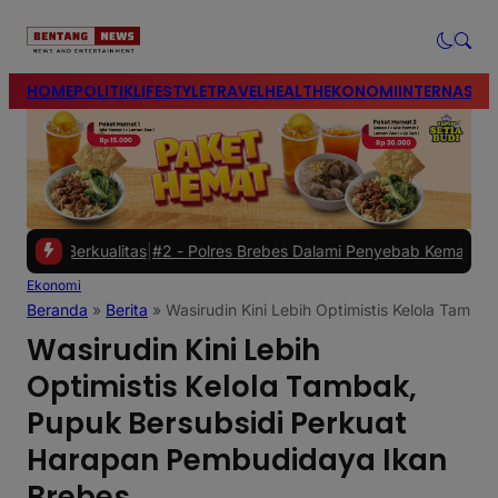
modal-check
HOME
POLITIK
LIFESTYLE
TRAVEL
HEALTH
EKONOMI
INTERNASIO
#2 -
Polres Brebes Dalami Penyebab Kematian Azka Rizki Fadholi, Ka
Ekonomi
Beranda
»
Berita
»
Wasirudin Kini Lebih Optimistis Kelola Tamb
Wasirudin Kini Lebih
Optimistis Kelola Tambak,
Pupuk Bersubsidi Perkuat
Harapan Pembudidaya Ikan
Brebes