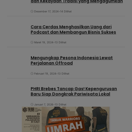
dan Kekayaan Tradisi yang Mengagumkan
Desember 17, 2024
•
14 Dilihat
Cara Cerdas Menghasilkan Uang dari
Podcast dan Membangun Bisnis Sukses
Maret 19, 2024
•
13 Dilihat
Mengungkap Pesona Indonesia Lewat
Perjalanan Offroad
Februari 19, 2024
•
13 Dilihat
PHRI Brebes Tancap Gas! Kepengurusan
Baru Siap Dongkrak Pariwisata Lokal
Januari 7, 2026
•
13 Dilihat