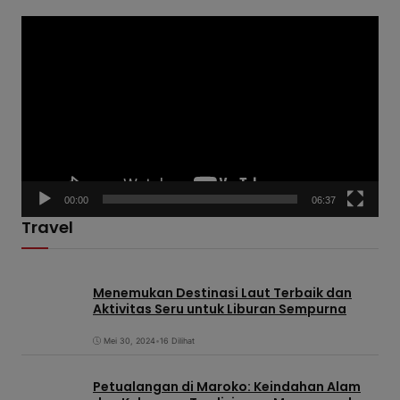
P
e
m
u
t
a
r
V
00:00
06:37
i
Travel
d
e
o
Menemukan Destinasi Laut Terbaik dan
Aktivitas Seru untuk Liburan Sempurna
Mei 30, 2024
•
16 Dilihat
Petualangan di Maroko: Keindahan Alam