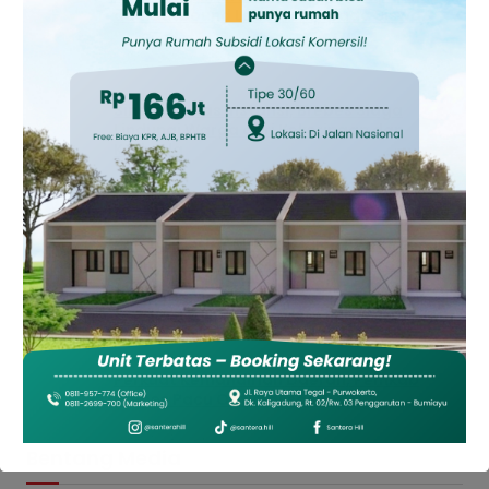
dan Outbound Leadership pada Siswa
Sekolah Rakyat Kabupaten Brebes
Agustus 6, 2026
Sinergi Lintas Instansi, Brebes Siaga
Lindungi Warga dari Kekeringan dan
Karhutla
Agustus 5, 2026
Kolaborasi ICARE Buka Jalan Petani Losari
Menuju Pertanian Modern dan Berdaya
Saing
Agustus 4, 2026
Perkuat Kemandirian Daerah, Pemkab
Brebes Pacu Optimalisasi PAD
Agustus 4, 2026
Bentang Media