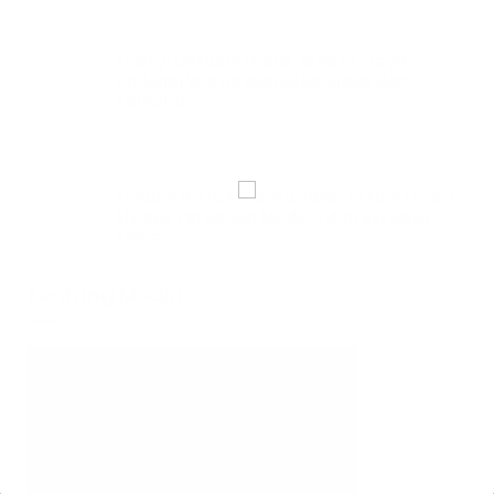
Agustus 6, 2026
Sinergi Lintas Instansi, Brebes Siaga
Lindungi Warga dari Kekeringan dan
Karhutla
Agustus 5, 2026
Kolaborasi ICARE Buka Jalan Petani Losari
Menuju Pertanian Modern dan Berdaya
Saing
Agustus 4, 2026
Bentang Media