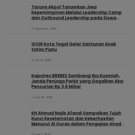
Taruna Akpol Tanamkan Jiwa
Kepemimpinan Melalui Leadership Camp
dan Outbound Leadership pada Siswa
Sekolah Rakyat Kabupaten Brebes
Agustus 6, 2026
GOW Kota Tegal Gelar Santunan Anak
Yatim Piatu
Juli 15, 2026
Kapolres BREBES Sambangi Ibu Kusmiah,
Janda Penjaga Parkir yang Gagalkan Aksi
Pencurian Rp 3,6 Miliar
Juni 18, 2026
KH Ahmad Najib Afandi Sampaikan Tujuh
Kunci Keselamatan dan Keberhasilan
Menurut Al Quran dalam Pengajian Ahad
Pagi di KIC
Juni 7, 2026