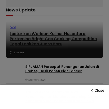
News Update
Food
Lestarikan Warisan Kuliner Nusantara,
Pertamina Bright Gas Cooking Competition
Tegal Lahirkan Juara Baru
19 jam lalu
SIPJAMAN Percepat Penanganan Jalan di
Brebes, Hasil Panen Kian Lancar
Agustus 6, 2026
✕ Close
Taruna Akpol Tanamkan Jiwa
Kepemimpinan Melalui Leadership Camp
dan Outbound Leadership pada Siswa
Sekolah Rakyat Kabupaten Brebes