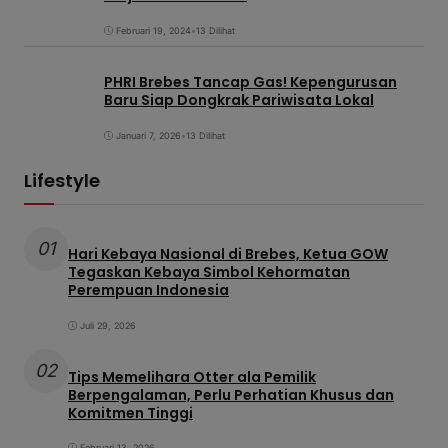
Februari 19, 2024
•
13 Dilihat
PHRI Brebes Tancap Gas! Kepengurusan
Baru Siap Dongkrak Pariwisata Lokal
Januari 7, 2026
•
13 Dilihat
Lifestyle
01
Hari Kebaya Nasional di Brebes, Ketua GOW
Tegaskan Kebaya Simbol Kehormatan
Perempuan Indonesia
Juli 29, 2026
02
Tips Memelihara Otter ala Pemilik
Berpengalaman, Perlu Perhatian Khusus dan
Komitmen Tinggi
Februari 13, 2026