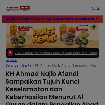
modal-check
HOME
POLITIK
LIFESTYLE
TRAVEL
HEALTH
EKONOMI
INTERNASIO
TAH untuk Mencetak Calon Perwira Polri Berkualitas
|
#2 -
Polres Br
Inspirasi
Beranda
»
Berita
»
KH Ahmad Najib Afandi Sampaikan Tujuh Kunc
KH Ahmad Najib Afandi
Sampaikan Tujuh Kunci
Keselamatan dan
Keberhasilan Menurut Al
Quran dalam Pengajian Ahad