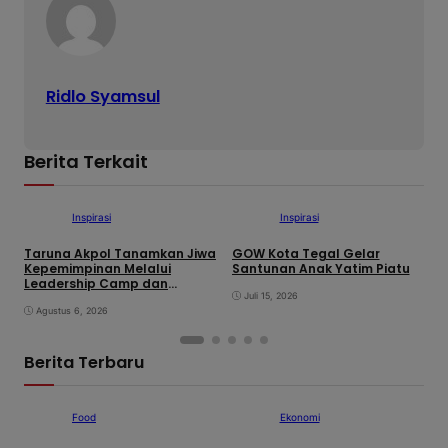
Ridlo Syamsul
Berita Terkait
Inspirasi
Inspirasi
Taruna Akpol Tanamkan Jiwa
GOW Kota Tegal Gelar
K
Kepemimpinan Melalui
Santunan Anak Yatim Piatu
I
Leadership Camp dan
P
Outbound Leadership pada
Juli 15, 2026
P
Siswa Sekolah Rakyat
Agustus 6, 2026
Kabupaten Brebes
Berita Terbaru
Food
Ekonomi