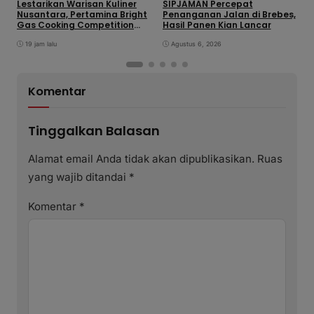
Lestarikan Warisan Kuliner
SIPJAMAN Percepat
T
Nusantara, Pertamina Bright
Penanganan Jalan di Brebes,
K
Gas Cooking Competition
Hasil Panen Kian Lancar
L
Tegal Lahirkan Juara Baru
O
19 jam lalu
Agustus 6, 2026
S
K
Komentar
Tinggalkan Balasan
Alamat email Anda tidak akan dipublikasikan.
Ruas
yang wajib ditandai
*
Komentar
*