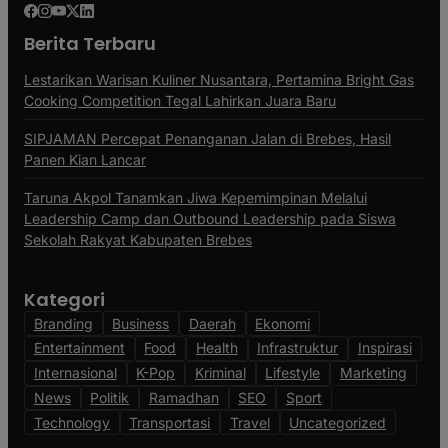
Berita Terbaru
Lestarikan Warisan Kuliner Nusantara, Pertamina Bright Gas
Cooking Competition Tegal Lahirkan Juara Baru
SIPJAMAN Percepat Penanganan Jalan di Brebes, Hasil
Panen Kian Lancar
Taruna Akpol Tanamkan Jiwa Kepemimpinan Melalui
Leadership Camp dan Outbound Leadership pada Siswa
Sekolah Rakyat Kabupaten Brebes
Kategori
Branding
Business
Daerah
Ekonomi
Entertainment
Food
Health
Infrastruktur
Inspirasi
Internasional
K-Pop
Kriminal
Lifestyle
Marketing
News
Politik
Ramadhan
SEO
Sport
Technology
Transportasi
Travel
Uncategorized