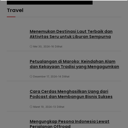
Travel
Menemukan Destinasi Laut Terbaik dan
Aktivitas Seru untuk Liburan Sempurna
Mei 30, 2024
•
16 Dilihat
Petualangan di Maroko: Keindahan Alam
dan Kekayaan Tradisi yang Mengagumkan
Desember 17, 2024
•
14 Dilihat
Cara Cerdas Menghasilkan Uang dari
Podcast dan Membangun Bisnis Sukses
Maret 19, 2024
•
13 Dilihat
Mengungkap Pesona Indonesia Lewat
Perjalanan Offroad