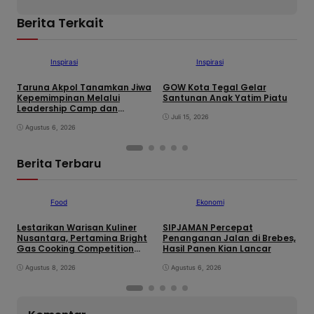
Berita Terkait
Inspirasi
Inspirasi
Taruna Akpol Tanamkan Jiwa
GOW Kota Tegal Gelar
K
Kepemimpinan Melalui
Santunan Anak Yatim Piatu
I
Leadership Camp dan
P
Outbound Leadership pada
Juli 15, 2026
P
Siswa Sekolah Rakyat
Agustus 6, 2026
Kabupaten Brebes
Berita Terbaru
Food
Ekonomi
Lestarikan Warisan Kuliner
SIPJAMAN Percepat
T
Nusantara, Pertamina Bright
Penanganan Jalan di Brebes,
K
Gas Cooking Competition
Hasil Panen Kian Lancar
L
Tegal Lahirkan Juara Baru
O
Agustus 8, 2026
Agustus 6, 2026
S
K