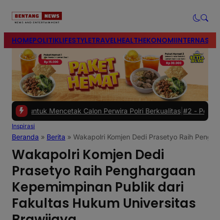
modal-check
HOME
POLITIK
LIFESTYLE
TRAVEL
HEALTH
EKONOMI
INTERNASIO
k Mencetak Calon Perwira Polri Berkualitas
|
#2 -
Polres Brebes Dal
Inspirasi
Beranda
»
Berita
»
Wakapolri Komjen Dedi Prasetyo Raih Pengha
Wakapolri Komjen Dedi
Prasetyo Raih Penghargaan
Kepemimpinan Publik dari
Fakultas Hukum Universitas
Brawijaya