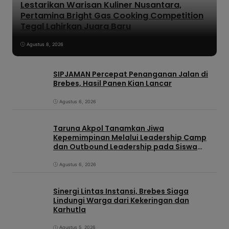
Lestarikan Warisan Kuliner Nusantara,
Pertamina Bright Gas Cooking Competition
Tegal Lahirkan Juara Baru
Agustus 8, 2026
SIPJAMAN Percepat Penanganan Jalan di
Brebes, Hasil Panen Kian Lancar
Agustus 6, 2026
Taruna Akpol Tanamkan Jiwa
Kepemimpinan Melalui Leadership Camp
dan Outbound Leadership pada Siswa
Sekolah Rakyat Kabupaten Brebes
Agustus 6, 2026
Sinergi Lintas Instansi, Brebes Siaga
Lindungi Warga dari Kekeringan dan
Karhutla
Agustus 5, 2026