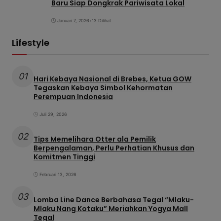
Baru Siap Dongkrak Pariwisata Lokal
Januari 7, 2026
•
13 Dilihat
Lifestyle
01
Hari Kebaya Nasional di Brebes, Ketua GOW
Tegaskan Kebaya Simbol Kehormatan
Perempuan Indonesia
Juli 29, 2026
02
Tips Memelihara Otter ala Pemilik
Berpengalaman, Perlu Perhatian Khusus dan
Komitmen Tinggi
Februari 13, 2026
03
Lomba Line Dance Berbahasa Tegal “Mlaku-
Mlaku Nang Kotaku” Meriahkan Yogya Mall
Tegal