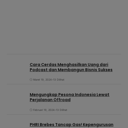
Cara Cerdas Menghasilkan Uang dari
Podcast dan Membangun Bisnis Sukses
Maret 19, 2024
•
13 Dilihat
Mengungkap Pesona Indonesia Lewat
Perjalanan Offroad
Februari 19, 2024
•
13 Dilihat
PHRI Brebes Tancap Gas! Kepengurusan