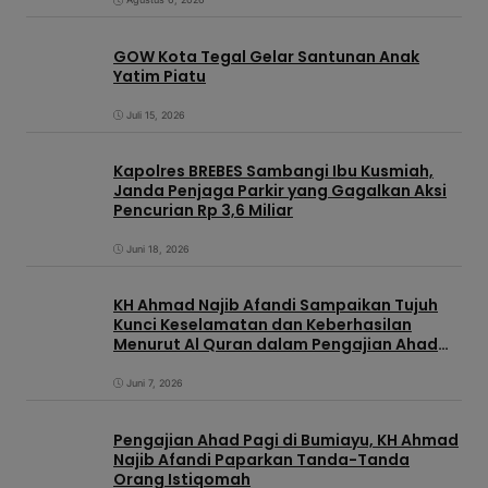
GOW Kota Tegal Gelar Santunan Anak
Yatim Piatu
Juli 15, 2026
Kapolres BREBES Sambangi Ibu Kusmiah,
Janda Penjaga Parkir yang Gagalkan Aksi
Pencurian Rp 3,6 Miliar
Juni 18, 2026
KH Ahmad Najib Afandi Sampaikan Tujuh
Kunci Keselamatan dan Keberhasilan
Menurut Al Quran dalam Pengajian Ahad
Pagi di KIC
Juni 7, 2026
Pengajian Ahad Pagi di Bumiayu, KH Ahmad
Najib Afandi Paparkan Tanda-Tanda
Orang Istiqomah