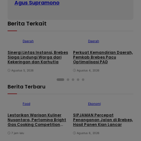
Agus Supramono
Berita Terkait
Daerah
Daerah
Sinergi Lintas Instansi, Brebes
Perkuat Kemandirian Daerah,
W
Siaga Lindungi Warga dari
Pemkab Brebes Pacu
P
Kekeringan dan Karhutla
Optimalisasi PAD
G
d
Agustus 5, 2026
Agustus 4, 2026
H
P
Berita Terbaru
Food
Ekonomi
Lestarikan Warisan Kuliner
SIPJAMAN Percepat
T
Nusantara, Pertamina Bright
Penanganan Jalan di Brebes,
K
Gas Cooking Competition
Hasil Panen Kian Lancar
L
Tegal Lahirkan Juara Baru
O
7 jam lalu
Agustus 6, 2026
S
K