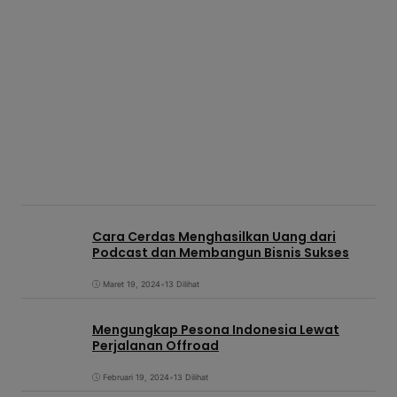
Cara Cerdas Menghasilkan Uang dari
Podcast dan Membangun Bisnis Sukses
Maret 19, 2024
•
13 Dilihat
Mengungkap Pesona Indonesia Lewat
Perjalanan Offroad
Februari 19, 2024
•
13 Dilihat