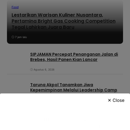
Food
Lestarikan Warisan Kuliner Nusantara,
Pertamina Bright Gas Cooking Competition
Tegal Lahirkan Juara Baru
7 jam lalu
SIPJAMAN Percepat Penanganan Jalan di
Brebes, Hasil Panen Kian Lancar
Agustus 6, 2026
Taruna Akpol Tanamkan Jiwa
Kepemimpinan Melalui Leadership Camp
dan Outbound Leadership pada Siswa
✕ Close
Sekolah Rakyat Kabupaten Brebes
Agustus 6, 2026
Sinergi Lintas Instansi, Brebes Siaga
Lindungi Warga dari Kekeringan dan