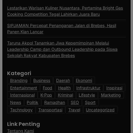
Lestarikan Warisan Kuliner Nusantara, Pertamina Bright Gas
Cooking Competition Tegal Lahirkan Juara Baru
SIPJAMAN Percepat Penanganan Jalan di Brebes, Hasil
Panen Kian Lancar
Taruna Akpol Tanamkan Jiwa Kepemimpinan Melalui
Leadership Camp dan Outbound Leadership pada Siswa
Sekolah Rakyat Kabupaten Brebes
Kategori
Branding
Business
Daerah
Ekonomi
Entertainment
Food
Health
Infrastruktur
Inspirasi
Internasional
K-Pop
Kriminal
Lifestyle
Marketing
News
Politik
Ramadhan
SEO
Sport
Technology
Transportasi
Travel
Uncategorized
Link Penting
Tentang Kami