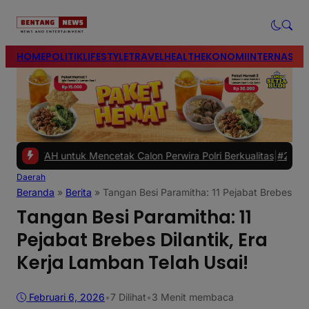
modal-check
HOME
POLITIK
LIFESTYLE
TRAVEL
HEALTH
EKONOMI
INTERNASIO
untuk Mencetak Calon Perwira Polri Berkualitas
|
#2 -
Polres Brebes
Daerah
Beranda
»
Berita
»
Tangan Besi Paramitha: 11 Pejabat Brebes Dila
Tangan Besi Paramitha: 11
Pejabat Brebes Dilantik, Era
Kerja Lamban Telah Usai!
Februari 6, 2026
•
7
Dilihat
•
3 Menit membaca