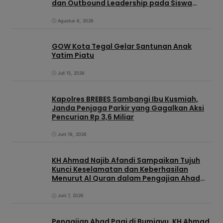
dan Outbound Leadership pada Siswa
Sekolah Rakyat Kabupaten Brebes
Agustus 6, 2026
GOW Kota Tegal Gelar Santunan Anak
Yatim Piatu
Juli 15, 2026
Kapolres BREBES Sambangi Ibu Kusmiah,
Janda Penjaga Parkir yang Gagalkan Aksi
Pencurian Rp 3,6 Miliar
Juni 18, 2026
KH Ahmad Najib Afandi Sampaikan Tujuh
Kunci Keselamatan dan Keberhasilan
Menurut Al Quran dalam Pengajian Ahad
Pagi di KIC
Juni 7, 2026
Pengajian Ahad Pagi di Bumiayu, KH Ahmad