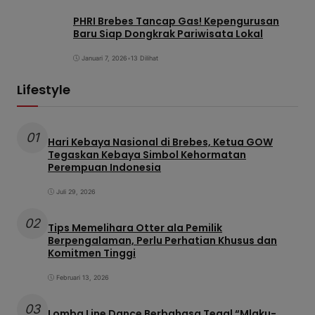
PHRI Brebes Tancap Gas! Kepengurusan
Baru Siap Dongkrak Pariwisata Lokal
Januari 7, 2026
•
13 Dilihat
Lifestyle
01
Hari Kebaya Nasional di Brebes, Ketua GOW
Tegaskan Kebaya Simbol Kehormatan
Perempuan Indonesia
Juli 29, 2026
02
Tips Memelihara Otter ala Pemilik
Berpengalaman, Perlu Perhatian Khusus dan
Komitmen Tinggi
Februari 13, 2026
03
Lomba Line Dance Berbahasa Tegal “Mlaku-