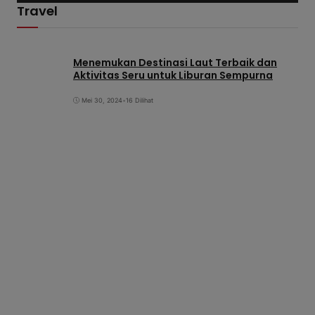
Travel
d
e
o
Menemukan Destinasi Laut Terbaik dan
Aktivitas Seru untuk Liburan Sempurna
Mei 30, 2024
•
16 Dilihat