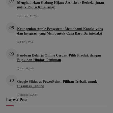
07
Menghadirkan Gedung Hijau: Arsitektur Berkelanjutan
untuk Polusi Kota Besar
Desember 17, 2024
08
Keunggulan Apple Ecosystem: Memahami Konektivitas
dan Integrasi yang Membentuk Cara Baru Berinteraksi
Juli 29, 2024
09
Panduan Belanja Online Cerdas: Pilih Produk dengan
Bijak dan Hindari Penipuan
April 19, 2024
10
Google Slides vs PowerPoint: Pilihan Terbaik untuk
Presentasi Online
Februari 19, 2024
Latest Post