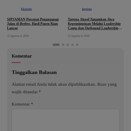
Ekonomi
Inspirasi
SIPJAMAN Percepat Penanganan
Taruna Akpol Tanamkan Jiwa
S
Jalan di Brebes, Hasil Panen Kian
Kepemimpinan Melalui Leadership
L
Lancar
Camp dan Outbound Leadership
d
pada Siswa Sekolah Rakyat
Agustus 6, 2026
Agustus 6, 2026
Kabupaten Brebes
Komentar
Tinggalkan Balasan
Alamat email Anda tidak akan dipublikasikan.
Ruas yang
wajib ditandai
*
Komentar
*