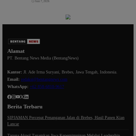
Juni 7, 2026
Alamat
PT. Bentang News Media (BentangNews)
Kantor:
Jl. Ade Irma Suryani, Brebes, Jawa Tengah, Indonesia.
Email:
redaksi@bentangnews.com
WhatsApp:
+62 858-6810-9617
Berita Terbaru
SIPJAMAN Percepat Penanganan Jalan di Brebes, Hasil Panen Kian
Lancar
Taruna Akpol Tanamkan Jiwa Kepemimpinan Melalui Leadership