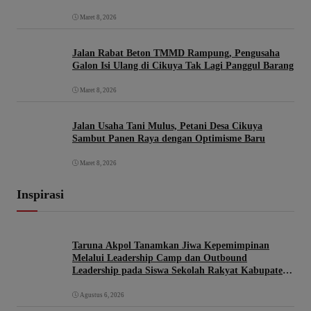
Maret 8, 2026
Jalan Rabat Beton TMMD Rampung, Pengusaha
Galon Isi Ulang di Cikuya Tak Lagi Panggul Barang
Maret 8, 2026
Jalan Usaha Tani Mulus, Petani Desa Cikuya
Sambut Panen Raya dengan Optimisme Baru
Maret 8, 2026
Inspirasi
Taruna Akpol Tanamkan Jiwa Kepemimpinan
Melalui Leadership Camp dan Outbound
Leadership pada Siswa Sekolah Rakyat Kabupaten
Brebes
Agustus 6, 2026