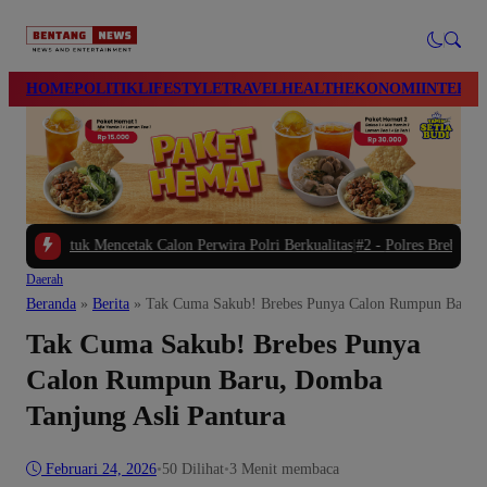
modal-check
HOME
POLITIK
LIFESTYLE
TRAVEL
HEALTH
EKONOMI
INTERN
 Mencetak Calon Perwira Polri Berkualitas
|
#2 -
Polres Brebes Dalami Penyeba
Daerah
Beranda
»
Berita
»
Tak Cuma Sakub! Brebes Punya Calon Rumpun Baru, 
Tak Cuma Sakub! Brebes Punya
Calon Rumpun Baru, Domba
Tanjung Asli Pantura
Februari 24, 2026
•
50
Dilihat
•
3 Menit membaca