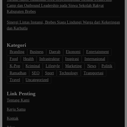
Camp dan Outbound Leadership pada Siswa Sekolah Rakyat
Kabupaten Brebes
Sinergi Lintas Instansi, Brebes Siaga Lindungi Warga dari Kekeringan
dan Karhutla
Kategori
Branding
Business
Daerah
Ekonomi
Entertainment
Food
Health
Infrastruktur
Inspirasi
Internasional
K-Pop
Kriminal
Lifestyle
Marketing
News
Politik
Ramadhan
SEO
Sport
Technology
Transportasi
Travel
Uncategorized
Link Penting
Tentang Kami
Kerja Sama
Kontak