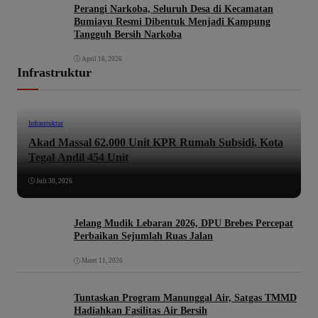
Perangi Narkoba, Seluruh Desa di Kecamatan
Bumiayu Resmi Dibentuk Menjadi Kampung
Tangguh Bersih Narkoba
April 16, 2026
Infrastruktur
Infrastruktur
Akad Massal 62.000 Unit KPR Rumah Subsidi, Kota
Tegal Andil 454 Unit
Juli 30, 2026
Jelang Mudik Lebaran 2026, DPU Brebes Percepat
Perbaikan Sejumlah Ruas Jalan
Maret 11, 2026
Tuntaskan Program Manunggal Air, Satgas TMMD
Hadiahkan Fasilitas Air Bersih