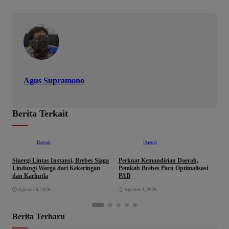
Agus Supramono
Berita Terkait
Daerah
Daerah
Sinergi Lintas Instansi, Brebes Siaga
Perkuat Kemandirian Daerah,
W
Lindungi Warga dari Kekeringan
Pemkab Brebes Pacu Optimalisasi
B
dan Karhutla
PAD
P
P
Agustus 5, 2026
Agustus 4, 2026
P
Berita Terbaru