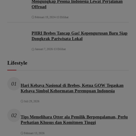
Mengungkap Pesona Indonesia Lewat Perjalanan
Offroad
Februari 19, 2024
•
13 Dilihat
PHRI Brebes Tancap Gas! Kepengurusan Baru Siap
Dongkrak Pariwisata Lokal
Januari 7, 2026
•
13 Dilihat
Lifestyle
01
Hari Kebaya Nasional di Brebes, Ketua GOW Tegaskan
Kebaya Simbol Kehormatan Perempuan Indonesia
Juli 29, 2026
02
Tips Memelihara Otter ala Pemilik Berpengalaman, Perlu
Perhatian Khusus dan Komitmen Tinggi
Februari 13, 2026