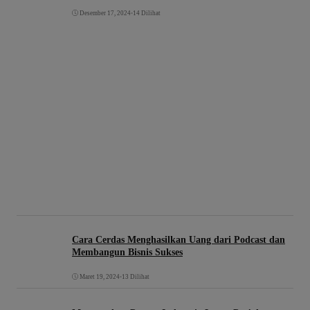
Desember 17, 2024
•
14 Dilihat
Cara Cerdas Menghasilkan Uang dari Podcast dan
Membangun Bisnis Sukses
Maret 19, 2024
•
13 Dilihat