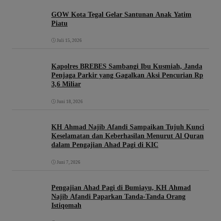
GOW Kota Tegal Gelar Santunan Anak Yatim
Piatu
Juli 15, 2026
Kapolres BREBES Sambangi Ibu Kusmiah, Janda
Penjaga Parkir yang Gagalkan Aksi Pencurian Rp
3,6 Miliar
Juni 18, 2026
KH Ahmad Najib Afandi Sampaikan Tujuh Kunci
Keselamatan dan Keberhasilan Menurut Al Quran
dalam Pengajian Ahad Pagi di KIC
Juni 7, 2026
Pengajian Ahad Pagi di Bumiayu, KH Ahmad
Najib Afandi Paparkan Tanda-Tanda Orang
Istiqomah