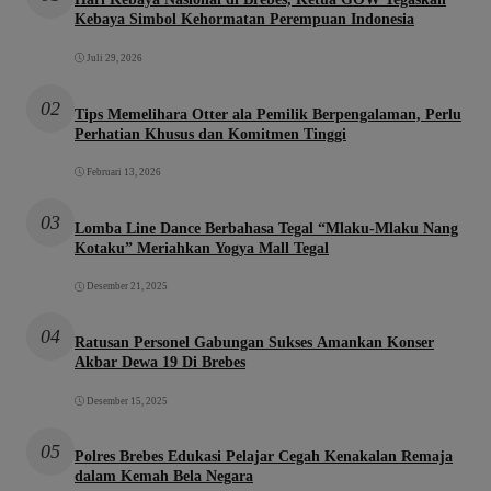
Kebaya Simbol Kehormatan Perempuan Indonesia
Juli 29, 2026
02
Tips Memelihara Otter ala Pemilik Berpengalaman, Perlu
Perhatian Khusus dan Komitmen Tinggi
Februari 13, 2026
03
Lomba Line Dance Berbahasa Tegal “Mlaku-Mlaku Nang
Kotaku” Meriahkan Yogya Mall Tegal
Desember 21, 2025
04
Ratusan Personel Gabungan Sukses Amankan Konser
Akbar Dewa 19 Di Brebes
Desember 15, 2025
05
Polres Brebes Edukasi Pelajar Cegah Kenakalan Remaja
dalam Kemah Bela Negara