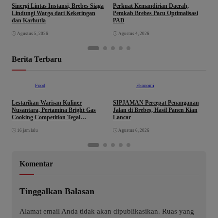
Sinergi Lintas Instansi, Brebes Siaga
Perkuat Kemandirian Daerah,
W
Lindungi Warga dari Kekeringan
Pemkab Brebes Pacu Optimalisasi
B
dan Karhutla
PAD
P
P
Agustus 5, 2026
Agustus 4, 2026
P
Berita Terbaru
Food
Ekonomi
Lestarikan Warisan Kuliner
SIPJAMAN Percepat Penanganan
T
Nusantara, Pertamina Bright Gas
Jalan di Brebes, Hasil Panen Kian
K
Cooking Competition Tegal
Lancar
C
Lahirkan Juara Baru
p
16 jam lalu
Agustus 6, 2026
K
Komentar
Tinggalkan Balasan
Alamat email Anda tidak akan dipublikasikan.
Ruas yang