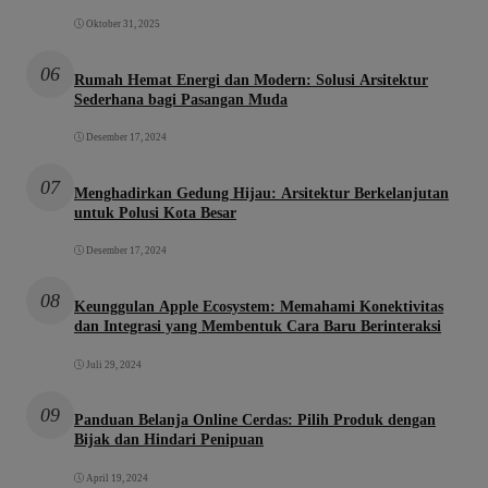
Oktober 31, 2025
06
Rumah Hemat Energi dan Modern: Solusi Arsitektur
Sederhana bagi Pasangan Muda
Desember 17, 2024
07
Menghadirkan Gedung Hijau: Arsitektur Berkelanjutan
untuk Polusi Kota Besar
Desember 17, 2024
08
Keunggulan Apple Ecosystem: Memahami Konektivitas
dan Integrasi yang Membentuk Cara Baru Berinteraksi
Juli 29, 2024
09
Panduan Belanja Online Cerdas: Pilih Produk dengan
Bijak dan Hindari Penipuan
April 19, 2024