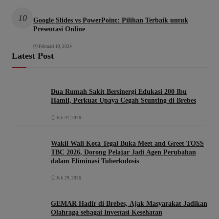
10
Google Slides vs PowerPoint: Pilihan Terbaik untuk
Presentasi Online
Februari 19, 2024
Latest Post
Dua Rumah Sakit Bersinergi Edukasi 200 Ibu
Hamil, Perkuat Upaya Cegah Stunting di Brebes
Juli 31, 2026
Wakil Wali Kota Tegal Buka Meet and Greet TOSS
TBC 2026, Dorong Pelajar Jadi Agen Perubahan
dalam Eliminasi Tuberkulosis
Juli 29, 2026
GEMAR Hadir di Brebes, Ajak Masyarakat Jadikan
Olahraga sebagai Investasi Kesehatan