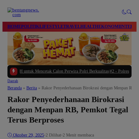
modal-check
HOME
POLITIK
LIFESTYLE
TRAVEL
HEALTH
EKONOMI
INTERN
 untuk Mencetak Calon Perwira Polri Berkualitas
|
#2 -
Polres Brebes Dalami P
Daerah
Beranda
»
Berita
»
Rakor Penyederhanaan Birokrasi dengan Menpan RB, P
Rakor Penyederhanaan Birokrasi
dengan Menpan RB, Pemkot Tegal
Terus Berproses
Oktober 29, 2025
•
2
Dilihat
•
2 Menit membaca