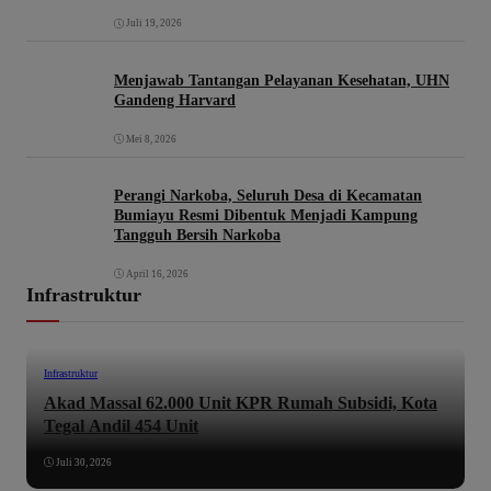
Juli 19, 2026
Menjawab Tantangan Pelayanan Kesehatan, UHN
Gandeng Harvard
Mei 8, 2026
Perangi Narkoba, Seluruh Desa di Kecamatan
Bumiayu Resmi Dibentuk Menjadi Kampung
Tangguh Bersih Narkoba
April 16, 2026
Infrastruktur
Infrastruktur
Akad Massal 62.000 Unit KPR Rumah Subsidi, Kota
Tegal Andil 454 Unit
Juli 30, 2026