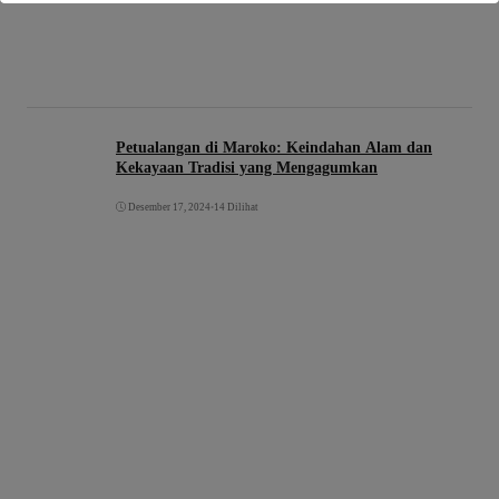
Petualangan di Maroko: Keindahan Alam dan
Kekayaan Tradisi yang Mengagumkan
Desember 17, 2024
•
14 Dilihat