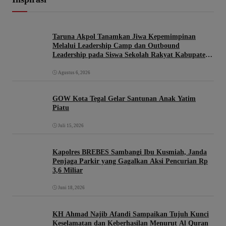
Taruna Akpol Tanamkan Jiwa Kepemimpinan
Melalui Leadership Camp dan Outbound
Leadership pada Siswa Sekolah Rakyat Kabupaten
Brebes
Agustus 6, 2026
GOW Kota Tegal Gelar Santunan Anak Yatim
Piatu
Juli 15, 2026
Kapolres BREBES Sambangi Ibu Kusmiah, Janda
Penjaga Parkir yang Gagalkan Aksi Pencurian Rp
3,6 Miliar
Juni 18, 2026
KH Ahmad Najib Afandi Sampaikan Tujuh Kunci
Keselamatan dan Keberhasilan Menurut Al Quran