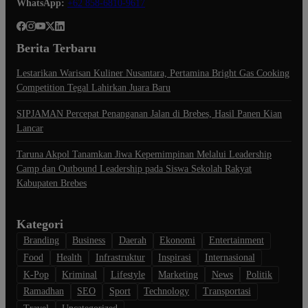
WhatsApp:
+62 858-6810-9617
Berita Terbaru
Lestarikan Warisan Kuliner Nusantara, Pertamina Bright Gas Cooking
Competition Tegal Lahirkan Juara Baru
SIPJAMAN Percepat Penanganan Jalan di Brebes, Hasil Panen Kian
Lancar
Taruna Akpol Tanamkan Jiwa Kepemimpinan Melalui Leadership
Camp dan Outbound Leadership pada Siswa Sekolah Rakyat
Kabupaten Brebes
Kategori
Branding
Business
Daerah
Ekonomi
Entertainment
Food
Health
Infrastruktur
Inspirasi
Internasional
K-Pop
Kriminal
Lifestyle
Marketing
News
Politik
Ramadhan
SEO
Sport
Technology
Transportasi