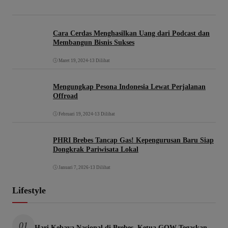
Cara Cerdas Menghasilkan Uang dari Podcast dan
Membangun Bisnis Sukses
Maret 19, 2024
•
13 Dilihat
Mengungkap Pesona Indonesia Lewat Perjalanan
Offroad
Februari 19, 2024
•
13 Dilihat
PHRI Brebes Tancap Gas! Kepengurusan Baru Siap
Dongkrak Pariwisata Lokal
Januari 7, 2026
•
13 Dilihat
Lifestyle
01
Hari Kebaya Nasional di Brebes, Ketua GOW Tegaskan