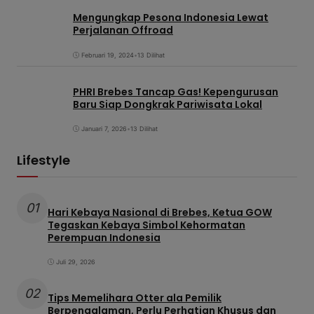
Mengungkap Pesona Indonesia Lewat
Perjalanan Offroad
Februari 19, 2024
•
13 Dilihat
PHRI Brebes Tancap Gas! Kepengurusan
Baru Siap Dongkrak Pariwisata Lokal
Januari 7, 2026
•
13 Dilihat
Lifestyle
01
Hari Kebaya Nasional di Brebes, Ketua GOW
Tegaskan Kebaya Simbol Kehormatan
Perempuan Indonesia
Juli 29, 2026
02
Tips Memelihara Otter ala Pemilik
Berpengalaman, Perlu Perhatian Khusus dan