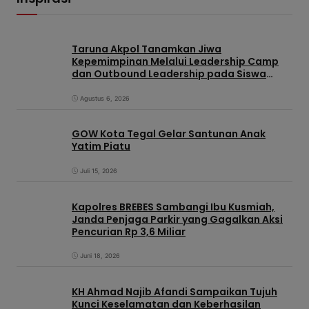
Taruna Akpol Tanamkan Jiwa
Kepemimpinan Melalui Leadership Camp
dan Outbound Leadership pada Siswa
Sekolah Rakyat Kabupaten Brebes
Agustus 6, 2026
GOW Kota Tegal Gelar Santunan Anak
Yatim Piatu
Juli 15, 2026
Kapolres BREBES Sambangi Ibu Kusmiah,
Janda Penjaga Parkir yang Gagalkan Aksi
Pencurian Rp 3,6 Miliar
Juni 18, 2026
KH Ahmad Najib Afandi Sampaikan Tujuh
Kunci Keselamatan dan Keberhasilan