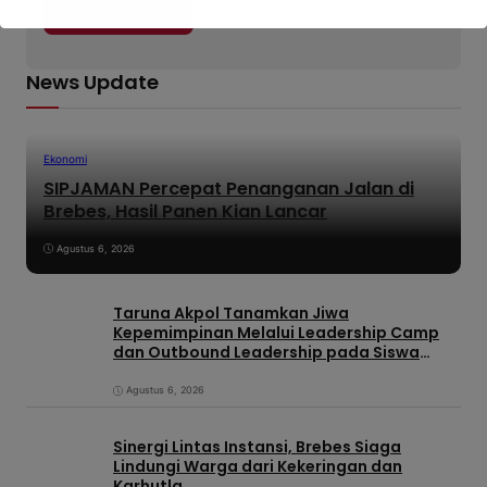
News Update
Ekonomi
SIPJAMAN Percepat Penanganan Jalan di
Brebes, Hasil Panen Kian Lancar
Agustus 6, 2026
Taruna Akpol Tanamkan Jiwa
Kepemimpinan Melalui Leadership Camp
dan Outbound Leadership pada Siswa
Sekolah Rakyat Kabupaten Brebes
Agustus 6, 2026
Sinergi Lintas Instansi, Brebes Siaga
Lindungi Warga dari Kekeringan dan
Karhutla