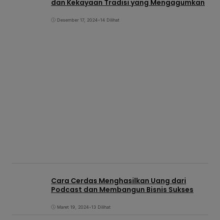
dan Kekayaan Tradisi yang Mengagumkan
Desember 17, 2024
•
14 Dilihat
Cara Cerdas Menghasilkan Uang dari
Podcast dan Membangun Bisnis Sukses
Maret 19, 2024
•
13 Dilihat