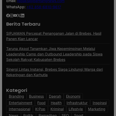
Email:
redaksi@bentangnews.com
WhatsApp:
+62 858-6810-9617
Berita Terbaru
SIPJAMAN Percepat Penanganan Jalan di Brebes, Hasil
Panen Kian Lancar
Taruna Akpol Tanamkan Jiwa Kepemimpinan Melalui
Leadership Camp dan Outbound Leadership pada Siswa
Sekolah Rakyat Kabupaten Brebes
Sinergi Lintas Instansi, Brebes Siaga Lindungi Warga dari
Kekeringan dan Karhutla
Kategori
Branding
Business
Daerah
Ekonomi
Entertainment
Food
Health
Infrastruktur
Inspirasi
Internasional
K-Pop
Kriminal
Lifestyle
Marketing
News
Politik
Ramadhan
SEO
Sport