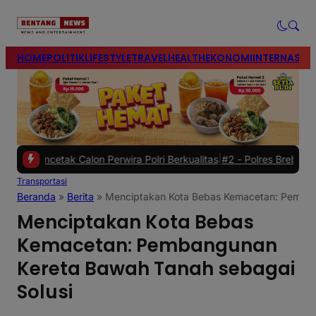
modal-check
HOME
POLITIK
LIFESTYLE
TRAVEL
HEALTH
EKONOMI
INTERNASIO
Calon Perwira Polri Berkualitas
|
#2 -
Polres Brebes Dalami Penyeba
Transportasi
Beranda
»
Berita
»
Menciptakan Kota Bebas Kemacetan: Pemban
Menciptakan Kota Bebas
Kemacetan: Pembangunan
Kereta Bawah Tanah sebagai
Solusi