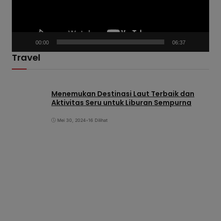
a
r
V
00:00
06:37
i
Travel
d
e
o
Menemukan Destinasi Laut Terbaik dan
Aktivitas Seru untuk Liburan Sempurna
Mei 30, 2024
•
16 Dilihat