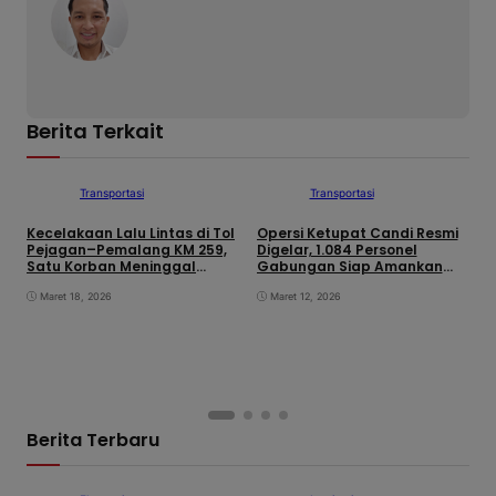
Berita Terkait
Transportasi
Transportasi
Kecelakaan Lalu Lintas di Tol
Opersi Ketupat Candi Resmi
P
Pejagan–Pemalang KM 259,
Digelar, 1.084 Personel
L
Satu Korban Meninggal
Gabungan Siap Amankan
2
Dunia
Perayaan Idul Fitri Di Brebes
U
Maret 18, 2026
Maret 12, 2026
P
Berita Terbaru