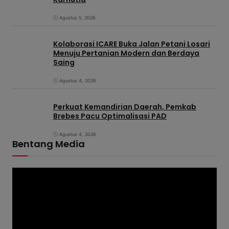
Agustus 5, 2026
Kolaborasi ICARE Buka Jalan Petani Losari
Menuju Pertanian Modern dan Berdaya
Saing
Agustus 4, 2026
Perkuat Kemandirian Daerah, Pemkab
Brebes Pacu Optimalisasi PAD
Agustus 4, 2026
Bentang Media
P
e
m
u
t