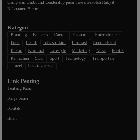
Camp dan Outbound Leadership pada Siswa Sekolah Rakyat
Kabupaten Brebes
Kategori
Branding
Business
Daerah
Ekonomi
Entertainment
Food
Health
Infrastruktur
Inspirasi
Internasional
K-Pop
Kriminal
Lifestyle
Marketing
News
Politik
Ramadhan
SEO
Sport
Technology
Transportasi
Travel
Uncategorized
Link Penting
Tentang Kami
Kerja Sama
Kontak
Iklan