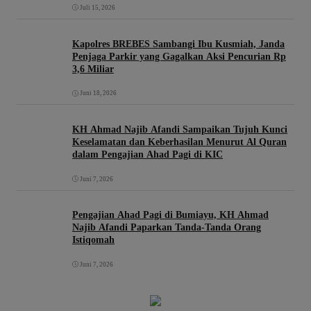
Juli 15, 2026
Kapolres BREBES Sambangi Ibu Kusmiah, Janda
Penjaga Parkir yang Gagalkan Aksi Pencurian Rp
3,6 Miliar
Juni 18, 2026
KH Ahmad Najib Afandi Sampaikan Tujuh Kunci
Keselamatan dan Keberhasilan Menurut Al Quran
dalam Pengajian Ahad Pagi di KIC
Juni 7, 2026
Pengajian Ahad Pagi di Bumiayu, KH Ahmad
Najib Afandi Paparkan Tanda-Tanda Orang
Istiqomah
Juni 7, 2026