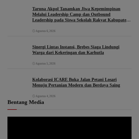
Taruna Akpol Tanamkan Jiwa Kepemimpinan
Melalui Leadership Camp dan Outbound
Leadership pada Siswa Sekolah Rakyat Kabupaten
Brebes
Agustus 6, 2026
Sinergi Lintas Instansi, Brebes Siaga Lindungi
Warga dari Kekeringan dan Karhutla
Agustus 5, 2026
Kolaborasi ICARE Buka Jalan Petani Losari
Menuju Pertanian Modern dan Berdaya Saing
Agustus 4, 2026
Bentang Media
P
e
m