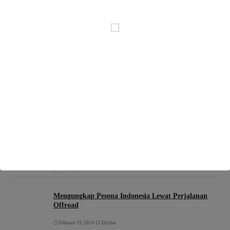
Cara Cerdas Menghasilkan Uang dari Podcast dan
Membangun Bisnis Sukses
Maret 19, 2024
•
13 Dilihat
Mengungkap Pesona Indonesia Lewat Perjalanan
Offroad
Februari 19, 2024
•
13 Dilihat