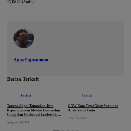
Facebook
Twitter
Pinterest
Mail
WhatsApp
Agus Supramono
Berita Terkait
Inspirasi
Inspirasi
Taruna Akpol Tanamkan Jiwa
GOW Kota Tegal Gelar Santunan
K
Kepemimpinan Melalui Leadership
Anak Yatim Piatu
K
Camp dan Outbound Leadership
y
Juli 15, 2026
pada Siswa Sekolah Rakyat
3
Agustus 6, 2026
Kabupaten Brebes