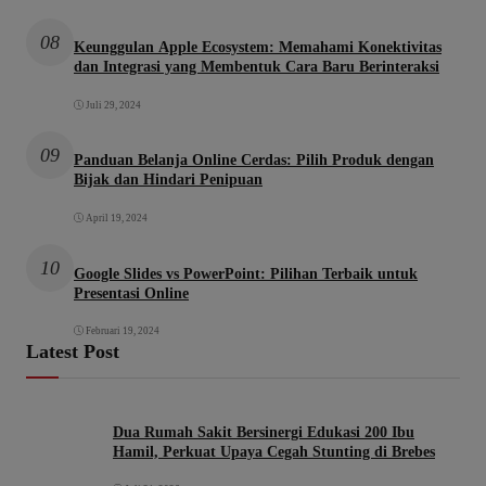
08
Keunggulan Apple Ecosystem: Memahami Konektivitas
dan Integrasi yang Membentuk Cara Baru Berinteraksi
Juli 29, 2024
09
Panduan Belanja Online Cerdas: Pilih Produk dengan
Bijak dan Hindari Penipuan
April 19, 2024
10
Google Slides vs PowerPoint: Pilihan Terbaik untuk
Presentasi Online
Februari 19, 2024
Latest Post
Dua Rumah Sakit Bersinergi Edukasi 200 Ibu
Hamil, Perkuat Upaya Cegah Stunting di Brebes