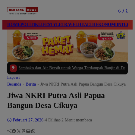
modal-check
HOME
POLITIK
LIFESTYLE
TRAVEL
HEALTH
EKONOMI
INTERN
 Sembako dan Air Bersih untuk Warga Terdampak Banjir di Desa Kalierang Bu
Inspirasi
Beranda
»
Berita
»
Jiwa NKRI Putra Asli Papua Bangun Desa Cikuya
Jiwa NKRI Putra Asli Papua
Bangun Desa Cikuya
Februari 27, 2026
•
4
Dilihat
•
2 Menit membaca
Facebook
Twitter
Pinterest
Mail
WhatsApp