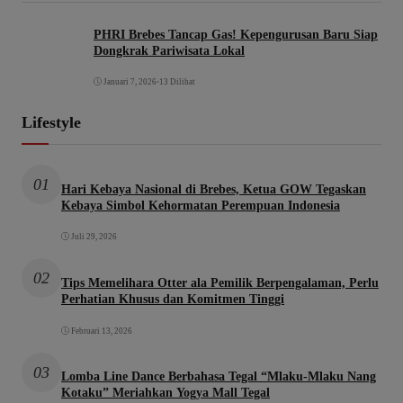
PHRI Brebes Tancap Gas! Kepengurusan Baru Siap
Dongkrak Pariwisata Lokal
Januari 7, 2026
•
13 Dilihat
Lifestyle
01
Hari Kebaya Nasional di Brebes, Ketua GOW Tegaskan
Kebaya Simbol Kehormatan Perempuan Indonesia
Juli 29, 2026
02
Tips Memelihara Otter ala Pemilik Berpengalaman, Perlu
Perhatian Khusus dan Komitmen Tinggi
Februari 13, 2026
03
Lomba Line Dance Berbahasa Tegal “Mlaku-Mlaku Nang
Kotaku” Meriahkan Yogya Mall Tegal