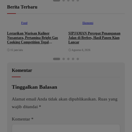
Berita Terbaru
Food
Ekonomi
Lestarikan Warisan Kuliner
SIPJAMAN Percepat Penanganan
T
Nusantara, Pertamina Bright Gas
Jalan di Brebes, Hasil Panen Kian
K
Cooking Competition Tegal
Lancar
C
Lahirkan Juara Baru
p
15 jam lalu
Agustus 6, 2026
K
Komentar
Tinggalkan Balasan
Alamat email Anda tidak akan dipublikasikan.
Ruas yang
wajib ditandai
*
Komentar
*