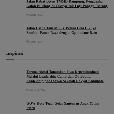
Jalan Rabat Beton TMMD Rampung, Pengusaha
Galon Isi Ulang di Cikuya Tak Lagi Panggul Barang
Maret 8, 2026
Jalan Usaha Tani Mulus, Petani Desa Cikuya
Sambut Panen Raya dengan Optimisme Baru
Maret 8, 2026
Inspirasi
Taruna Akpol Tanamkan Jiwa Kepemimpinan
Melalui Leadership Camp dan Outbound
Leadership pada Siswa Sekolah Rakyat Kabupaten
Brebes
Agustus 6, 2026
GOW Kota Tegal Gelar Santunan Anak Yatim
Piatu