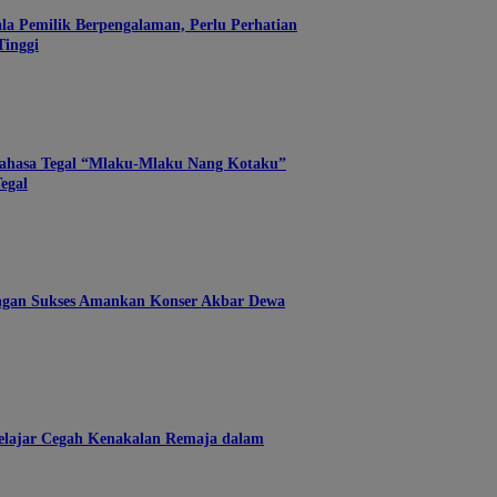
ala Pemilik Berpengalaman, Perlu Perhatian
inggi
ahasa Tegal “Mlaku-Mlaku Nang Kotaku”
egal
ngan Sukses Amankan Konser Akbar Dewa
Pelajar Cegah Kenakalan Remaja dalam