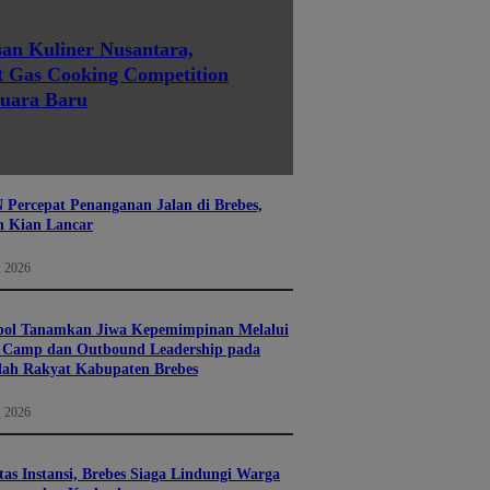
san Kuliner Nusantara,
t Gas Cooking Competition
Juara Baru
ercepat Penanganan Jalan di Brebes,
n Kian Lancar
, 2026
pol Tanamkan Jiwa Kepemimpinan Melalui
p Camp dan Outbound Leadership pada
lah Rakyat Kabupaten Brebes
, 2026
tas Instansi, Brebes Siaga Lindungi Warga