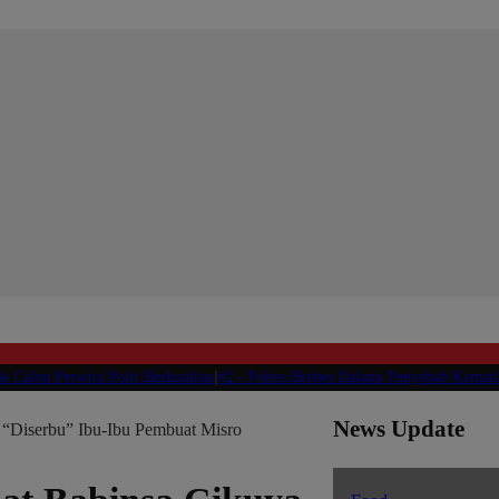
n Perwira Polri Berkualitas
|
#2 -
Polres Brebes Dalami Penyebab Kematian Azka
News Update
 “Diserbu” Ibu-Ibu Pembuat Misro