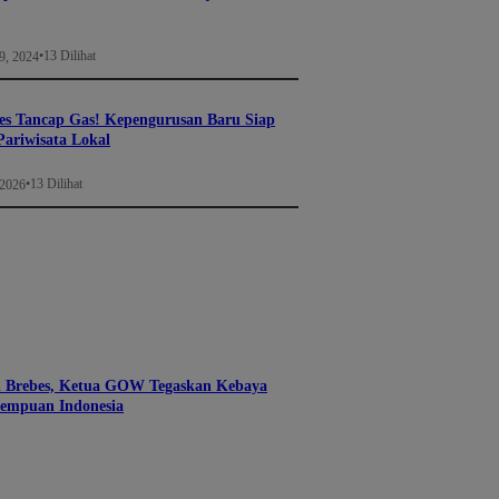
•
13 Dilihat
9, 2024
s Tancap Gas! Kepengurusan Baru Siap
ariwisata Lokal
•
13 Dilihat
 2026
di Brebes, Ketua GOW Tegaskan Kebaya
empuan Indonesia