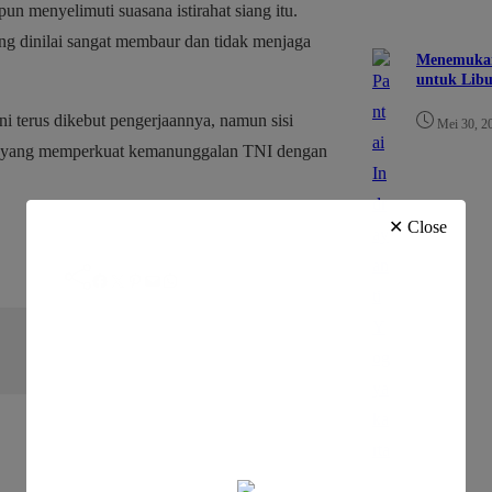
n menyelimuti suasana istirahat siang itu.
 dinilai sangat membaur dan tidak menjaga
Menemukan 
untuk Lib
 terus dikebut pengerjaannya, namun sisi
Mei 30, 2
ma yang memperkuat kemanunggalan TNI dengan
✕ Close
Facebook
Twitter
Pinterest
Mail
WhatsApp