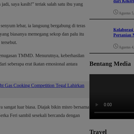
dari Keker
jadi, saya kasih!” teriak salah satu ibu yang
Agustus 5
senyum lebar, ia langsung bergabung di teras
Kolaborasi
yang biasanya memegang sekop dan palu itu
Pertanian 
tersebut.
Agustus 4
ri penugasan TMMD. Menurutnya, keberhasilan
Bentang Media
ari seberapa erat ikatan emosional antara
ght Gas Cooking Competition Tegal Lahirkan
 sangat luar biasa. Diajak bikin misro bersama
Serka Feri sambil sesekali bercanda dengan
Travel