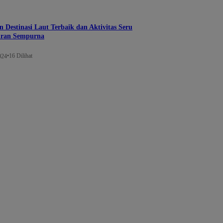
Destinasi Laut Terbaik dan Aktivitas Seru
uran Sempurna
•
16 Dilihat
024