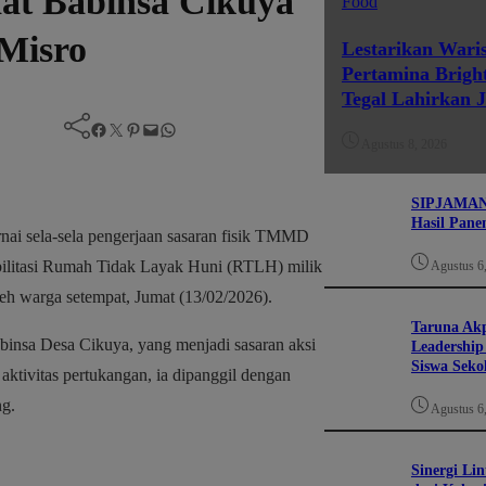
at Babinsa Cikuya
Food
Misro
Lestarikan Wari
Pertamina Brigh
Tegal Lahirkan 
Facebook
Twitter
Pinterest
Mail
WhatsApp
Agustus 8, 2026
SIPJAMAN P
Hasil Pane
ai sela-sela pengerjaan sasaran fisik TMMD
ilitasi Rumah Tidak Layak Huni (RTLH) milik
Agustus 6
h warga setempat, Jumat (13/02/2026).
Taruna Ak
binsa Desa Cikuya, yang menjadi sasaran aksi
Leadershi
Siswa Seko
 aktivitas pertukangan, ia dipanggil dengan
ng.
Agustus 6
Sinergi Lin