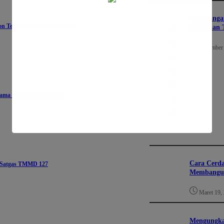
Petualanga
on Tegal Lahirkan Juara Baru
Kekayaan 
Desember 
sama Keluarga di Rumah
Cara Cerda
k Satgas TMMD 127
Membangun
Maret 19,
Mengungkap