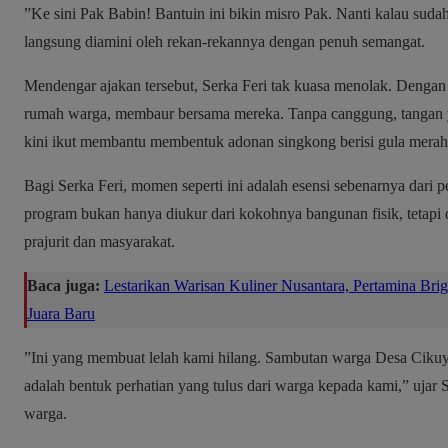
​”Ke sini Pak Babin! Bantuin ini bikin misro Pak. Nanti kalau sudah 
langsung diamini oleh rekan-rekannya dengan penuh semangat.
​Mendengar ajakan tersebut, Serka Feri tak kuasa menolak. Dengan 
rumah warga, membaur bersama mereka. Tanpa canggung, tangan 
kini ikut membantu membentuk adonan singkong berisi gula merah 
​Bagi Serka Feri, momen seperti ini adalah esensi sebenarnya da
program bukan hanya diukur dari kokohnya bangunan fisik, tetapi d
prajurit dan masyarakat.
Baca juga:
Lestarikan Warisan Kuliner Nusantara, Pertamina Bri
Juara Baru
​”Ini yang membuat lelah kami hilang. Sambutan warga Desa Cikuya
adalah bentuk perhatian yang tulus dari warga kepada kami,” ujar 
warga.