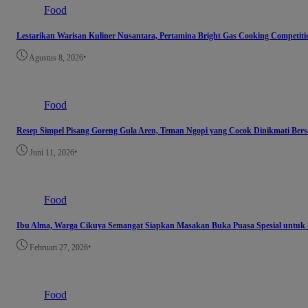
Food
Lestarikan Warisan Kuliner Nusantara, Pertamina Bright Gas Cooking Competiti
•
Agustus 8, 2026
Food
Resep Simpel Pisang Goreng Gula Aren, Teman Ngopi yang Cocok Dinikmati Ber
•
Juni 11, 2026
Food
Ibu Alma, Warga Cikuya Semangat Siapkan Masakan Buka Puasa Spesial untu
•
Februari 27, 2026
Food