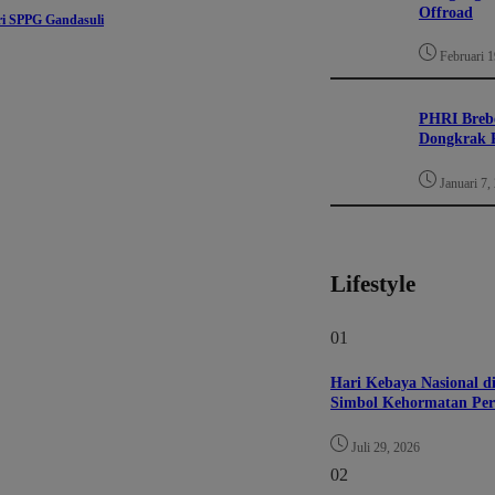
Offroad
i SPPG Gandasuli
Februari 1
PHRI Brebe
Dongkrak P
Januari 7,
Lifestyle
01
Hari Kebaya Nasional 
Simbol Kehormatan Per
Juli 29, 2026
02