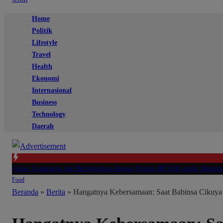
Home
Politik
Lifestyle
Travel
Health
Ekonomi
Internasional
Business
Technology
Daerah
lan Transparan dan Berintegritas dengan Prinsip BETAH untuk Mencetak Calo
Food
Beranda
»
Berita
»
Hangatnya Kebersamaan: Saat Babinsa Cikuya