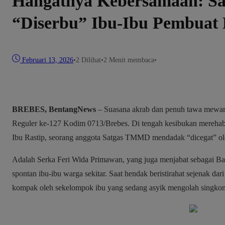
Hangatnya Kebersamaan: Sa
“Diserbu” Ibu-Ibu Pembuat 
Februari 13, 2026
•
2
Dilihat
•
2 Menit membaca
•
BREBES, BentangNews
– Suasana akrab dan penuh tawa mewarn
Reguler ke-127 Kodim 0713/Brebes. Di tengah kesibukan merehab
Ibu Rastip, seorang anggota Satgas TMMD mendadak “dicegat” ole
​Adalah Serka Feri Wida Primawan, yang juga menjabat sebagai Ba
spontan ibu-ibu warga sekitar. Saat hendak beristirahat sejenak dari
kompak oleh sekelompok ibu yang sedang asyik mengolah singko