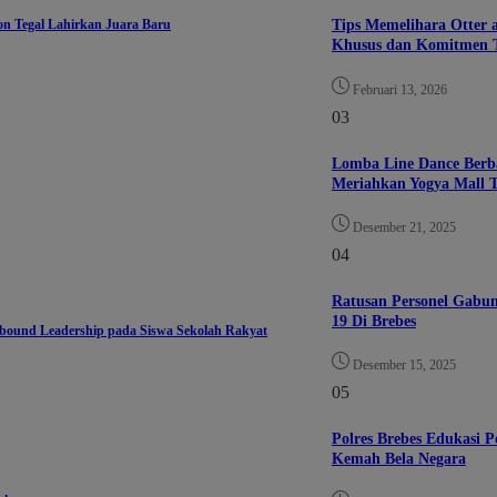
on Tegal Lahirkan Juara Baru
Tips Memelihara Otter 
Khusus dan Komitmen T
Februari 13, 2026
03
Lomba Line Dance Berb
Meriahkan Yogya Mall T
Desember 21, 2025
04
Ratusan Personel Gabu
19 Di Brebes
ound Leadership pada Siswa Sekolah Rakyat
Desember 15, 2025
05
Polres Brebes Edukasi 
Kemah Bela Negara