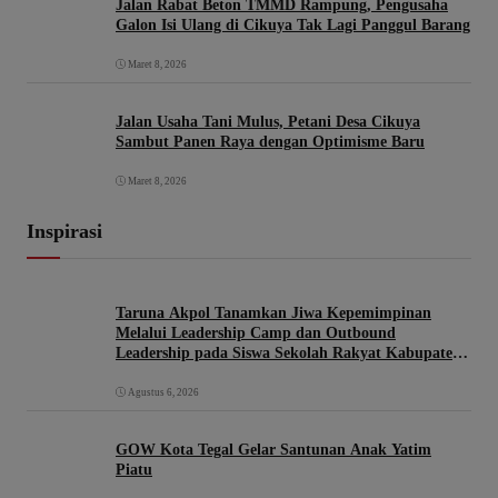
Jalan Rabat Beton TMMD Rampung, Pengusaha
Galon Isi Ulang di Cikuya Tak Lagi Panggul Barang
Maret 8, 2026
Jalan Usaha Tani Mulus, Petani Desa Cikuya
Sambut Panen Raya dengan Optimisme Baru
Maret 8, 2026
Inspirasi
Taruna Akpol Tanamkan Jiwa Kepemimpinan
Melalui Leadership Camp dan Outbound
Leadership pada Siswa Sekolah Rakyat Kabupaten
Brebes
Agustus 6, 2026
GOW Kota Tegal Gelar Santunan Anak Yatim
Piatu