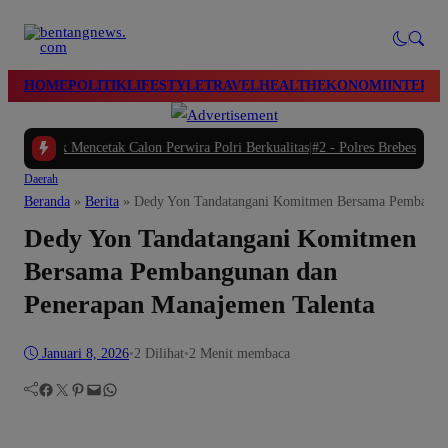
modal-check
HOME
POLITIK
LIFESTYLE
TRAVEL
HEALTH
EKONOMI
INTERN
cetak Calon Perwira Polri Berkualitas
|
#2 -
Polres Brebes Dalami Penyebab Ke
Daerah
Beranda
»
Berita
»
Dedy Yon Tandatangani Komitmen Bersama Pembangun
Dedy Yon Tandatangani Komitmen
Bersama Pembangunan dan
Penerapan Manajemen Talenta
Januari 8, 2026
•
2
Dilihat
•
2 Menit membaca
Facebook
Twitter
Pinterest
Mail
WhatsApp