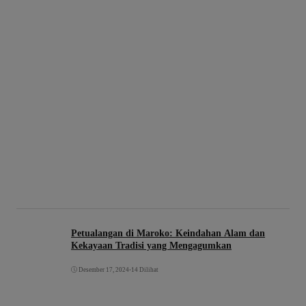
Petualangan di Maroko: Keindahan Alam dan
Kekayaan Tradisi yang Mengagumkan
Desember 17, 2024
•
14 Dilihat