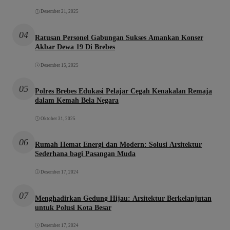
Desember 21, 2025
04
Ratusan Personel Gabungan Sukses Amankan Konser
Akbar Dewa 19 Di Brebes
Desember 15, 2025
05
Polres Brebes Edukasi Pelajar Cegah Kenakalan Remaja
dalam Kemah Bela Negara
Oktober 31, 2025
06
Rumah Hemat Energi dan Modern: Solusi Arsitektur
Sederhana bagi Pasangan Muda
Desember 17, 2024
07
Menghadirkan Gedung Hijau: Arsitektur Berkelanjutan
untuk Polusi Kota Besar
Desember 17, 2024