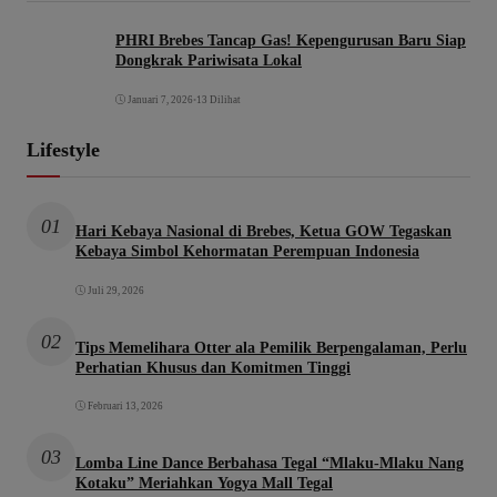
PHRI Brebes Tancap Gas! Kepengurusan Baru Siap
Dongkrak Pariwisata Lokal
Januari 7, 2026
•
13 Dilihat
Lifestyle
01
Hari Kebaya Nasional di Brebes, Ketua GOW Tegaskan
Kebaya Simbol Kehormatan Perempuan Indonesia
Juli 29, 2026
02
Tips Memelihara Otter ala Pemilik Berpengalaman, Perlu
Perhatian Khusus dan Komitmen Tinggi
Februari 13, 2026
03
Lomba Line Dance Berbahasa Tegal “Mlaku-Mlaku Nang
Kotaku” Meriahkan Yogya Mall Tegal