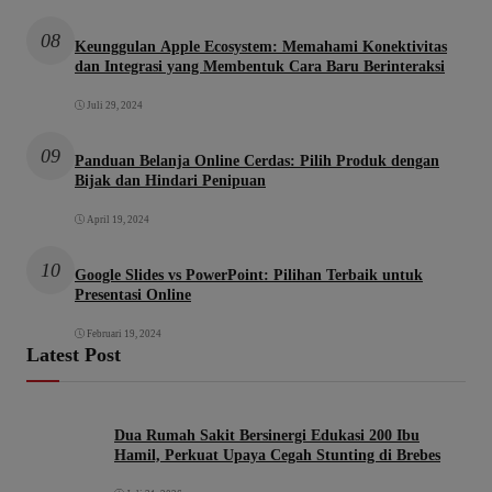
08
Keunggulan Apple Ecosystem: Memahami Konektivitas
dan Integrasi yang Membentuk Cara Baru Berinteraksi
Juli 29, 2024
09
Panduan Belanja Online Cerdas: Pilih Produk dengan
Bijak dan Hindari Penipuan
April 19, 2024
10
Google Slides vs PowerPoint: Pilihan Terbaik untuk
Presentasi Online
Februari 19, 2024
Latest Post
Dua Rumah Sakit Bersinergi Edukasi 200 Ibu
Hamil, Perkuat Upaya Cegah Stunting di Brebes