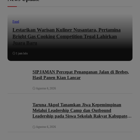
Food
Lestarikan Warisan Kuliner Nusantara, Pertamina
Bright Gas Cooking Competition Tegal Lahirkan
Juara Baru
1 jam lalu
SIPJAMAN Percepat Penanganan Jalan di Brebes,
Hasil Panen Kian Lancar
Agustus 6, 2026
Taruna Akpol Tanamkan Jiwa Kepemimpinan
Melalui Leadership Camp dan Outbound
Leadership pada Siswa Sekolah Rakyat Kabupaten
Brebes
Agustus 6, 2026