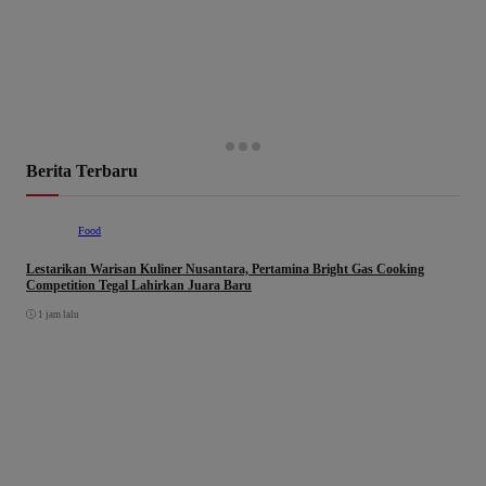
Berita Terbaru
Food
Lestarikan Warisan Kuliner Nusantara, Pertamina Bright Gas Cooking
Competition Tegal Lahirkan Juara Baru
1 jam lalu