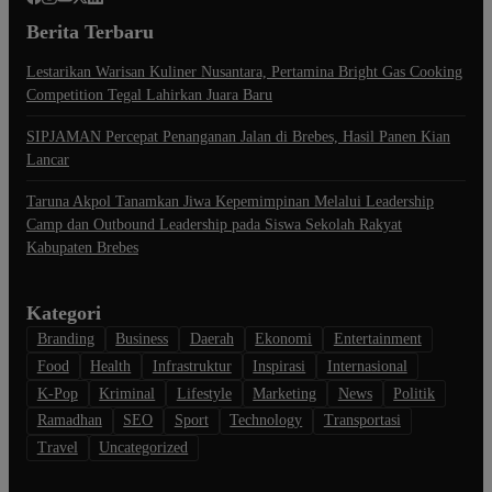
Berita Terbaru
Lestarikan Warisan Kuliner Nusantara, Pertamina Bright Gas Cooking
Competition Tegal Lahirkan Juara Baru
SIPJAMAN Percepat Penanganan Jalan di Brebes, Hasil Panen Kian
Lancar
Taruna Akpol Tanamkan Jiwa Kepemimpinan Melalui Leadership
Camp dan Outbound Leadership pada Siswa Sekolah Rakyat
Kabupaten Brebes
Kategori
Branding
Business
Daerah
Ekonomi
Entertainment
Food
Health
Infrastruktur
Inspirasi
Internasional
K-Pop
Kriminal
Lifestyle
Marketing
News
Politik
Ramadhan
SEO
Sport
Technology
Transportasi
Travel
Uncategorized