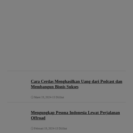
Cara Cerdas Menghasilkan Uang dari Podcast dan
Membangun Bisnis Sukses
Maret 19, 2024
•
13 Dilihat
Mengungkap Pesona Indonesia Lewat Perjalanan
Offroad
Februari 19, 2024
•
13 Dilihat