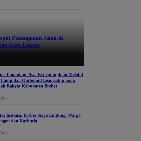
pat Penanganan Jalan di
anen Kian Lancar
pol Tanamkan Jiwa Kepemimpinan Melalui
p Camp dan Outbound Leadership pada
lah Rakyat Kabupaten Brebes
 2026
tas Instansi, Brebes Siaga Lindungi Warga
ingan dan Karhutla
 2026