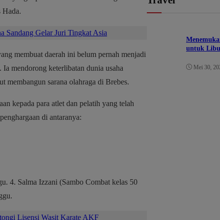
s Hada.
 Sandang Gelar Juri Tingkat Asia
Menemukan 
untuk Lib
 yang membuat daerah ini belum pernah menjadi
. Ia mendorong keterlibatan dunia usaha
Mei 30, 20
kut membangun sarana olahraga di Brebes.
n kepada para atlet dan pelatih yang telah
penghargaan di antaranya:
u. 4. Salma Izzani (Sambo Combat kelas 50
ggu.
ongi Lisensi Wasit Karate AKF