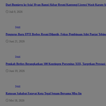
Dari Bumiayu ke Asia! Ryan Banni Akbar Resmi Kantongi Lisensi Wasit Karate 
Juli 9, 2026
Sport
Pengurus Baru FPTI Brebes Resmi Dilantik, Fokus Pembinaan Atlet Panjat Tebing
Juni 21, 2026
Sport
Pemkab Brebes Berangkatkan 100 Kontingen Porsenitas XIII, Targetkan Prestasi 
Juni 19, 2026
Sport
Ratusan Sahabat Fatayat Kota Tegal Senam Bersama Mba Iin
Mei 18, 2026