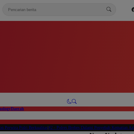
modal-check
nology
Daerah
ira Polri Berkualitas
|
#2 -
Polres Brebes Dalami Penyebab Kematian Azka Rizk