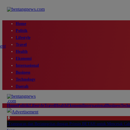
Home
Politik
Lifestyle
Travel
Health
Ekonomi
Internasional
Business
Technology
Daerah
Home
Politik
Lifestyle
Travel
Health
Ekonomi
Internasional
Business
Tech
ransparan dan Berintegritas dengan Prinsip BETAH untuk Mencetak Calon Perw