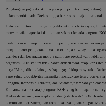
Penghargaan juga diberikan kepada para pelatih cabang olahraga S
dalam membina atlet Brebes hingga berprestasi di ajang nasional.
Dalam sambutan tertulisnya yang dibacakan oleh Supriyadi, Bupa
menyampaikan apresiasi dan ucapan selamat kepada pengurus KOK
“Pelantikan ini menjadi momentum penting memperkuat sistem pe
menjadi motor penggerak kemajuan olahraga di wilayah masing-mas
dari desa dan kecamatan menuju panggung prestasi yang lebih tingg
organisasi KOK kali ini tidak hanya aktif di awal, tetapi konsiste
kerja.“Mari jadikan olahraga sebagai gaya hidup masyarakat Breb
yang sehat, produktivitas meningkat, mendukung terwujudnya visi
Tangguh, Responsif, Edukatif, dan Sejahtera,” tambahnya.Sementa
Komaruzaman berharap pengurus KOK yang baru dapat bersinerg
Brebes dalam mengembangkan olahraga di daerah.“KOK di setiap
pembinaan atlet. Sinergi dan komunikasi yang baik dengan KONI 