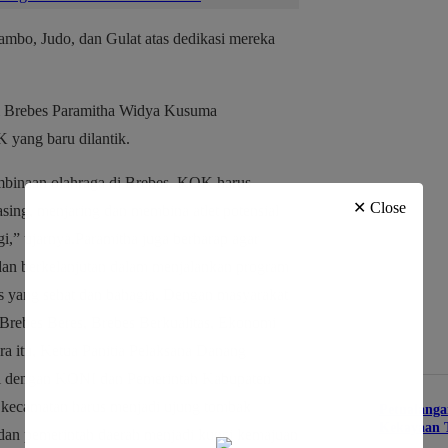
ambo, Judo, dan Gulat atas dedikasi mereka
ti Brebes Paramitha Widya Kusuma
 yang baru dilantik.
mbinaan olahraga di Brebes. KOK harus
✕ Close
ing, menjaring dan membina atlet potensial
i,” ujarnya.Paramitha juga berharap agar
n dan berkelanjutan dalam menjalankan program
es yang sehat dan bahagia. Dengan masyarakat
 Brebes Beres, Brebes Berkualitas, Ekonomi
ra itu, Ketua Panitia Pelaksana Danang
i dengan KONI dan Pemerintah Kabupaten
 kecamatan harus menjadi ujung tombak
Petualanga
Kekayaan 
dan pemerintah daerah menjadi kunci kemajuan