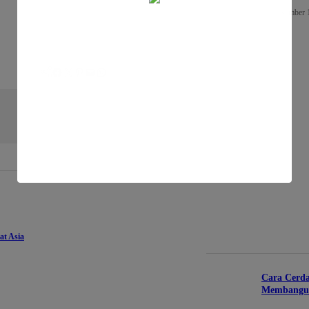
Desember 
Facebook
Twitter
Pinterest
Mail
WhatsApp
at Asia
Cara Cerda
Membangun