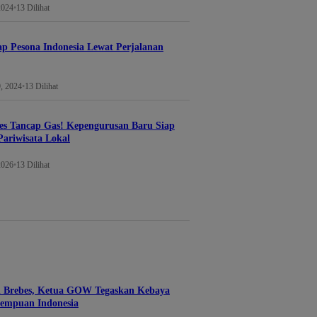
2024
•
13 Dilihat
 Pesona Indonesia Lewat Perjalanan
9, 2024
•
13 Dilihat
s Tancap Gas! Kepengurusan Baru Siap
ariwisata Lokal
2026
•
13 Dilihat
di Brebes, Ketua GOW Tegaskan Kebaya
empuan Indonesia