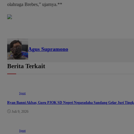
olahraga Brebes,” ujarnya.**
Agus Supramono
Berita Terkait
Sport
Ryan Banni Akbar, Guru PJOK SD Negeri Negaradaha Sandang Gelar Juri Tingk
Juli 9, 2026
Sport