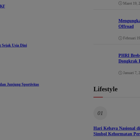
Maret 19, 
AKF
Mengungkap
Offroad
Februari 1
 Sejak Usia Dini
PHRI Brebe
Dongkrak P
Januari 7, 
dan Junjung Sportivitas
Lifestyle
01
Hari Kebaya Nasional 
Simbol Kehormatan Per