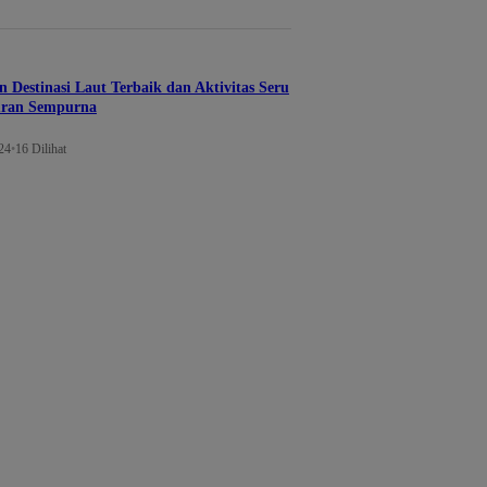
Destinasi Laut Terbaik dan Aktivitas Seru
uran Sempurna
24
•
16 Dilihat