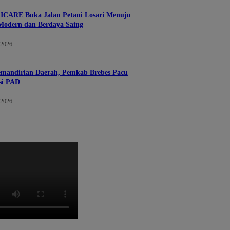
 ICARE Buka Jalan Petani Losari Menuju
Modern dan Berdaya Saing
 2026
emandirian Daerah, Pemkab Brebes Pacu
si PAD
 2026