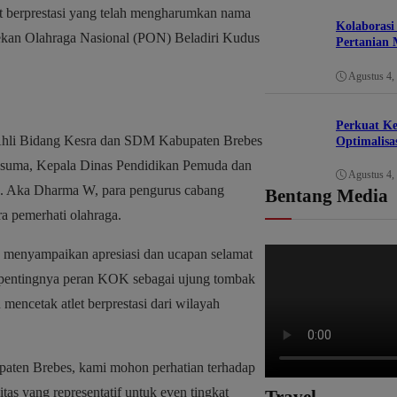
let berprestasi yang telah mengharumkan nama
Kolaborasi
ekan Olahraga Nasional (PON) Beladiri Kudus
Pertanian 
Agustus 4,
Perkuat K
 Ahli Bidang Kesra dan SDM Kabupaten Brebes
Optimalisa
usuma, Kepala Dinas Pendidikan Pemuda dan
Agustus 4,
h. Aka Dharma W, para pengurus cabang
Bentang Media
ra pemerhati olahraga.
menyampaikan apresiasi dan ucapan selamat
 pentingnya peran KOK sebagai ujung tombak
encetak atlet berprestasi dari wilayah
upaten Brebes, kami mohon perhatian terhadap
itas yang representatif untuk even tingkat
Travel