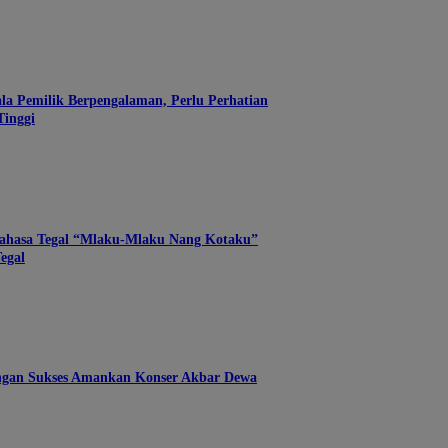
ala Pemilik Berpengalaman, Perlu Perhatian
inggi
ahasa Tegal “Mlaku-Mlaku Nang Kotaku”
egal
ngan Sukses Amankan Konser Akbar Dewa