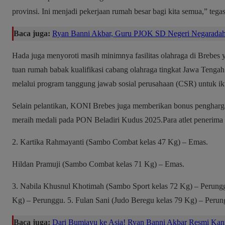
provinsi. Ini menjadi pekerjaan rumah besar bagi kita semua,” tega
Baca juga:
Ryan Banni Akbar, Guru PJOK SD Negeri Negaradaha
Hada juga menyoroti masih minimnya fasilitas olahraga di Brebes
tuan rumah babak kualifikasi cabang olahraga tingkat Jawa Tengah
melalui program tanggung jawab sosial perusahaan (CSR) untuk i
Selain pelantikan, KONI Brebes juga memberikan bonus penghargaa
meraih medali pada PON Beladiri Kudus 2025.Para atlet penerima 
2. Kartika Rahmayanti (Sambo Combat kelas 47 Kg) – Emas.
Hildan Pramuji (Sambo Combat kelas 71 Kg) – Emas.
3. Nabila Khusnul Khotimah (Sambo Sport kelas 72 Kg) – Perungg
Kg) – Perunggu. 5. Fulan Sani (Judo Beregu kelas 79 Kg) – Perun
Baca juga:
Dari Bumiayu ke Asia! Ryan Banni Akbar Resmi Kant