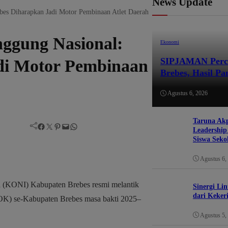
News Update
es Diharapkan Jadi Motor Pembinaan Atlet Daerah
ggung Nasional:
Ekonomi
SIPJAMAN Perce
di Motor Pembinaan
Brebes, Hasil P
Agustus 6, 2026
Taruna Ak
Facebook
Twitter
Pinterest
Mail
WhatsApp
Leadershi
Siswa Seko
Agustus 6,
 (KONI) Kabupaten Brebes resmi melantik
Sinergi Lin
dari Keker
K) se-Kabupaten Brebes masa bakti 2025–
Agustus 5,