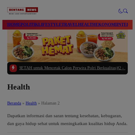
modal-check
HOME
POLITIK
LIFESTYLE
TRAVEL
HEALTH
EKONOMI
INTERN
ip BETAH untuk Mencetak Calon Perwira Polri Berkualitas
|
#2 -
Polres Brebes 
Health
Beranda
»
Health
»
Halaman 2
Dapatkan informasi dan saran tentang kesehatan, kebugaran,
dan gaya hidup sehat untuk meningkatkan kualitas hidup Anda.