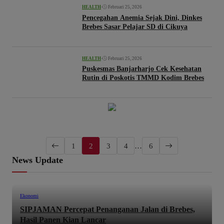
•
Februari 25, 2026
HEALTH
Pencegahan Anemia Sejak Dini, Dinkes
Brebes Sasar Pelajar SD di Cikuya
•
Februari 25, 2026
HEALTH
Puskesmas Banjarharjo Cek Kesehatan
Rutin di Poskotis TMMD Kodim Brebes
1
2
3
4
…
6
News Update
Ekonomi
SIPJAMAN Percepat Penanganan Jalan di Brebes,
Hasil Panen Kian Lancar