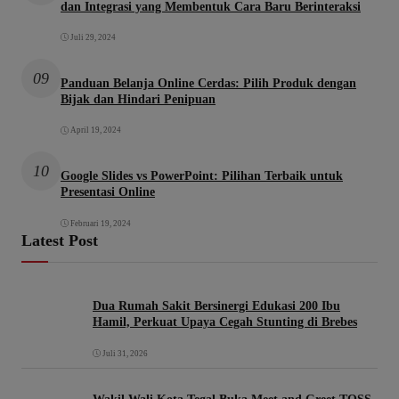
dan Integrasi yang Membentuk Cara Baru Berinteraksi
Juli 29, 2024
09
Panduan Belanja Online Cerdas: Pilih Produk dengan
Bijak dan Hindari Penipuan
April 19, 2024
10
Google Slides vs PowerPoint: Pilihan Terbaik untuk
Presentasi Online
Februari 19, 2024
Latest Post
Dua Rumah Sakit Bersinergi Edukasi 200 Ibu
Hamil, Perkuat Upaya Cegah Stunting di Brebes
Juli 31, 2026