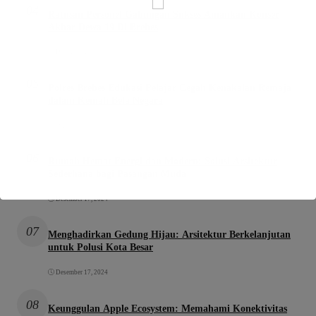
04
Ratusan Personel Gabungan Sukses Amankan Konser
Akbar Dewa 19 Di Brebes
Desember 15, 2025
05
Polres Brebes Edukasi Pelajar Cegah Kenakalan Remaja
dalam Kemah Bela Negara
Oktober 31, 2025
06
Rumah Hemat Energi dan Modern: Solusi Arsitektur
Sederhana bagi Pasangan Muda
Desember 17, 2024
07
Menghadirkan Gedung Hijau: Arsitektur Berkelanjutan
untuk Polusi Kota Besar
Desember 17, 2024
08
Keunggulan Apple Ecosystem: Memahami Konektivitas