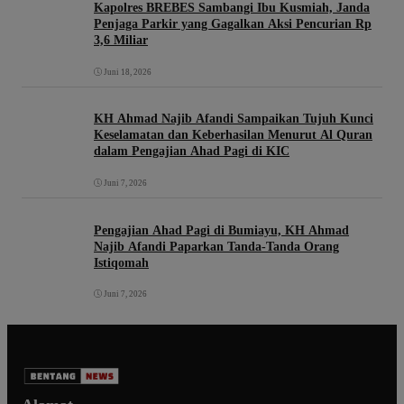
Kapolres BREBES Sambangi Ibu Kusmiah, Janda
Penjaga Parkir yang Gagalkan Aksi Pencurian Rp
3,6 Miliar
Juni 18, 2026
KH Ahmad Najib Afandi Sampaikan Tujuh Kunci
Keselamatan dan Keberhasilan Menurut Al Quran
dalam Pengajian Ahad Pagi di KIC
Juni 7, 2026
Pengajian Ahad Pagi di Bumiayu, KH Ahmad
Najib Afandi Paparkan Tanda-Tanda Orang
Istiqomah
Juni 7, 2026