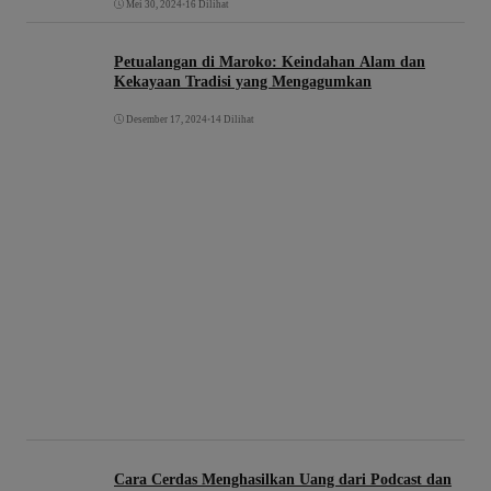
Mei 30, 2024
•
16 Dilihat
Petualangan di Maroko: Keindahan Alam dan
Kekayaan Tradisi yang Mengagumkan
Desember 17, 2024
•
14 Dilihat
Cara Cerdas Menghasilkan Uang dari Podcast dan