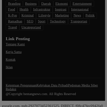
Branding
Business
Daerah
Ekonomi
Entertainment
Food
Health
Infrastruktur
Inspirasi
Internasional
K-Pop
Kriminal
Lifestyle
Marketing
News
Politik
Ramadhan
SEO
Sport
Technology
Transportasi
Travel
Uncategorized
Link Penting
Tentang Kami
Kerja Sama
Kontak
Iklan
Ketentuan Penggunaan
Kebijakan Data Pribadi
Pedoman Media Siber
Redaksi
@Copyright bentangnews.com. All Rights Reserved
google.com, pub-2927073452361525, DIRECT, f08c47fec0942fa0