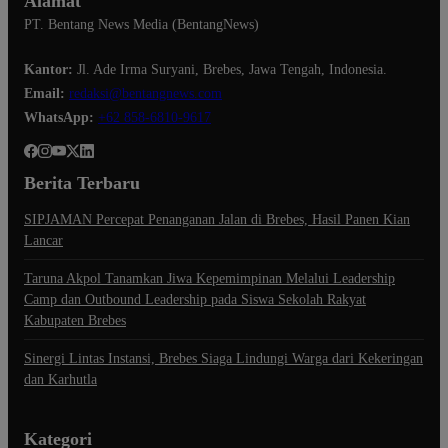
Alamat
PT. Bentang News Media (BentangNews)
Kantor:
Jl. Ade Irma Suryani, Brebes, Jawa Tengah, Indonesia.
Email:
redaksi@bentangnews.com
WhatsApp:
+62 858-6810-9617
Berita Terbaru
SIPJAMAN Percepat Penanganan Jalan di Brebes, Hasil Panen Kian
Lancar
Taruna Akpol Tanamkan Jiwa Kepemimpinan Melalui Leadership
Camp dan Outbound Leadership pada Siswa Sekolah Rakyat
Kabupaten Brebes
Sinergi Lintas Instansi, Brebes Siaga Lindungi Warga dari Kekeringan
dan Karhutla
Kategori