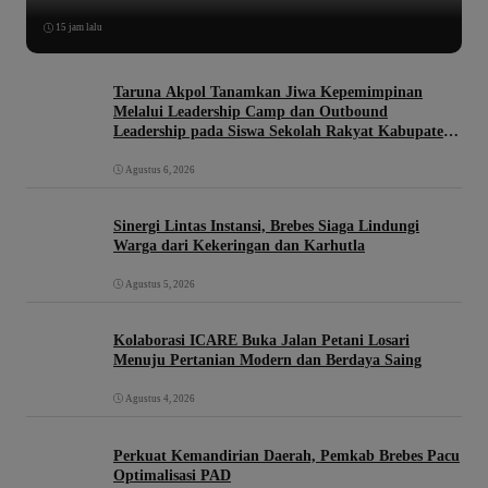
15 jam lalu
Taruna Akpol Tanamkan Jiwa Kepemimpinan
Melalui Leadership Camp dan Outbound
Leadership pada Siswa Sekolah Rakyat Kabupaten
Brebes
Agustus 6, 2026
Sinergi Lintas Instansi, Brebes Siaga Lindungi
Warga dari Kekeringan dan Karhutla
Agustus 5, 2026
Kolaborasi ICARE Buka Jalan Petani Losari
Menuju Pertanian Modern dan Berdaya Saing
Agustus 4, 2026
Perkuat Kemandirian Daerah, Pemkab Brebes Pacu
Optimalisasi PAD