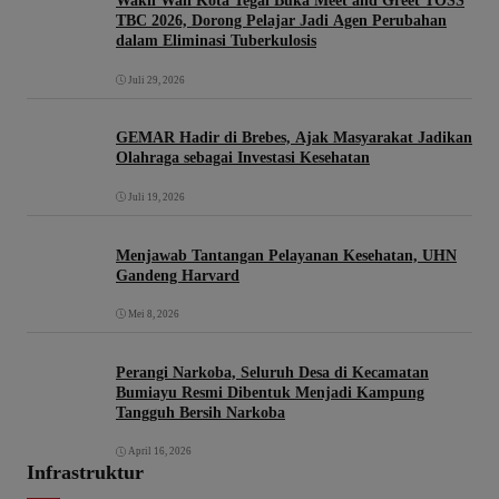
Wakil Wali Kota Tegal Buka Meet and Greet TOSS
TBC 2026, Dorong Pelajar Jadi Agen Perubahan
dalam Eliminasi Tuberkulosis
Juli 29, 2026
GEMAR Hadir di Brebes, Ajak Masyarakat Jadikan
Olahraga sebagai Investasi Kesehatan
Juli 19, 2026
Menjawab Tantangan Pelayanan Kesehatan, UHN
Gandeng Harvard
Mei 8, 2026
Perangi Narkoba, Seluruh Desa di Kecamatan
Bumiayu Resmi Dibentuk Menjadi Kampung
Tangguh Bersih Narkoba
April 16, 2026
Infrastruktur