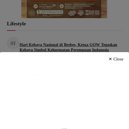
Lifestyle
01
Hari Kebaya Nasional di Brebes, Ketua GOW Tegaskan
Kebaya Simbol Kehormatan Perempuan Indonesia
✕ Close
Juli 29, 2026
02
Tips Memelihara Otter ala Pemilik Berpengalaman, Perlu
Perhatian Khusus dan Komitmen Tinggi
Februari 13, 2026
03
Lomba Line Dance Berbahasa Tegal “Mlaku-Mlaku Nang
Kotaku” Meriahkan Yogya Mall Tegal
Desember 21, 2025