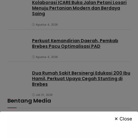
Kolaborasi ICARE Buka Jalan Petani Losari
Menuju Pertanian Modern dan Berdaya
Saing
Agustus 4, 2026
Perkuat Kemandirian Daerah, Pemkab
Brebes Pacu Optimalisasi PAD
Agustus 4, 2026
Dua Rumah Sakit Bersinergi Edukasi 200 Ibu
Hamil, Perkuat Upaya Cegah Stunting di
Brebes
Juli 31, 2026
Bentang Media
✕ Close