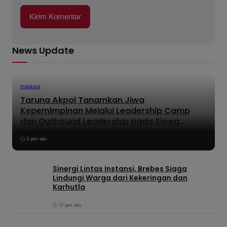
News Update
Inspirasi
Taruna Akpol Tanamkan Jiwa
Kepemimpinan Melalui Leadership Camp
dan Outbound Leadership pada Siswa
Sekolah Rakyat Kabupaten Brebes
2 jam lalu
Sinergi Lintas Instansi, Brebes Siaga
Lindungi Warga dari Kekeringan dan
Karhutla
17 jam lalu