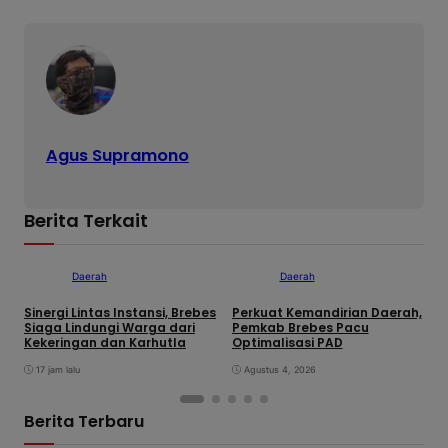
Agus Supramono
Berita Terkait
Daerah
Daerah
Sinergi Lintas Instansi, Brebes
Perkuat Kemandirian Daerah,
W
Siaga Lindungi Warga dari
Pemkab Brebes Pacu
P
Kekeringan dan Karhutla
Optimalisasi PAD
G
d
17 jam lalu
Agustus 4, 2026
H
P
Berita Terbaru