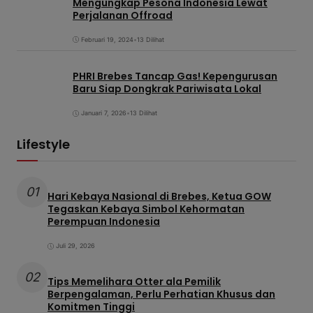
Mengungkap Pesona Indonesia Lewat
Perjalanan Offroad
Februari 19, 2024
•
13 Dilihat
PHRI Brebes Tancap Gas! Kepengurusan
Baru Siap Dongkrak Pariwisata Lokal
Januari 7, 2026
•
13 Dilihat
Lifestyle
01
Hari Kebaya Nasional di Brebes, Ketua GOW
Tegaskan Kebaya Simbol Kehormatan
Perempuan Indonesia
Juli 29, 2026
02
Tips Memelihara Otter ala Pemilik
Berpengalaman, Perlu Perhatian Khusus dan
Komitmen Tinggi