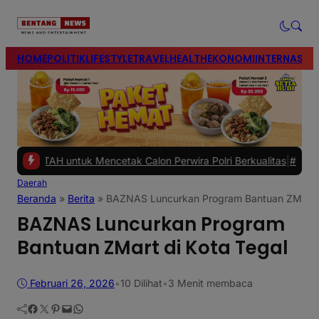
modal-check
HOME
POLITIK
LIFESTYLE
TRAVEL
HEALTH
EKONOMI
INTERNASIO
 untuk Mencetak Calon Perwira Polri Berkualitas
|
#2 -
Polres Brebe
Daerah
Beranda
»
Berita
»
BAZNAS Luncurkan Program Bantuan ZMart d
BAZNAS Luncurkan Program
Bantuan ZMart di Kota Tegal
Februari 26, 2026
•
10
Dilihat
•
3 Menit membaca
Facebook
Twitter
Pinterest
Mail
WhatsApp