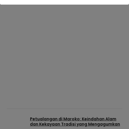
Petualangan di Maroko: Keindahan Alam
dan Kekayaan Tradisi yang Mengagumkan