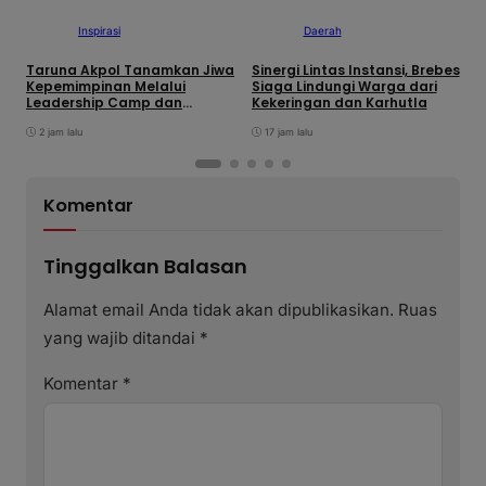
Inspirasi
Daerah
Taruna Akpol Tanamkan Jiwa
Sinergi Lintas Instansi, Brebes
K
Kepemimpinan Melalui
Siaga Lindungi Warga dari
P
Leadership Camp dan
Kekeringan dan Karhutla
P
Outbound Leadership pada
B
Siswa Sekolah Rakyat
2 jam lalu
17 jam lalu
Kabupaten Brebes
Komentar
Tinggalkan Balasan
Alamat email Anda tidak akan dipublikasikan.
Ruas
yang wajib ditandai
*
Komentar
*