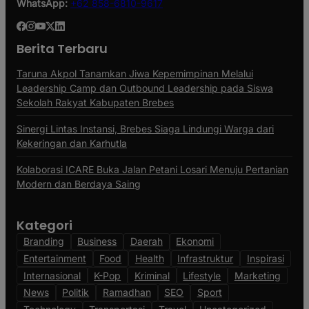
WhatsApp:
+62 858-6810-9617
Berita Terbaru
Taruna Akpol Tanamkan Jiwa Kepemimpinan Melalui
Leadership Camp dan Outbound Leadership pada Siswa
Sekolah Rakyat Kabupaten Brebes
Sinergi Lintas Instansi, Brebes Siaga Lindungi Warga dari
Kekeringan dan Karhutla
Kolaborasi ICARE Buka Jalan Petani Losari Menuju Pertanian
Modern dan Berdaya Saing
Kategori
Branding
Business
Daerah
Ekonomi
Entertainment
Food
Health
Infrastruktur
Inspirasi
Internasional
K-Pop
Kriminal
Lifestyle
Marketing
News
Politik
Ramadhan
SEO
Sport