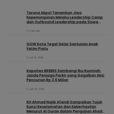
Taruna Akpol Tanamkan Jiwa
Kepemimpinan Melalui Leadership Camp
dan Outbound Leadership pada Siswa
Sekolah Rakyat Kabupaten Brebes
2 jam lalu
GOW Kota Tegal Gelar Santunan Anak
Yatim Piatu
Juli 15, 2026
Kapolres BREBES Sambangi Ibu Kusmiah,
Janda Penjaga Parkir yang Gagalkan Aksi
Pencurian Rp 3,6 Miliar
Juni 18, 2026
KH Ahmad Najib Afandi Sampaikan Tujuh
Kunci Keselamatan dan Keberhasilan
Menurut Al Quran dalam Pengajian Ahad