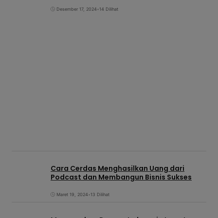
Desember 17, 2024
•
14 Dilihat
Cara Cerdas Menghasilkan Uang dari
Podcast dan Membangun Bisnis Sukses
Maret 19, 2024
•
13 Dilihat