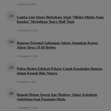
Februari 13, 2026
03
Lomba Line Dance Berbahasa Tegal “Mlaku-Mlaku Nang
Kotaku” Meriahkan Yogya Mall Tegal
Desember 21, 2025
04
Ratusan Personel Gabungan Sukses Amankan Konser
Akbar Dewa 19 Di Brebes
Desember 15, 2025
05
Polres Brebes Edukasi Pelajar Cegah Kenakalan Remaja
dalam Kemah Bela Negara
Oktober 31, 2025
06
Rumah Hemat Energi dan Modern: Solusi Arsitektur
Sederhana bagi Pasangan Muda
Desember 17, 2024