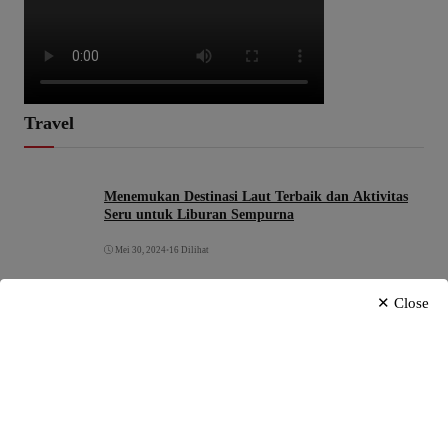
Travel
Menemukan Destinasi Laut Terbaik dan Aktivitas
Seru untuk Liburan Sempurna
Mei 30, 2024
•
16 Dilihat
✕ Close