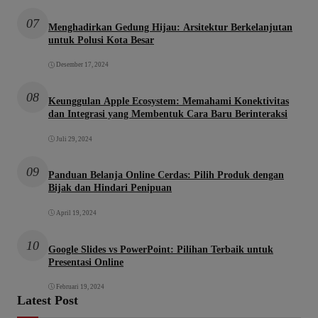
07
Menghadirkan Gedung Hijau: Arsitektur Berkelanjutan
untuk Polusi Kota Besar
Desember 17, 2024
08
Keunggulan Apple Ecosystem: Memahami Konektivitas
dan Integrasi yang Membentuk Cara Baru Berinteraksi
Juli 29, 2024
09
Panduan Belanja Online Cerdas: Pilih Produk dengan
Bijak dan Hindari Penipuan
April 19, 2024
10
Google Slides vs PowerPoint: Pilihan Terbaik untuk
Presentasi Online
Februari 19, 2024
Latest Post