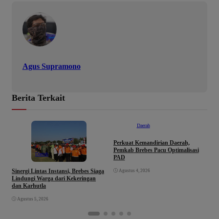
Agus Supramono
Berita Terkait
Daerah
Perkuat Kemandirian Daerah,
W
Pemkab Brebes Pacu Optimalisasi
B
Daerah
PAD
P
P
Sinergi Lintas Instansi, Brebes Siaga
Agustus 4, 2026
P
Lindungi Warga dari Kekeringan
dan Karhutla
Agustus 5, 2026