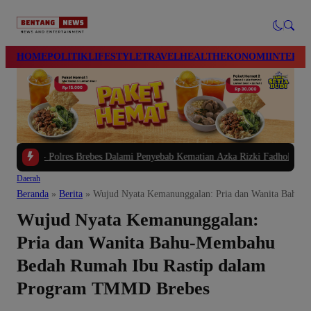
modal-check
HOME
POLITIK
LIFESTYLE
TRAVEL
HEALTH
EKONOMI
INTERN
Polres Brebes Dalami Penyebab Kematian Azka Rizki Fadholi, Kasatreskrim, K
Daerah
Beranda
»
Berita
»
Wujud Nyata Kemanunggalan: Pria dan Wanita Bahu
Wujud Nyata Kemanunggalan:
Pria dan Wanita Bahu-Membahu
Bedah Rumah Ibu Rastip dalam
Program TMMD Brebes