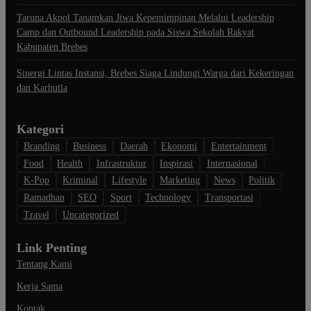
Taruna Akpol Tanamkan Jiwa Kepemimpinan Melalui Leadership
Camp dan Outbound Leadership pada Siswa Sekolah Rakyat
Kabupaten Brebes
Sinergi Lintas Instansi, Brebes Siaga Lindungi Warga dari Kekeringan
dan Karhutla
Kategori
Branding
Business
Daerah
Ekonomi
Entertainment
Food
Health
Infrastruktur
Inspirasi
Internasional
K-Pop
Kriminal
Lifestyle
Marketing
News
Politik
Ramadhan
SEO
Sport
Technology
Transportasi
Travel
Uncategorized
Link Penting
Tentang Kami
Kerja Sama
Kontak