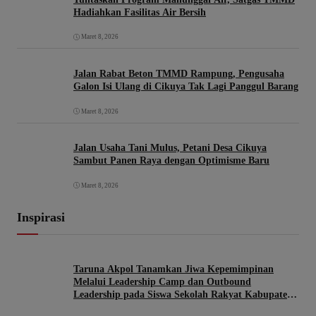
Hadiahkan Fasilitas Air Bersih
Maret 8, 2026
Jalan Rabat Beton TMMD Rampung, Pengusaha
Galon Isi Ulang di Cikuya Tak Lagi Panggul Barang
Maret 8, 2026
Jalan Usaha Tani Mulus, Petani Desa Cikuya
Sambut Panen Raya dengan Optimisme Baru
Maret 8, 2026
Inspirasi
Taruna Akpol Tanamkan Jiwa Kepemimpinan
Melalui Leadership Camp dan Outbound
Leadership pada Siswa Sekolah Rakyat Kabupaten
Brebes