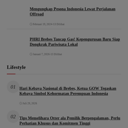
Mengungkap Pesona Indonesia Lewat Perjalanan
Offroad
Februari 19, 2024
•
13 Dilihat
PHRI Brebes Tancap Gas! Kepengurusan Baru Siap
Dongkrak Pariwisata Lokal
Januari 7, 2026
•
13 Dilihat
Lifestyle
01
Hari Kebaya Nasional di Brebes, Ketua GOW Tegaskan
Kebaya Simbol Kehormatan Perempuan Indonesia
Juli 29, 2026
02
Tips Memelihara Otter ala Pemilik Berpengalaman, Perlu
Perhatian Khusus dan Komitmen Tinggi