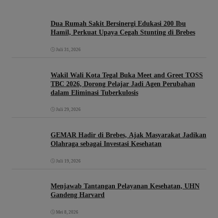
Dua Rumah Sakit Bersinergi Edukasi 200 Ibu
Hamil, Perkuat Upaya Cegah Stunting di Brebes
Juli 31, 2026
Wakil Wali Kota Tegal Buka Meet and Greet TOSS
TBC 2026, Dorong Pelajar Jadi Agen Perubahan
dalam Eliminasi Tuberkulosis
Juli 29, 2026
GEMAR Hadir di Brebes, Ajak Masyarakat Jadikan
Olahraga sebagai Investasi Kesehatan
Juli 19, 2026
Menjawab Tantangan Pelayanan Kesehatan, UHN
Gandeng Harvard
Mei 8, 2026