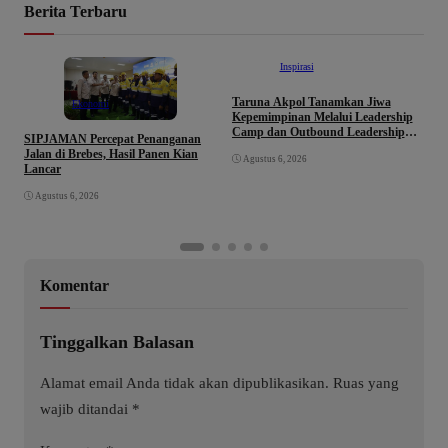
Berita Terbaru
Inspirasi
Taruna Akpol Tanamkan Jiwa
Ekonomi
Kepemimpinan Melalui Leadership
Camp dan Outbound Leadership
SIPJAMAN Percepat Penanganan
pada Siswa Sekolah Rakyat
Jalan di Brebes, Hasil Panen Kian
S
Agustus 6, 2026
Kabupaten Brebes
Lancar
L
d
Agustus 6, 2026
Komentar
Tinggalkan Balasan
Alamat email Anda tidak akan dipublikasikan.
Ruas yang
wajib ditandai
*