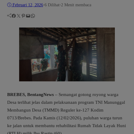
Februari 12, 2026
•
6
Dilihat
•
2 Menit membaca
Facebook
Twitter
Pinterest
Mail
WhatsApp
BREBES, BentangNews
– Semangat gotong royong warga
Desa terlihat jelas dalam pelaksanaan program TNI Manunggal
Membangun Desa (TMMD) Reguler ke-127 Kodim
0713/Brebes. Pada Kamis (12/02/2026), puluhan warga turun
ke jalan untuk membantu rehabilitasi Rumah Tidak Layak Huni
(RTLH) milik Ibu Rastip (60).