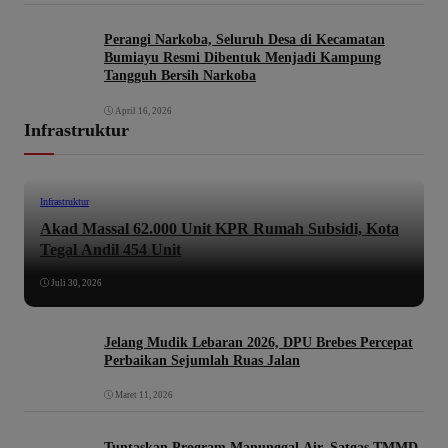
Perangi Narkoba, Seluruh Desa di Kecamatan
Bumiayu Resmi Dibentuk Menjadi Kampung
Tangguh Bersih Narkoba
April 16, 2026
Infrastruktur
Infrastruktur
Akad Massal 62.000 Unit KPR Rumah Subsidi, Kota
Tegal Andil 454 Unit
Juli 30, 2026
Jelang Mudik Lebaran 2026, DPU Brebes Percepat
Perbaikan Sejumlah Ruas Jalan
Maret 11, 2026
Tuntaskan Program Manunggal Air, Satgas TMMD