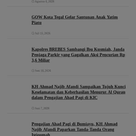
Agustus 6, 2026
GOW Kota Tegal Gelar Santunan Anak Yatim
Piatu
Juli 15, 2026
Kapolres BREBES Sambangi Ibu Kusmiah, Janda
Penjaga Parkir yang Gagalkan Aksi Pencurian Rp
3,6 Miliar
Juni 18, 2026
KH Ahmad Najib Afandi Sampaikan Tujuh Kunci
Keselamatan dan Keberhasilan Menurut Al Quran
dalam Pengajian Ahad Pagi di KIC
Juni 7, 2026
Pengajian Ahad Pagi di Bumiayu, KH Ahmad
Najib Afandi Paparkan Tanda-Tanda Orang
Istiqomah