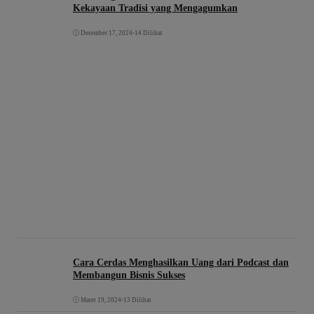
Kekayaan Tradisi yang Mengagumkan
Desember 17, 2024
•
14 Dilihat
Cara Cerdas Menghasilkan Uang dari Podcast dan
Membangun Bisnis Sukses
Maret 19, 2024
•
13 Dilihat