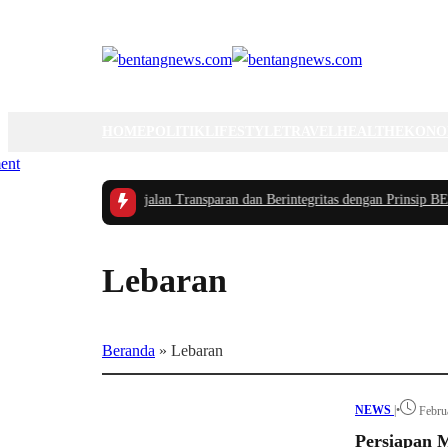
HOME
POLITIK
LIFESTYLE
TRAVEL
HEALTH
EKONO
en Akpol 2026 Berjalan Transparan dan Berintegritas dengan Prinsip BETAH 
Lebaran
Beranda
»
Lebaran
NEWS
|
•
Febru
Persiapan M