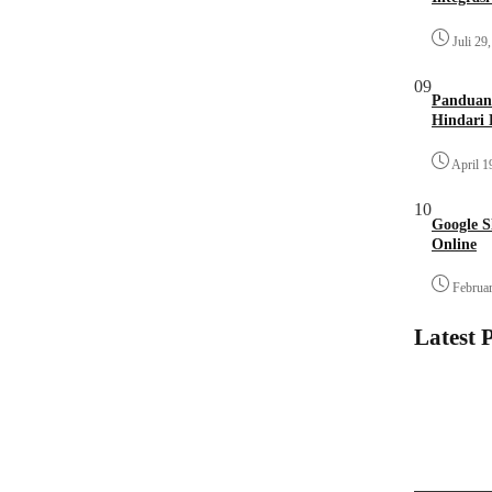
Juli 29
09
Panduan 
Hindari 
April 1
10
Google S
Online
Februar
Latest 