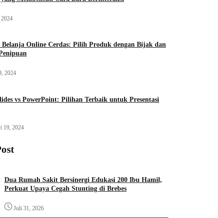
, 2024
Belanja Online Cerdas: Pilih Produk dengan Bijak dan
Penipuan
9, 2024
lides vs PowerPoint: Pilihan Terbaik untuk Presentasi
i 19, 2024
Post
Dua Rumah Sakit Bersinergi Edukasi 200 Ibu Hamil,
Perkuat Upaya Cegah Stunting di Brebes
Juli 31, 2026