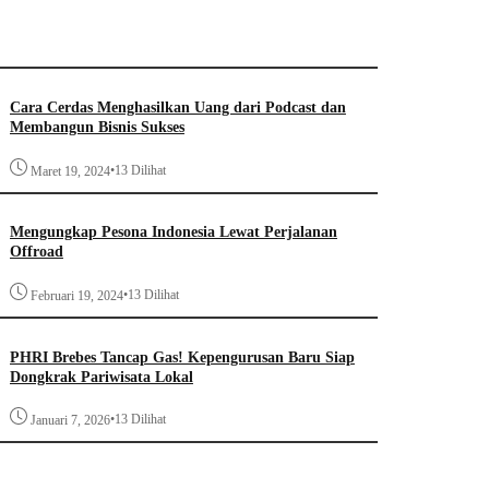
Cara Cerdas Menghasilkan Uang dari Podcast dan
Membangun Bisnis Sukses
•
13 Dilihat
Maret 19, 2024
Mengungkap Pesona Indonesia Lewat Perjalanan
Offroad
•
13 Dilihat
Februari 19, 2024
PHRI Brebes Tancap Gas! Kepengurusan Baru Siap
Dongkrak Pariwisata Lokal
•
13 Dilihat
Januari 7, 2026