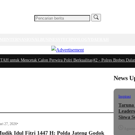
MI
INTERNASIONAL
BUSINESS
TECHNOLOGY
DAERAH
untuk Mencetak Calon Perwira Polri Berkualitas
|
#2 -
Polres Brebes Dalami Pe
News U
Inspirasi
Taruna
Leaders
Siswa S
•
ari 27, 2026
Agustus
udik Idul Fitri 1447 H: Polda Jateng Godok