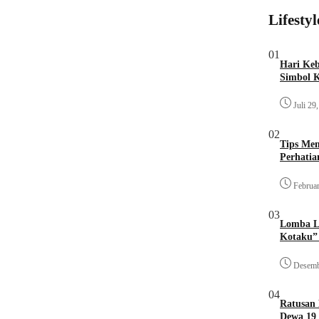
Lifestyl
01
Hari Keb
Simbol 
Juli 29
02
Tips Mem
Perhati
Februar
03
Lomba L
Kotaku” 
Desemb
04
Ratusan
Dewa 19 