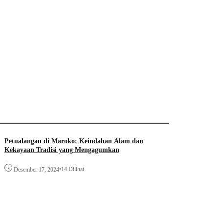
Petualangan di Maroko: Keindahan Alam dan
Kekayaan Tradisi yang Mengagumkan
•
14 Dilihat
Desember 17, 2024