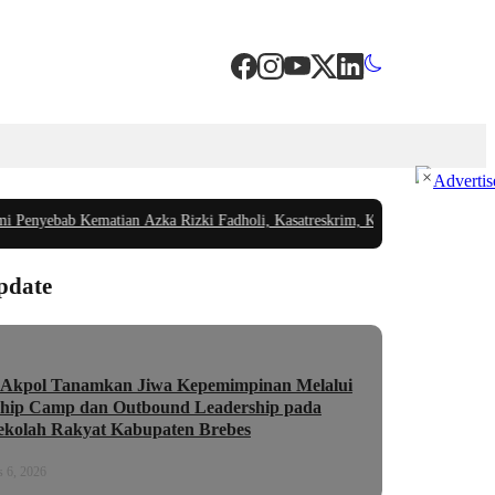
×
nyebab Kematian Azka Rizki Fadholi, Kasatreskrim, Kasus Tetap Berjalan
|
#3 -
pdate
 Akpol Tanamkan Jiwa Kepemimpinan Melalui
hip Camp dan Outbound Leadership pada
ekolah Rakyat Kabupaten Brebes
 6, 2026