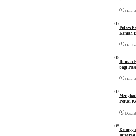
Desemb
05
Polres B
Kemah B
Oktobe
06
Rumah He
bagi Pa
Desemb
07
Menghadi
Polusi K
Desemb
08
Keunggu
Integras