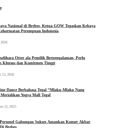
e
aya Nasional di Brebes, Ketua GOW Tegaskan Kebaya
Kehormatan Perempuan Indonesia
, 2026
elihara Otter ala Pemilik Berpengalaman, Perlu
an Khusus dan Komitmen Tinggi
i 13, 2026
ine Dance Berbahasa Tegal “Mlaku-Mlaku Nang
Meriahkan Yogya Mall Tegal
er 21, 2025
 Personel Gabungan Sukses Amankan Konser Akbar
Di Brebes