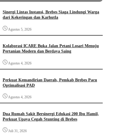
Sinergi Lintas Instansi, Brebes Siaga Lindungi Warga
dari Kekeringan dan Karhutla
Agustus 5, 2026
Kolaborasi ICARE Buka Jalan Petani Losari Menuju
Pertanian Modern dan Berdaya Saing
Agustus 4, 2026
Perkuat Kemandirian Daerah, Pemkab Brebes Pacu
Optimalisasi PAD
Agustus 4, 2026
Dua Rumah Sakit Bersinergi Edukasi 200 Ibu Hamil,
Perkuat Upaya Cegah Stunting di Brebes
Juli 31, 2026