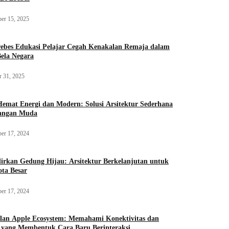
er 15, 2025
rebes Edukasi Pelajar Cegah Kenakalan Remaja dalam
ela Negara
r 31, 2025
mat Energi dan Modern: Solusi Arsitektur Sederhana
sangan Muda
er 17, 2024
rkan Gedung Hijau: Arsitektur Berkelanjutan untuk
ota Besar
er 17, 2024
lan Apple Ecosystem: Memahami Konektivitas dan
i yang Membentuk Cara Baru Berinteraksi