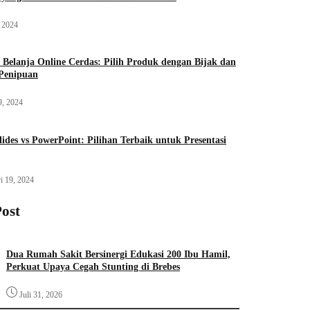
, 2024
Belanja Online Cerdas: Pilih Produk dengan Bijak dan
Penipuan
9, 2024
lides vs PowerPoint: Pilihan Terbaik untuk Presentasi
i 19, 2024
Post
Dua Rumah Sakit Bersinergi Edukasi 200 Ibu Hamil,
Perkuat Upaya Cegah Stunting di Brebes
Juli 31, 2026