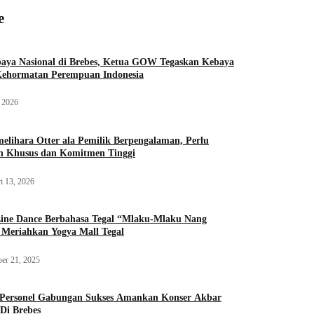
e
aya Nasional di Brebes, Ketua GOW Tegaskan Kebaya
Kehormatan Perempuan Indonesia
, 2026
elihara Otter ala Pemilik Berpengalaman, Perlu
an Khusus dan Komitmen Tinggi
i 13, 2026
ine Dance Berbahasa Tegal “Mlaku-Mlaku Nang
Meriahkan Yogya Mall Tegal
er 21, 2025
 Personel Gabungan Sukses Amankan Konser Akbar
Di Brebes