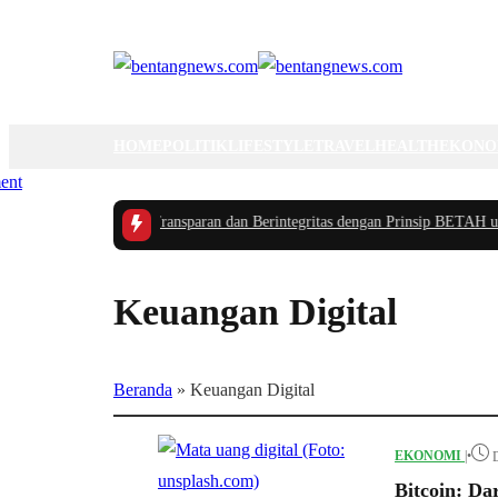
HOME
POLITIK
LIFESTYLE
TRAVEL
HEALTH
EKONO
ol 2026 Berjalan Transparan dan Berintegritas dengan Prinsip BETAH untuk M
Keuangan Digital
Beranda
»
Keuangan Digital
EKONOMI
|
•
Bitcoin: Da