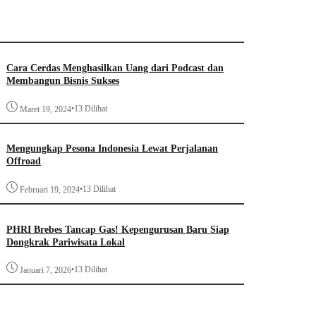
Cara Cerdas Menghasilkan Uang dari Podcast dan
Membangun Bisnis Sukses
•
13 Dilihat
Maret 19, 2024
Mengungkap Pesona Indonesia Lewat Perjalanan
Offroad
•
13 Dilihat
Februari 19, 2024
PHRI Brebes Tancap Gas! Kepengurusan Baru Siap
Dongkrak Pariwisata Lokal
•
13 Dilihat
Januari 7, 2026