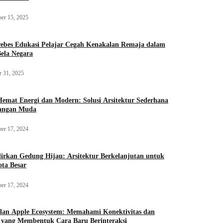
er 15, 2025
rebes Edukasi Pelajar Cegah Kenakalan Remaja dalam
ela Negara
r 31, 2025
mat Energi dan Modern: Solusi Arsitektur Sederhana
sangan Muda
er 17, 2024
rkan Gedung Hijau: Arsitektur Berkelanjutan untuk
ota Besar
er 17, 2024
lan Apple Ecosystem: Memahami Konektivitas dan
i yang Membentuk Cara Baru Berinteraksi