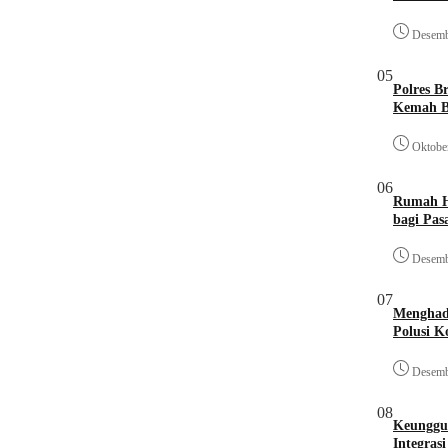
Desemb
05
Polres B
Kemah B
Oktobe
06
Rumah He
bagi Pa
Desemb
07
Menghadi
Polusi K
Desemb
08
Keunggu
Integras