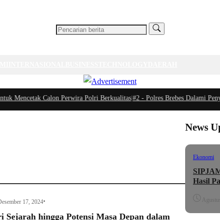
MI
INTERNASIONAL
BUSINESS
TECHNOLOGY
DAERAH
encetak Calon Perwira Polri Berkualitas
|
#2 -
Polres Brebes Dalami Penyebab 
News U
Ekonomi
SIPJAMA
Hasil P
Agustus
•
Desember 17, 2024
ri Sejarah hingga Potensi Masa Depan dalam