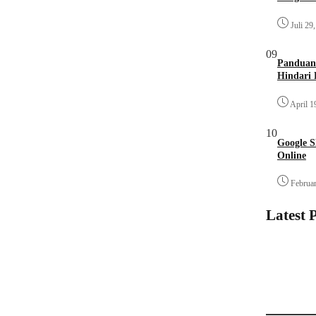
Juli 29
09
Panduan 
Hindari 
April 1
10
Google S
Online
Februar
Latest 