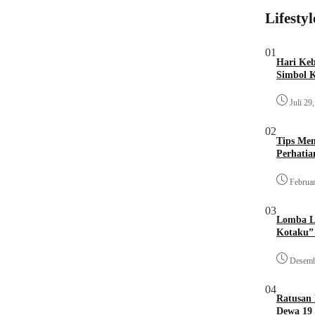
Lifestyl
01
Hari Keb
Simbol 
Juli 29
02
Tips Mem
Perhati
Februar
03
Lomba L
Kotaku” 
Desemb
04
Ratusan
Dewa 19 