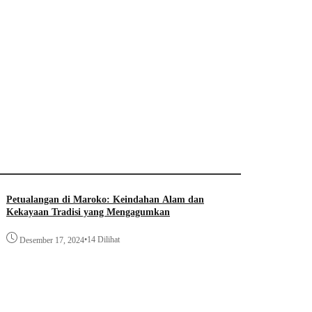
Petualangan di Maroko: Keindahan Alam dan
Kekayaan Tradisi yang Mengagumkan
•
14 Dilihat
Desember 17, 2024