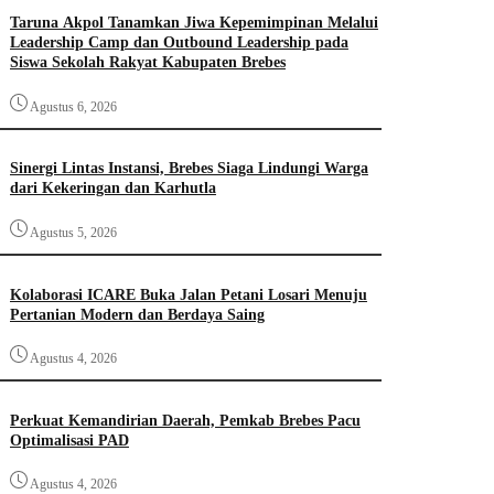
Taruna Akpol Tanamkan Jiwa Kepemimpinan Melalui
Leadership Camp dan Outbound Leadership pada
Siswa Sekolah Rakyat Kabupaten Brebes
Agustus 6, 2026
Sinergi Lintas Instansi, Brebes Siaga Lindungi Warga
dari Kekeringan dan Karhutla
Agustus 5, 2026
Kolaborasi ICARE Buka Jalan Petani Losari Menuju
Pertanian Modern dan Berdaya Saing
Agustus 4, 2026
Perkuat Kemandirian Daerah, Pemkab Brebes Pacu
Optimalisasi PAD
Agustus 4, 2026