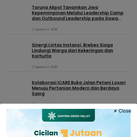
Taruna Akpol Tanamkan Jiwa
Kepemimpinan Melalui Leadership Camp
dan Outbound Leadership pada Siswa
Sekolah Rakyat Kabupaten Brebes
Agustus 6, 2026
Sinergi Lintas Instansi, Brebes Siaga
Lindungi Warga dari Kekeringan dan
Karhutla
Agustus 5, 2026
Kolaborasi ICARE Buka Jalan Petani Losari
Menuju Pertanian Modern dan Berdaya
Saing
Agustus 4, 2026
✕ Close
Perkuat Kemandirian Daerah, Pemkab
Brebes Pacu Optimalisasi PAD
Agustus 4, 2026