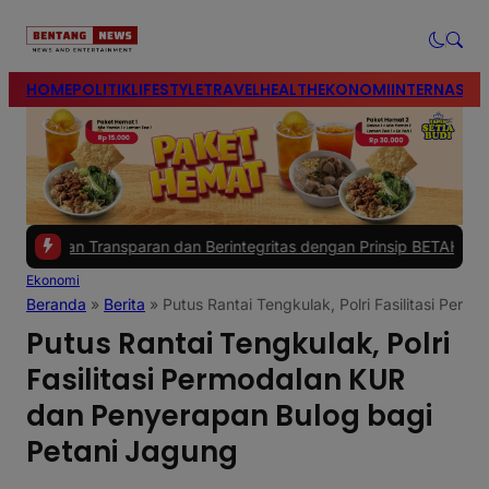
modal-check
HOME
POLITIK
LIFESTYLE
TRAVEL
HEALTH
EKONOMI
INTERNASIO
an Transparan dan Berintegritas dengan Prinsip BETAH untuk Mence
Ekonomi
Beranda
»
Berita
»
Putus Rantai Tengkulak, Polri Fasilitasi Pe
Putus Rantai Tengkulak, Polri
Fasilitasi Permodalan KUR
dan Penyerapan Bulog bagi
Petani Jagung