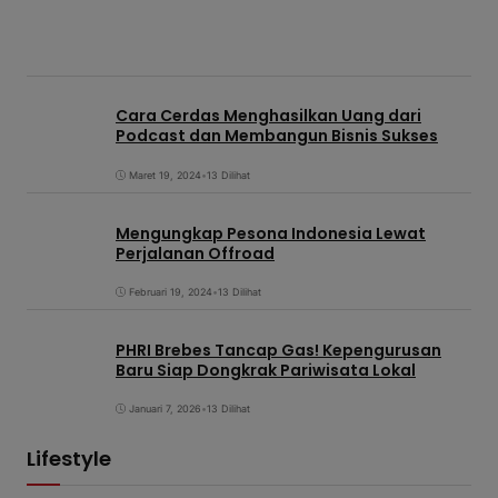
Cara Cerdas Menghasilkan Uang dari
Podcast dan Membangun Bisnis Sukses
Maret 19, 2024
•
13 Dilihat
Mengungkap Pesona Indonesia Lewat
Perjalanan Offroad
Februari 19, 2024
•
13 Dilihat
PHRI Brebes Tancap Gas! Kepengurusan
Baru Siap Dongkrak Pariwisata Lokal
Januari 7, 2026
•
13 Dilihat
Lifestyle