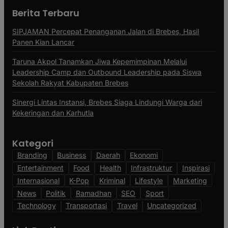
Berita Terbaru
SIPJAMAN Percepat Penanganan Jalan di Brebes, Hasil
Panen Kian Lancar
Taruna Akpol Tanamkan Jiwa Kepemimpinan Melalui
Leadership Camp dan Outbound Leadership pada Siswa
Sekolah Rakyat Kabupaten Brebes
Sinergi Lintas Instansi, Brebes Siaga Lindungi Warga dari
Kekeringan dan Karhutla
Kategori
Branding
Business
Daerah
Ekonomi
Entertainment
Food
Health
Infrastruktur
Inspirasi
Internasional
K-Pop
Kriminal
Lifestyle
Marketing
News
Politik
Ramadhan
SEO
Sport
Technology
Transportasi
Travel
Uncategorized