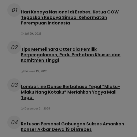
01
Hari Kebaya Nasional di Brebes, Ketua GOW
Tegaskan Kebaya Simbol Kehormatan
Perempuan Indonesia
Juli 29, 2026
02
Tips Memelihara Otter ala Pemilik
Berpengalaman, Perlu Perhatian Khusus dan
Komitmen Tinggi
Februari 13, 2026
03
Lomba Line Dance Berbahasa Tegal “Mlaku-
Mlaku Nang Kotaku” Meriahkan Yogya Mall
Tegal
Desember 21, 2025
04
Ratusan Personel Gabungan Sukses Amankan
Konser Akbar Dewa 19 Di Brebes