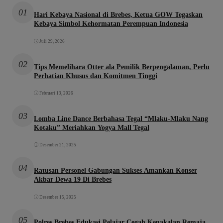
01
Hari Kebaya Nasional di Brebes, Ketua GOW Tegaskan
Kebaya Simbol Kehormatan Perempuan Indonesia
Juli 29, 2026
02
Tips Memelihara Otter ala Pemilik Berpengalaman, Perlu
Perhatian Khusus dan Komitmen Tinggi
Februari 13, 2026
03
Lomba Line Dance Berbahasa Tegal “Mlaku-Mlaku Nang
Kotaku” Meriahkan Yogya Mall Tegal
Desember 21, 2025
04
Ratusan Personel Gabungan Sukses Amankan Konser
Akbar Dewa 19 Di Brebes
Desember 15, 2025
05
Polres Brebes Edukasi Pelajar Cegah Kenakalan Remaja