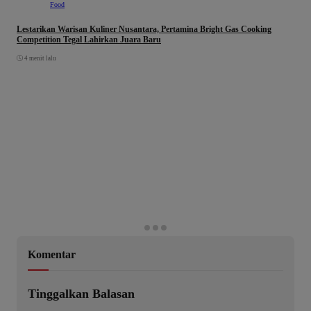
Food
Lestarikan Warisan Kuliner Nusantara, Pertamina Bright Gas Cooking
Competition Tegal Lahirkan Juara Baru
4 menit lalu
Komentar
Tinggalkan Balasan