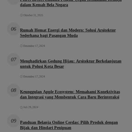
dalam Kemah Bela Negara
Oktober 31, 2025
06
Rumah Hemat Energi dan Modern: Solusi Arsitektur
Sederhana bagi Pasangan Muda
Desember 17, 2024
07
Menghadirkan Gedung Hijau: Arsitektur Berkelanjutan
untuk Polusi Kota Besar
Desember 17, 2024
08
Keunggulan Apple Ecosystem: Memahami Konektivitas
dan Integrasi yang Membentuk Cara Baru Berinteraksi
Juli 29, 2024
09
Panduan Belanja Online Cerdas: Pilih Produk dengan
Bijak dan Hindari Penipuan