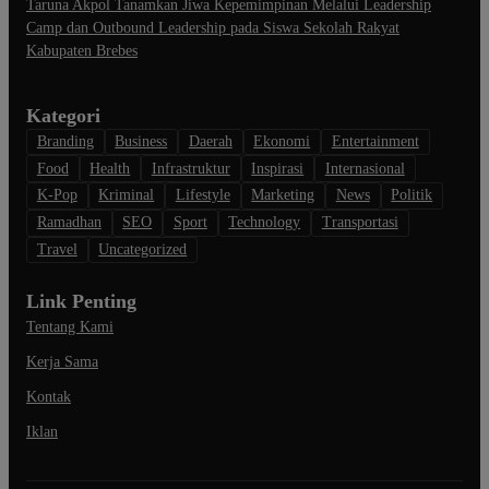
Taruna Akpol Tanamkan Jiwa Kepemimpinan Melalui Leadership
Camp dan Outbound Leadership pada Siswa Sekolah Rakyat
Kabupaten Brebes
Kategori
Branding
Business
Daerah
Ekonomi
Entertainment
Food
Health
Infrastruktur
Inspirasi
Internasional
K-Pop
Kriminal
Lifestyle
Marketing
News
Politik
Ramadhan
SEO
Sport
Technology
Transportasi
Travel
Uncategorized
Link Penting
Tentang Kami
Kerja Sama
Kontak
Iklan