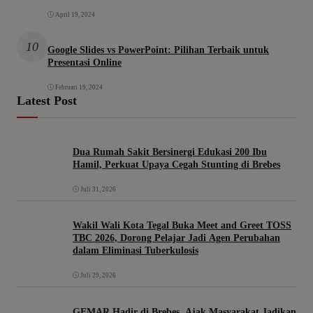
April 19, 2024
10
Google Slides vs PowerPoint: Pilihan Terbaik untuk
Presentasi Online
Februari 19, 2024
Latest Post
Dua Rumah Sakit Bersinergi Edukasi 200 Ibu
Hamil, Perkuat Upaya Cegah Stunting di Brebes
Juli 31, 2026
Wakil Wali Kota Tegal Buka Meet and Greet TOSS
TBC 2026, Dorong Pelajar Jadi Agen Perubahan
dalam Eliminasi Tuberkulosis
Juli 29, 2026
GEMAR Hadir di Brebes, Ajak Masyarakat Jadikan