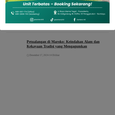
Petualangan di Maroko: Keindahan Alam dan
Kekayaan Tradisi yang Mengagumkan
Desember 17, 2024
•
14 Dilihat