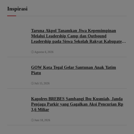
Inspirasi
Taruna Akpol Tanamkan Jiwa Kepemimpinan
Melalui Leadership Camp dan Outbound
Leadership pada Siswa Sekolah Rakyat Kabupaten
Brebes
Agustus 6, 2026
GOW Kota Tegal Gelar Santunan Anak Yatim
Piatu
Juli 15, 2026
Kapolres BREBES Sambangi Ibu Kusmiah, Janda
Penjaga Parkir yang Gagalkan Aksi Pencurian Rp
3,6 Miliar
Juni 18, 2026