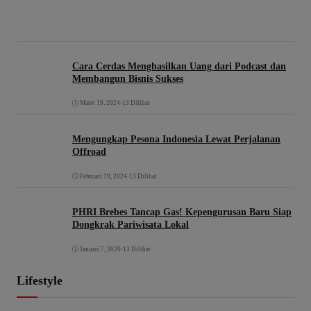
Cara Cerdas Menghasilkan Uang dari Podcast dan
Membangun Bisnis Sukses
Maret 19, 2024
•
13 Dilihat
Mengungkap Pesona Indonesia Lewat Perjalanan
Offroad
Februari 19, 2024
•
13 Dilihat
PHRI Brebes Tancap Gas! Kepengurusan Baru Siap
Dongkrak Pariwisata Lokal
Januari 7, 2026
•
13 Dilihat
Lifestyle