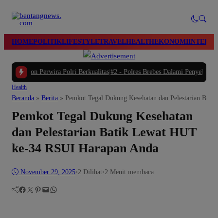
modal-check
HOME
POLITIK
LIFESTYLE
TRAVEL
HEALTH
EKONOMI
INTERN
erwira Polri Berkualitas
|
#2 -
Polres Brebes Dalami Penyebab Kematian Azka R
Health
Beranda
»
Berita
»
Pemkot Tegal Dukung Kesehatan dan Pelestarian Bat
Pemkot Tegal Dukung Kesehatan
dan Pelestarian Batik Lewat HUT
ke-34 RSUI Harapan Anda
November 29, 2025
•
2
Dilihat
•
2 Menit membaca
Facebook
Twitter
Pinterest
Mail
WhatsApp