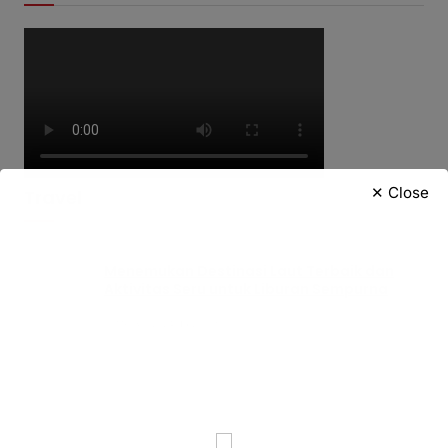
✕ Close
Travel
Menemukan Destinasi Laut Terbaik dan
Aktivitas Seru untuk Liburan Sempurna
Mei 30, 2024
•
16 Dilihat