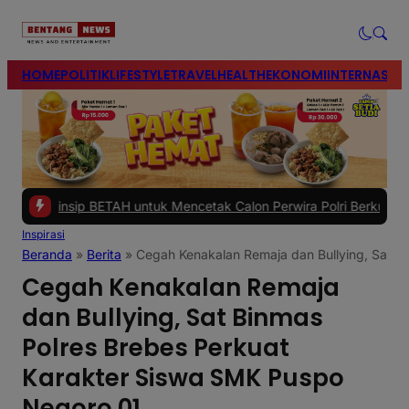
modal-check
HOME
POLITIK
LIFESTYLE
TRAVEL
HEALTH
EKONOMI
INTERNASIO
sip BETAH untuk Mencetak Calon Perwira Polri Berkualitas
|
#2 -
Polr
Inspirasi
Beranda
»
Berita
»
Cegah Kenakalan Remaja dan Bullying, Sat B
Cegah Kenakalan Remaja
dan Bullying, Sat Binmas
Polres Brebes Perkuat
Karakter Siswa SMK Puspo
Negoro 01