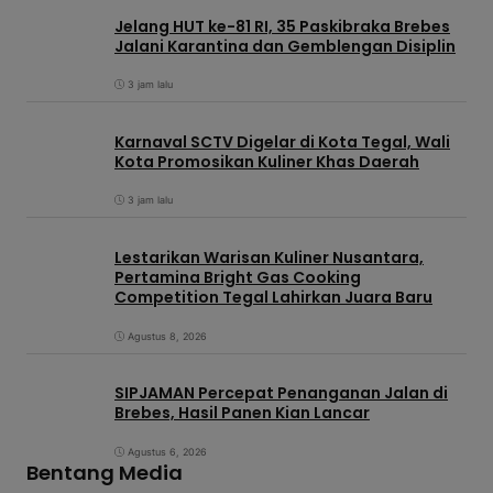
Jelang HUT ke-81 RI, 35 Paskibraka Brebes
Jalani Karantina dan Gemblengan Disiplin
3 jam lalu
Karnaval SCTV Digelar di Kota Tegal, Wali
Kota Promosikan Kuliner Khas Daerah
3 jam lalu
Lestarikan Warisan Kuliner Nusantara,
Pertamina Bright Gas Cooking
Competition Tegal Lahirkan Juara Baru
Agustus 8, 2026
SIPJAMAN Percepat Penanganan Jalan di
Brebes, Hasil Panen Kian Lancar
Agustus 6, 2026
Bentang Media