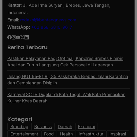
Kantor:
Jl. Ade Irma Suryani, Brebes, Jawa Tengah,
Indonesia.
Email:
redaksi@bentangnews.com
WhatsApp:
+62 858-6810-9617
Berita Terbaru
Pastikan Pelayanan Pagi Optimal, Kapolres Brebes Pimpin
Apel dan Turun Langsung Cek Personel di Lapangan
Jelang HUT ke-81 RI, 35 Paskibraka Brebes Jalani Karantina
dan Gemblengan Disiplin
Karnaval SCTV Digelar di Kota Tegal, Wali Kota Promosikan
Kuliner Khas Daerah
Kategori
Branding
Business
Daerah
Ekonomi
Entertainment
Food
Health
Infrastruktur
Inspirasi