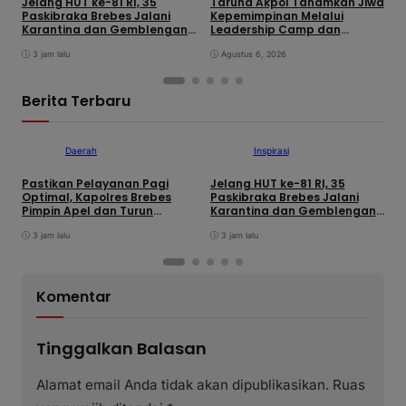
Jelang HUT ke-81 RI, 35
Taruna Akpol Tanamkan Jiwa
G
Paskibraka Brebes Jalani
Kepemimpinan Melalui
S
Karantina dan Gemblengan
Leadership Camp dan
Disiplin
Outbound Leadership pada
3 jam lalu
Siswa Sekolah Rakyat
Agustus 6, 2026
Kabupaten Brebes
Berita Terbaru
Daerah
Inspirasi
Pastikan Pelayanan Pagi
Jelang HUT ke-81 RI, 35
K
Optimal, Kapolres Brebes
Paskibraka Brebes Jalani
K
Pimpin Apel dan Turun
Karantina dan Gemblengan
P
Langsung Cek Personel di
Disiplin
D
Lapangan
3 jam lalu
3 jam lalu
Komentar
Tinggalkan Balasan
Alamat email Anda tidak akan dipublikasikan.
Ruas