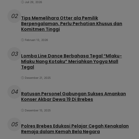
Juli 29, 2026
02
Tips Memelihara Otter ala Pemilik
Berpengalaman, Perlu Perhatian Khusus dan
Komitmen Tinggi
Februari 13, 2026
03
Lomba Line Dance Berbahasa Tegal “Mlaku-
Mlaku Nang Kotaku” Meriahkan Yogya Mall
Tegal
Desember 21, 2025
04
Ratusan Personel Gabungan Sukses Amankan
Konser Akbar Dewa 19 Di Brebes
Desember 15, 2025
05
Polres Brebes Edukasi Pelajar Cegah Kenakalan
Remaja dalam Kemah Bela Negara