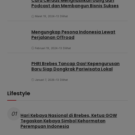
Cara Cerdas Menghasilkan Uang dari
Podcast dan Membangun Bisnis Sukses
Maret 19, 2024
•
13 Dilihat
Mengungkap Pesona Indonesia Lewat
Perjalanan Offroad
Februari 19, 2024
•
13 Dilihat
PHRI Brebes Tancap Gas! Kepengurusan
Baru Siap Dongkrak Pariwisata Lokal
Januari 7, 2026
•
13 Dilihat
Lifestyle
01
Hari Kebaya Nasional di Brebes, Ketua GOW
Tegaskan Kebaya Simbol Kehormatan
Perempuan Indonesia