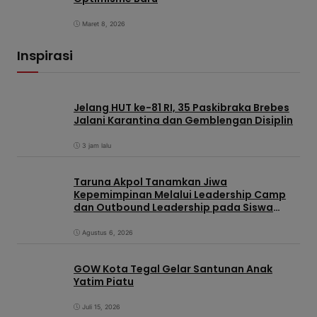
Maret 8, 2026
Inspirasi
Jelang HUT ke-81 RI, 35 Paskibraka Brebes
Jalani Karantina dan Gemblengan Disiplin
3 jam lalu
Taruna Akpol Tanamkan Jiwa
Kepemimpinan Melalui Leadership Camp
dan Outbound Leadership pada Siswa
Sekolah Rakyat Kabupaten Brebes
Agustus 6, 2026
GOW Kota Tegal Gelar Santunan Anak
Yatim Piatu
Juli 15, 2026