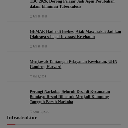
TBC 2026, Dorong Pelajar Jadi Agen Perubahan
dalam Eliminasi Tuberkulosis
Juli 29, 2026
GEMAR Hadir di Brebes, Ajak Masyarakat Jadikan
Olahraga sebagai Investasi Kesehatan
Juli 19, 2026
Menjawab Tantangan Pelayanan Kesehatan, UHN
Gandeng Harvard
Mei 8, 2026
Perangi Narkoba, Seluruh Desa di Kecamatan
Bumiayu Resmi Dibentuk Menjadi Kampung
Tangguh Bersih Narkoba
April 16, 2026
Infrastruktur