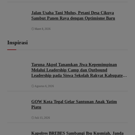
Jalan Usaha Tani Mulus, Petani Desa Cikuya
Sambut Panen Raya dengan Optimisme Baru
Maret 8, 2026
Inspirasi
Taruna Akpol Tanamkan Jiwa Kepemimpinan
Melalui Leadership Camp dan Outbound
Leadership pada Siswa Sekolah Rakyat Kabupaten
Brebes
Agustus 6, 2026
GOW Kota Tegal Gelar Santunan Anak Yatim
Piatu
Juli 15, 2026
Kapolres BREBES Sambangi Ibu Kusmiah, Janda