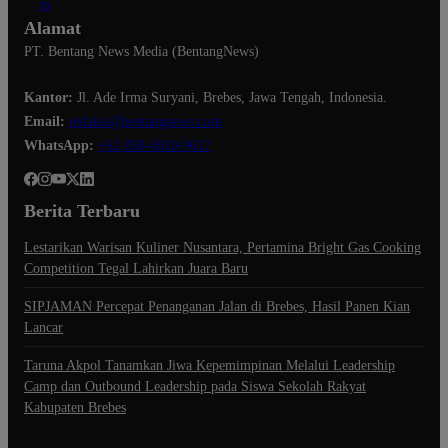
Alamat
PT. Bentang News Media (BentangNews)
Kantor:
Jl. Ade Irma Suryani, Brebes, Jawa Tengah, Indonesia.
Email:
redaksi@bentangnews.com
WhatsApp:
+62 858-6810-9617
Berita Terbaru
Lestarikan Warisan Kuliner Nusantara, Pertamina Bright Gas Cooking
Competition Tegal Lahirkan Juara Baru
SIPJAMAN Percepat Penanganan Jalan di Brebes, Hasil Panen Kian
Lancar
Taruna Akpol Tanamkan Jiwa Kepemimpinan Melalui Leadership
Camp dan Outbound Leadership pada Siswa Sekolah Rakyat
Kabupaten Brebes