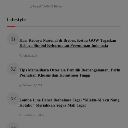
Januari 7, 2026
•
13 Dilihat
Lifestyle
01
Hari Kebaya Nasional di Brebes, Ketua GOW Tegaskan
Kebaya Simbol Kehormatan Perempuan Indonesia
Juli 29, 2026
02
Tips Memelihara Otter ala Pemilik Berpengalaman, Perlu
Perhatian Khusus dan Komitmen Tinggi
Februari 13, 2026
03
Lomba Line Dance Berbahasa Tegal “Mlaku-Mlaku Nang
Kotaku” Meriahkan Yogya Mall Tegal
Desember 21, 2025