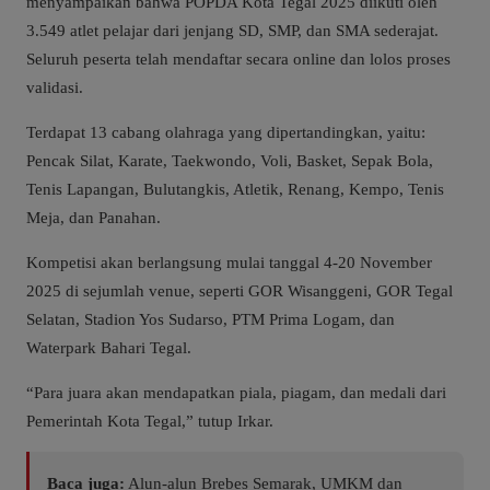
menyampaikan bahwa POPDA Kota Tegal 2025 diikuti oleh
3.549 atlet pelajar dari jenjang SD, SMP, dan SMA sederajat.
Seluruh peserta telah mendaftar secara online dan lolos proses
validasi.
Terdapat 13 cabang olahraga yang dipertandingkan, yaitu:
Pencak Silat, Karate, Taekwondo, Voli, Basket, Sepak Bola,
Tenis Lapangan, Bulutangkis, Atletik, Renang, Kempo, Tenis
Meja, dan Panahan.
Kompetisi akan berlangsung mulai tanggal 4-20 November
2025 di sejumlah venue, seperti GOR Wisanggeni, GOR Tegal
Selatan, Stadion Yos Sudarso, PTM Prima Logam, dan
Waterpark Bahari Tegal.
“Para juara akan mendapatkan piala, piagam, dan medali dari
Pemerintah Kota Tegal,” tutup Irkar.
Baca juga:
Alun-alun Brebes Semarak, UMKM dan