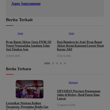
Agus Supramono
Berita Terkait
Sport
Sport
Ryan Banni Akbar, Guru PJOK SD
Dari Bumiayu ke Asia! Ryan Banni
P
Negeri Negaradaha Sandang Gelar
Akbar Resmi Kantongi Lisensi Wasit
D
Juri Tingkat Asia
Karate AKF
P
Juli 9, 2026
Juli 9, 2026
Berita Terbaru
Ekonomi
SIPJAMAN Percepat Penanganan
T
Food
Jalan di Brebes, Hasil Panen Kian
K
Lancar
C
p
Lestarikan Warisan Kuliner
Agustus 6, 2026
K
Nusantara, Pertamina Bright Gas