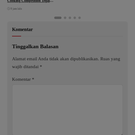
Cooking Competition Tegal
Lahirkan Juara Baru
9 jam lalu
Komentar
Tinggalkan Balasan
Alamat email Anda tidak akan dipublikasikan.
Ruas yang
wajib ditandai
*
Komentar
*