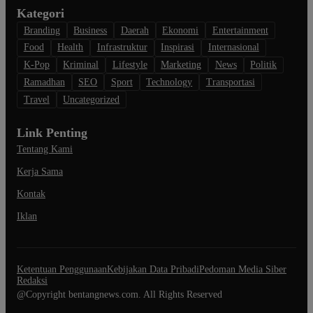
Kategori
Branding
Business
Daerah
Ekonomi
Entertainment
Food
Health
Infrastruktur
Inspirasi
Internasional
K-Pop
Kriminal
Lifestyle
Marketing
News
Politik
Ramadhan
SEO
Sport
Technology
Transportasi
Travel
Uncategorized
Link Penting
Tentang Kami
Kerja Sama
Kontak
Iklan
Ketentuan Penggunaan
Kebijakan Data Pribadi
Pedoman Media Siber
Redaksi
@Copyright bentangnews.com. All Rights Reserved