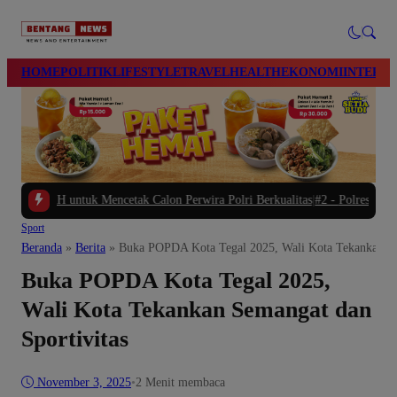
modal-check
HOME
POLITIK
LIFESTYLE
TRAVEL
HEALTH
EKONOMI
INTERN
untuk Mencetak Calon Perwira Polri Berkualitas
|
#2 -
Polres Brebes Dalami Pe
Sport
Beranda
»
Berita
»
Buka POPDA Kota Tegal 2025, Wali Kota Tekankan Se
Buka POPDA Kota Tegal 2025,
Wali Kota Tekankan Semangat dan
Sportivitas
November 3, 2025
•
2 Menit membaca