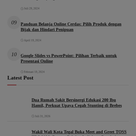
Juli 29, 2024
09
Panduan Belanja Online Cerdas: Pilih Produk dengan
Bijak dan Hindari Penipuan
April 19, 2024
10
Google Slides vs PowerPoint: Pilihan Terbaik untuk
Presentasi Online
Februari 19, 2024
Latest Post
Dua Rumah Sakit Bersinergi Edukasi 200 Ibu
Hamil, Perkuat Upaya Cegah Stunting di Brebes
Juli 31, 2026
Wakil Wali Kota Tegal Buka Meet and Greet TOSS