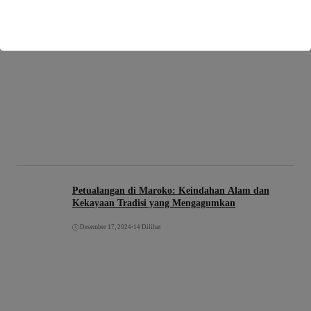
Petualangan di Maroko: Keindahan Alam dan
Kekayaan Tradisi yang Mengagumkan
Desember 17, 2024
•
14 Dilihat