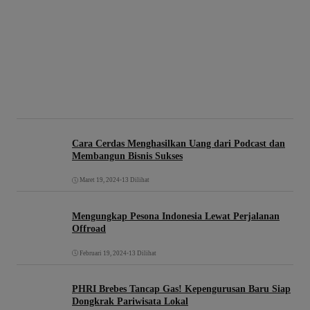
Cara Cerdas Menghasilkan Uang dari Podcast dan
Membangun Bisnis Sukses
Maret 19, 2024
•
13 Dilihat
Mengungkap Pesona Indonesia Lewat Perjalanan
Offroad
Februari 19, 2024
•
13 Dilihat
PHRI Brebes Tancap Gas! Kepengurusan Baru Siap
Dongkrak Pariwisata Lokal