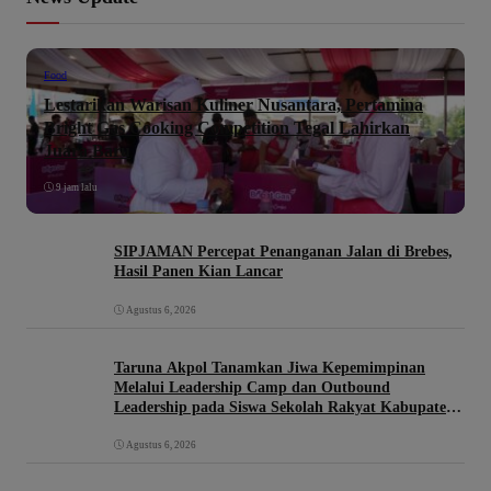
Food
Lestarikan Warisan Kuliner Nusantara, Pertamina
Bright Gas Cooking Competition Tegal Lahirkan
Juara Baru
9 jam lalu
SIPJAMAN Percepat Penanganan Jalan di Brebes,
Hasil Panen Kian Lancar
Agustus 6, 2026
Taruna Akpol Tanamkan Jiwa Kepemimpinan
Melalui Leadership Camp dan Outbound
Leadership pada Siswa Sekolah Rakyat Kabupaten
Brebes
Agustus 6, 2026