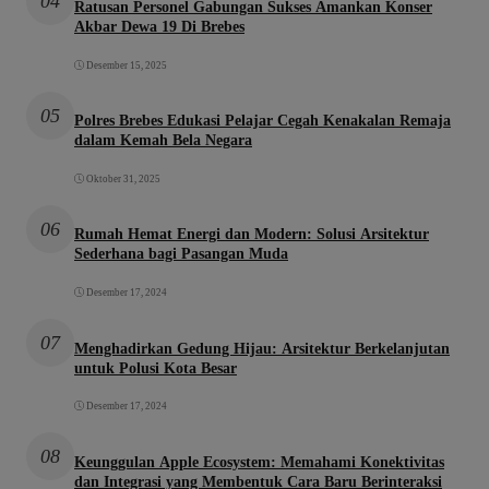
04
Ratusan Personel Gabungan Sukses Amankan Konser
Akbar Dewa 19 Di Brebes
Desember 15, 2025
05
Polres Brebes Edukasi Pelajar Cegah Kenakalan Remaja
dalam Kemah Bela Negara
Oktober 31, 2025
06
Rumah Hemat Energi dan Modern: Solusi Arsitektur
Sederhana bagi Pasangan Muda
Desember 17, 2024
07
Menghadirkan Gedung Hijau: Arsitektur Berkelanjutan
untuk Polusi Kota Besar
Desember 17, 2024
08
Keunggulan Apple Ecosystem: Memahami Konektivitas
dan Integrasi yang Membentuk Cara Baru Berinteraksi