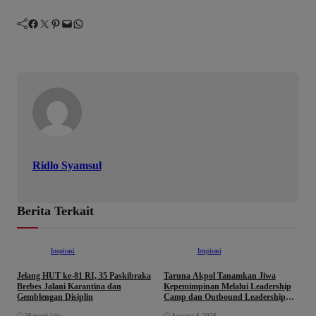
Facebook
Twitter
Pinterest
Mail
WhatsApp
Ridlo Syamsul
Berita Terkait
Inspirasi
Inspirasi
Jelang HUT ke-81 RI, 35 Paskibraka
Taruna Akpol Tanamkan Jiwa
G
Brebes Jalani Karantina dan
Kepemimpinan Melalui Leadership
A
Gemblengan Disiplin
Camp dan Outbound Leadership
pada Siswa Sekolah Rakyat
26 menit lalu
Agustus 6, 2026