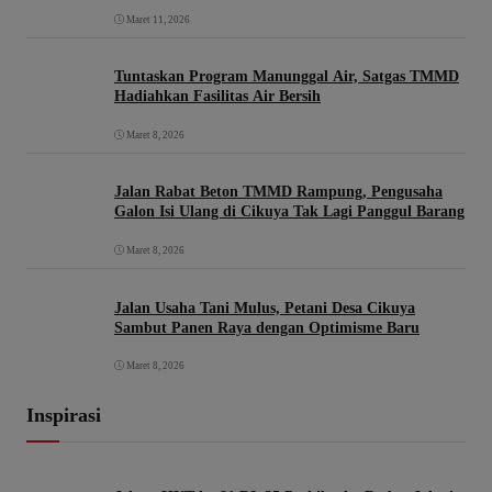
Maret 11, 2026
Tuntaskan Program Manunggal Air, Satgas TMMD
Hadiahkan Fasilitas Air Bersih
Maret 8, 2026
Jalan Rabat Beton TMMD Rampung, Pengusaha
Galon Isi Ulang di Cikuya Tak Lagi Panggul Barang
Maret 8, 2026
Jalan Usaha Tani Mulus, Petani Desa Cikuya
Sambut Panen Raya dengan Optimisme Baru
Maret 8, 2026
Inspirasi