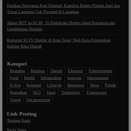
Pastikan Pelayanan Pagi Optimal, Kapolres Brebes Pimpin Apel dan
Turun Langsung Cek Personel di Lapangan
Jelang HUT ke-81 RI, 35 Paskibraka Brebes Jalani Karantina dan
Gemblengan Disiplin
Karnaval SCTV Digelar di Kota Tegal, Wali Kota Promosikan
Kuliner Khas Daerah
Kategori
Branding
Business
Daerah
Ekonomi
Entertainment
Food
Health
Infrastruktur
Inspirasi
Internasional
K-Pop
Kriminal
Lifestyle
Marketing
News
Politik
Ramadhan
SEO
Sport
Technology
Transportasi
Travel
Uncategorized
Link Penting
Tentang Kami
Kerja Sama