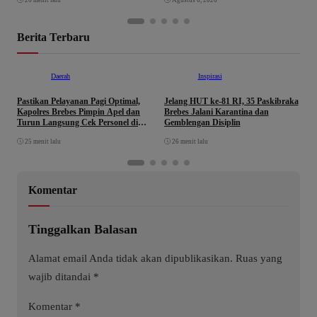
Kabupaten Brebes
Berita Terbaru
Daerah
Inspirasi
Pastikan Pelayanan Pagi Optimal,
Jelang HUT ke-81 RI, 35 Paskibraka
K
Kapolres Brebes Pimpin Apel dan
Brebes Jalani Karantina dan
T
Turun Langsung Cek Personel di
Gemblengan Disiplin
K
Lapangan
25 menit lalu
26 menit lalu
Komentar
Tinggalkan Balasan
Alamat email Anda tidak akan dipublikasikan.
Ruas yang
wajib ditandai
*
Komentar
*