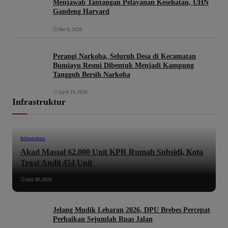
Menjawab Tantangan Pelayanan Kesehatan, UHN
Gandeng Harvard
Mei 8, 2026
Perangi Narkoba, Seluruh Desa di Kecamatan
Bumiayu Resmi Dibentuk Menjadi Kampung
Tangguh Bersih Narkoba
April 16, 2026
Infrastruktur
Infrastruktur
Akad Massal 62.000 Unit KPR Rumah Subsidi, Kota
Tegal Andil 454 Unit
Juli 30, 2026
Jelang Mudik Lebaran 2026, DPU Brebes Percepat
Perbaikan Sejumlah Ruas Jalan