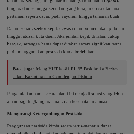
tanaman. Serangga ini gemar memangsa kutu daun (
aphid
),
tungau, dan serangga kecil lain yang kerap merusak tanaman
pertanian seperti cabai, padi, sayuran, hingga tanaman buah.
Dalam sehari, seekor kepik dewasa mampu memakan puluhan
hingga ratusan kutu daun. Jika jumlah kepik di lahan cukup
banyak, serangan hama dapat ditekan secara signifikan tanpa
perlu menggunakan pestisida kimia berlebihan.
Baca juga:
Jelang HUT ke-81 RI, 35 Paskibraka Brebes
Jalani Karantina dan Gemblengan Disiplin
Pengendalian hama secara alami ini menjadi solusi yang lebih
aman bagi lingkungan, tanah, dan kesehatan manusia.
Mengurangi Ketergantungan Pestisida
Penggunaan pestisida kimia secara terus-menerus dapat
menimbulkan berbagai dampak negatif, mulai dari pencemaran