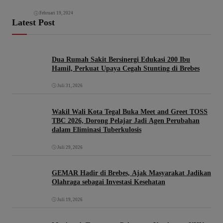
Februari 19, 2024
Latest Post
Dua Rumah Sakit Bersinergi Edukasi 200 Ibu
Hamil, Perkuat Upaya Cegah Stunting di Brebes
Juli 31, 2026
Wakil Wali Kota Tegal Buka Meet and Greet TOSS
TBC 2026, Dorong Pelajar Jadi Agen Perubahan
dalam Eliminasi Tuberkulosis
Juli 29, 2026
GEMAR Hadir di Brebes, Ajak Masyarakat Jadikan
Olahraga sebagai Investasi Kesehatan
Juli 19, 2026