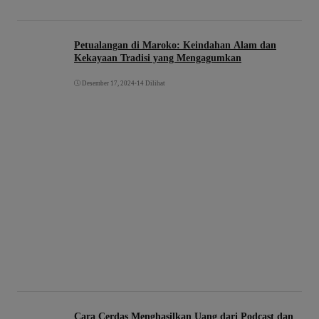
Petualangan di Maroko: Keindahan Alam dan
Kekayaan Tradisi yang Mengagumkan
Desember 17, 2024
•
14 Dilihat
Cara Cerdas Menghasilkan Uang dari Podcast dan