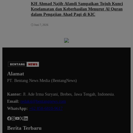
KH Ahmad Najib Afandi Sampaikan Tujuh Kunci
Keselamatan dan Keberhasilan Menurut Al Quran
dalam Pengajian Ahad Pagi di KIC
Juni 7, 2026
Alamat
PT. Bentang News Media (BentangNews)
Kantor:
Jl. Ade Irma Suryani, Brebes, Jawa Tengah, Indonesia.
Email:
redaksi@bentangnews.com
WhatsApp:
+62 858-6810-9617
Berita Terbaru