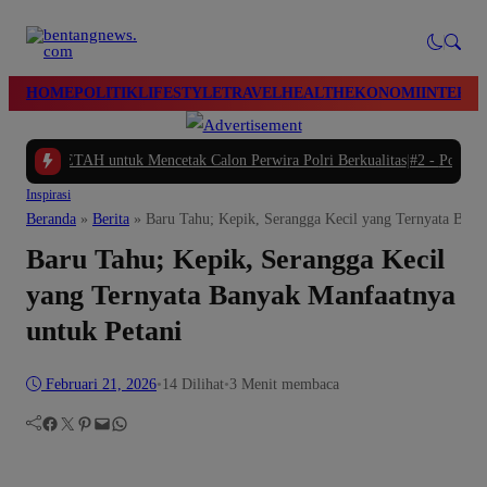
modal-check
HOME
POLITIK
LIFESTYLE
TRAVEL
HEALTH
EKONOMI
INTERN
ETAH untuk Mencetak Calon Perwira Polri Berkualitas
|
#2 -
Polres Brebes Dala
Inspirasi
Beranda
»
Berita
»
Baru Tahu; Kepik, Serangga Kecil yang Ternyata Bany
Baru Tahu; Kepik, Serangga Kecil
yang Ternyata Banyak Manfaatnya
untuk Petani
Februari 21, 2026
•
14
Dilihat
•
3 Menit membaca
Facebook
Twitter
Pinterest
Mail
WhatsApp