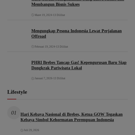
Membangun Bisnis Sukses
Maret 19, 2024
•
13 Dilihat
Mengungkap Pesona Indonesia Lewat Perjalanan
Offroad
Februari 19, 2024
•
13 Dilihat
PHRI Brebes Tancap Gas! Kepengurusan Baru Siap
Dongkrak Pariwisata Lokal
Januari 7, 2026
•
13 Dilihat
Lifestyle
01
Hari Kebaya Nasional di Brebes, Ketua GOW Tegaskan
Kebaya Simbol Kehormatan Perempuan Indonesia
Juli 29, 2026