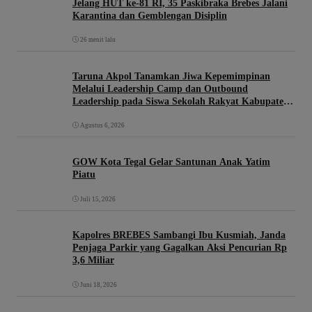
Jelang HUT ke-81 RI, 35 Paskibraka Brebes Jalani
Karantina dan Gemblengan Disiplin
26 menit lalu
Taruna Akpol Tanamkan Jiwa Kepemimpinan
Melalui Leadership Camp dan Outbound
Leadership pada Siswa Sekolah Rakyat Kabupaten
Brebes
Agustus 6, 2026
GOW Kota Tegal Gelar Santunan Anak Yatim
Piatu
Juli 15, 2026
Kapolres BREBES Sambangi Ibu Kusmiah, Janda
Penjaga Parkir yang Gagalkan Aksi Pencurian Rp
3,6 Miliar
Juni 18, 2026