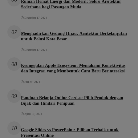
Rumah Hemat Energi dan Modern: Solusi Arsitektur
Sederhana bagi Pasangan Muda
Desember 17, 2024
07
Menghadirkan Gedung Hijau: Arsitektur Berkelanjutan
untuk Polusi Kota Besar
Desember 17, 2024
08
Keunggulan Apple Ecosystem: Memahami Konektivitas
dan Integrasi yang Membentuk Cara Baru Berinteraksi
Juli 29, 2024
09
Panduan Belanja Online Cerdas: Pilih Produk dengan
Bijak dan Hindari Penipuan
April 19, 2024
10
Google Slides vs PowerPoint: Pilihan Terbaik untuk
Presentasi Online