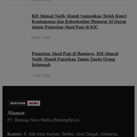
Juni 18, 2026
KH Ahmad Najib Afandi Sampaikan Tujuh Kunci
Keselamatan dan Keberhasilan Menurut Al Quran
dalam Pengajian Ahad Pagi di KIC
Juni 7, 2026
Pengajian Ahad Pagi di Bumiayu, KH Ahmad
Najib Afandi Paparkan Tanda-Tanda Orang
Istiqomah
Juni 7, 2026
Alamat
PT. Bentang News Media (BentangNews)
Kantor:
Jl. Ade Irma Suryani, Brebes, Jawa Tengah, Indonesia.