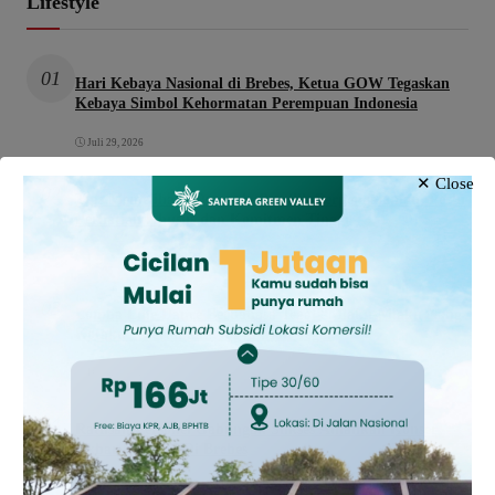
Lifestyle
01
Hari Kebaya Nasional di Brebes, Ketua GOW Tegaskan
Kebaya Simbol Kehormatan Perempuan Indonesia
Juli 29, 2026
✕ Close
02
Tips Memelihara Otter ala Pemilik Berpengalaman, Perlu
Perhatian Khusus dan Komitmen Tinggi
Februari 13, 2026
03
Lomba Line Dance Berbahasa Tegal “Mlaku-Mlaku Nang
Kotaku” Meriahkan Yogya Mall Tegal
Desember 21, 2025
04
Ratusan Personel Gabungan Sukses Amankan Konser
Akbar Dewa 19 Di Brebes
Desember 15, 2025