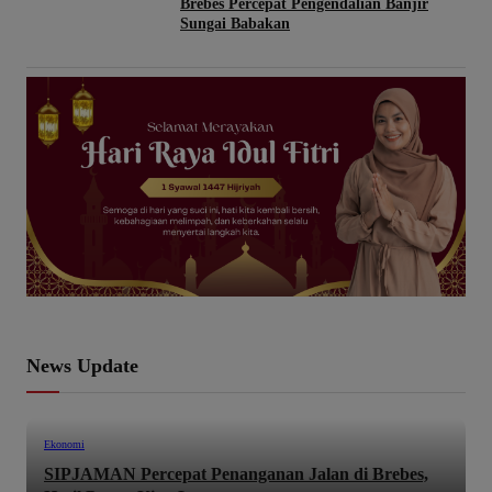
Brebes Percepat Pengendalian Banjir
Sungai Babakan
News Update
Ekonomi
SIPJAMAN Percepat Penanganan Jalan di Brebes,