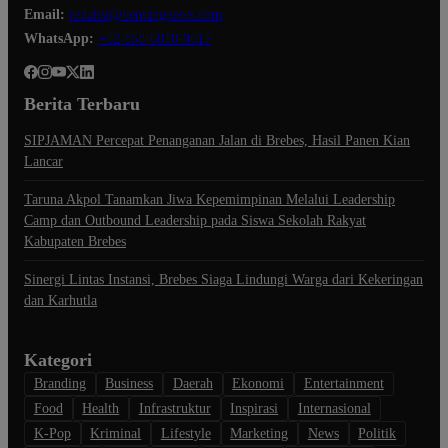
Email:
redaksi@bentangnews.com
WhatsApp:
+62 858-6810-9617
Berita Terbaru
SIPJAMAN Percepat Penanganan Jalan di Brebes, Hasil Panen Kian
Lancar
Taruna Akpol Tanamkan Jiwa Kepemimpinan Melalui Leadership
Camp dan Outbound Leadership pada Siswa Sekolah Rakyat
Kabupaten Brebes
Sinergi Lintas Instansi, Brebes Siaga Lindungi Warga dari Kekeringan
dan Karhutla
Kategori
Branding
Business
Daerah
Ekonomi
Entertainment
Food
Health
Infrastruktur
Inspirasi
Internasional
K-Pop
Kriminal
Lifestyle
Marketing
News
Politik