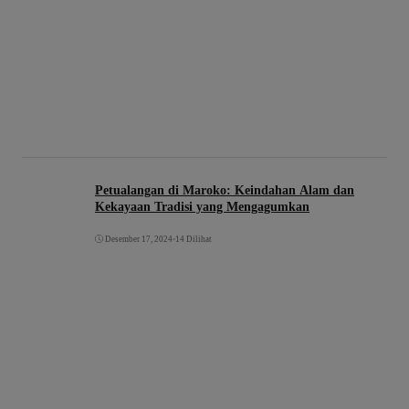
Petualangan di Maroko: Keindahan Alam dan
Kekayaan Tradisi yang Mengagumkan
Desember 17, 2024
•
14 Dilihat