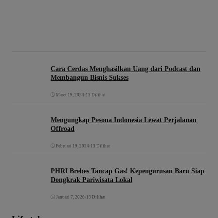
Cara Cerdas Menghasilkan Uang dari Podcast dan
Membangun Bisnis Sukses
Maret 19, 2024
•
13 Dilihat
Mengungkap Pesona Indonesia Lewat Perjalanan
Offroad
Februari 19, 2024
•
13 Dilihat
PHRI Brebes Tancap Gas! Kepengurusan Baru Siap
Dongkrak Pariwisata Lokal
Januari 7, 2026
•
13 Dilihat