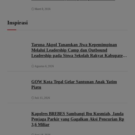
Maret 8, 2026
Inspirasi
Taruna Akpol Tanamkan Jiwa Kepemimpinan
Melalui Leadership Camp dan Outbound
Leadership pada Siswa Sekolah Rakyat Kabupaten
Brebes
Agustus 6, 2026
GOW Kota Tegal Gelar Santunan Anak Yatim
Piatu
Juli 15, 2026
Kapolres BREBES Sambangi Ibu Kusmiah, Janda
Penjaga Parkir yang Gagalkan Aksi Pencurian Rp
3,6 Miliar