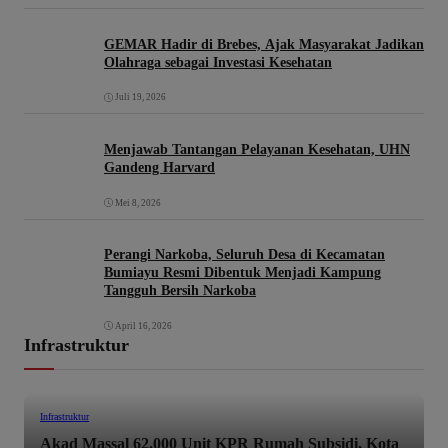
GEMAR Hadir di Brebes, Ajak Masyarakat Jadikan
Olahraga sebagai Investasi Kesehatan
Juli 19, 2026
Menjawab Tantangan Pelayanan Kesehatan, UHN
Gandeng Harvard
Mei 8, 2026
Perangi Narkoba, Seluruh Desa di Kecamatan
Bumiayu Resmi Dibentuk Menjadi Kampung
Tangguh Bersih Narkoba
April 16, 2026
Infrastruktur
Infrastruktur
Akad Massal 62.000 Unit KPR Rumah Subsidi, Kota