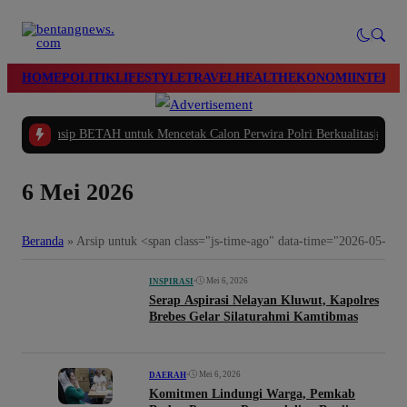
modal-check
HOME
POLITIK
LIFESTYLE
TRAVEL
HEALTH
EKONOMI
INTERN
 Prinsip BETAH untuk Mencetak Calon Perwira Polri Berkualitas
|
#2 -
Polres B
6 Mei 2026
Beranda
»
Arsip untuk <span class="js-time-ago" data-time="2026-05-0
•
Mei 6, 2026
INSPIRASI
Serap Aspirasi Nelayan Kluwut, Kapolres
Brebes Gelar Silaturahmi Kamtibmas
•
Mei 6, 2026
DAERAH
Komitmen Lindungi Warga, Pemkab