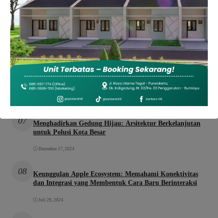
05
Polres Brebes Edukasi Pelajar Cegah Kenakalan Remaja
dalam Kemah Bela Negara
Oktober 31, 2025
06
Rumah Hemat Energi dan Modern: Solusi Arsitektur
Sederhana bagi Pasangan Muda
Desember 17, 2024
07
Menghadirkan Gedung Hijau: Arsitektur Berkelanjutan
untuk Polusi Kota Besar
Desember 17, 2024
08
Keunggulan Apple Ecosystem: Memahami Konektivitas
dan Integrasi yang Membentuk Cara Baru Berinteraksi
Juli 29, 2024