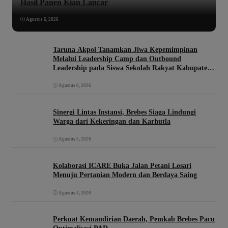
Hasil Panen Kian Lancar
Agustus 6, 2026
Taruna Akpol Tanamkan Jiwa Kepemimpinan
Melalui Leadership Camp dan Outbound
Leadership pada Siswa Sekolah Rakyat Kabupaten
Brebes
Agustus 6, 2026
Sinergi Lintas Instansi, Brebes Siaga Lindungi
Warga dari Kekeringan dan Karhutla
Agustus 5, 2026
Kolaborasi ICARE Buka Jalan Petani Losari
Menuju Pertanian Modern dan Berdaya Saing
Agustus 4, 2026
Perkuat Kemandirian Daerah, Pemkab Brebes Pacu