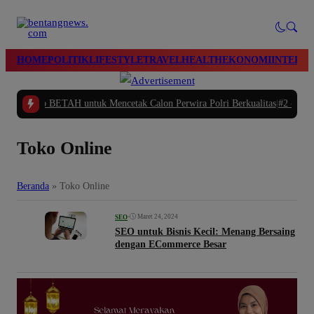
modal-check
HOME
POLITIK
LIFESTYLE
TRAVEL
HEALTH
EKONOMI
INTERN
insip BETAH untuk Mencetak Calon Perwira Polri Berkualitas
|
#2 -
Polres Breb
Toko Online
Beranda
»
Toko Online
•
Maret 24, 2024
SEO
SEO untuk Bisnis Kecil: Menang Bersaing
dengan ECommerce Besar