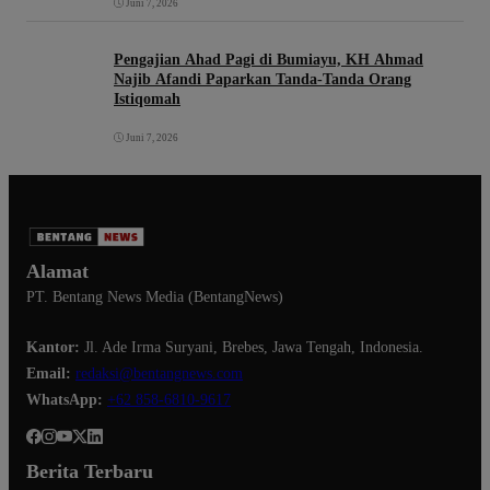
Juni 7, 2026
Pengajian Ahad Pagi di Bumiayu, KH Ahmad
Najib Afandi Paparkan Tanda-Tanda Orang
Istiqomah
Juni 7, 2026
Alamat
PT. Bentang News Media (BentangNews)
Kantor:
Jl. Ade Irma Suryani, Brebes, Jawa Tengah, Indonesia.
Email:
redaksi@bentangnews.com
WhatsApp:
+62 858-6810-9617
Berita Terbaru