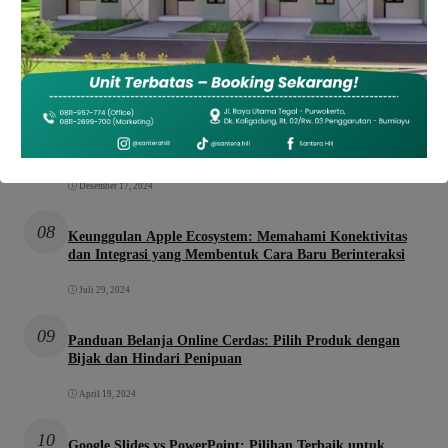
06
Rumah Hemat Energi dan Modern: Solusi Arsitektur
Sederhana bagi Pasangan Muda
Desember 17, 2024
07
Menghadirkan Gedung Hijau: Arsitektur Berkelanjutan
untuk Polusi Kota Besar
Desember 17, 2024
08
Keunggulan Apple Ecosystem: Memahami Konektivitas
dan Integrasi yang Membentuk Cara Baru Berinteraksi
Juli 29, 2024
09
Panduan Belanja Online Cerdas: Pilih Produk dengan
Bijak dan Hindari Penipuan
April 19, 2024
10
Google Slides vs PowerPoint: Pilihan Terbaik untuk