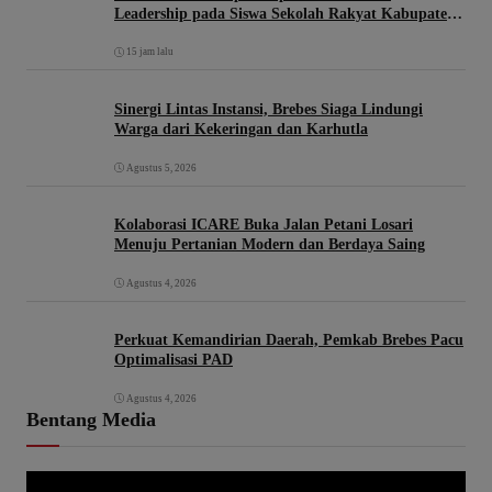
Leadership pada Siswa Sekolah Rakyat Kabupaten
Brebes
15 jam lalu
Sinergi Lintas Instansi, Brebes Siaga Lindungi
Warga dari Kekeringan dan Karhutla
Agustus 5, 2026
Kolaborasi ICARE Buka Jalan Petani Losari
Menuju Pertanian Modern dan Berdaya Saing
Agustus 4, 2026
Perkuat Kemandirian Daerah, Pemkab Brebes Pacu
Optimalisasi PAD
Agustus 4, 2026
Bentang Media
P