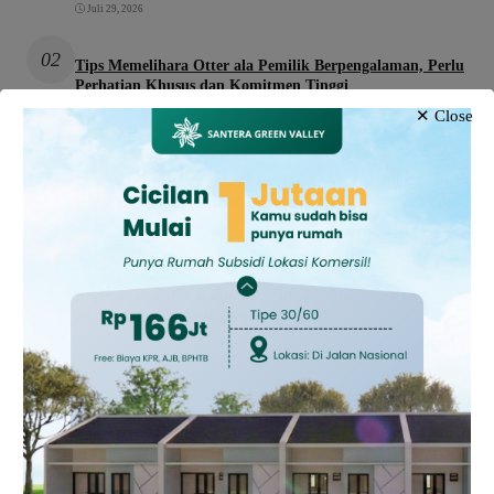
Juli 29, 2026
02
Tips Memelihara Otter ala Pemilik Berpengalaman, Perlu
Perhatian Khusus dan Komitmen Tinggi
✕ Close
Februari 13, 2026
03
Lomba Line Dance Berbahasa Tegal “Mlaku-Mlaku Nang
Kotaku” Meriahkan Yogya Mall Tegal
Desember 21, 2025
04
Ratusan Personel Gabungan Sukses Amankan Konser
Akbar Dewa 19 Di Brebes
Desember 15, 2025
05
Polres Brebes Edukasi Pelajar Cegah Kenakalan Remaja
dalam Kemah Bela Negara
Oktober 31, 2025