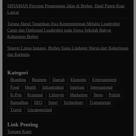
SIPJAMAN Percepat Penanganan Jalan di Brebes, Hasil Panen Kian
Lancar
Taruna Akpol Tanamkan Jiwa Kepemimpinan Melalui Leadership
Camp dan Outbound Leadership pada Siswa Sekolah Rakyat
Kabupaten Brebes
Sinergi Lintas Instansi, Brebes Siaga Lindungi Warga dari Kekeringan
dan Karhutla
Kategori
Branding
Business
Daerah
Ekonomi
Entertainment
Food
Health
Infrastruktur
Inspirasi
Internasional
K-Pop
Kriminal
Lifestyle
Marketing
News
Politik
Ramadhan
SEO
Sport
Technology
Transportasi
Travel
Uncategorized
Link Penting
Tentang Kami