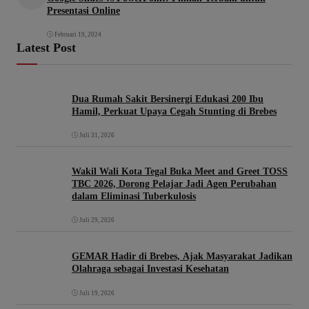
Presentasi Online
Februari 19, 2024
Latest Post
Dua Rumah Sakit Bersinergi Edukasi 200 Ibu
Hamil, Perkuat Upaya Cegah Stunting di Brebes
Juli 31, 2026
Wakil Wali Kota Tegal Buka Meet and Greet TOSS
TBC 2026, Dorong Pelajar Jadi Agen Perubahan
dalam Eliminasi Tuberkulosis
Juli 29, 2026
GEMAR Hadir di Brebes, Ajak Masyarakat Jadikan
Olahraga sebagai Investasi Kesehatan
Juli 19, 2026