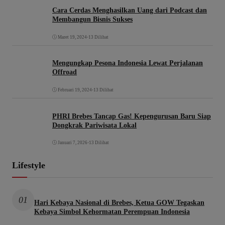
Cara Cerdas Menghasilkan Uang dari Podcast dan
Membangun Bisnis Sukses
Maret 19, 2024
•
13 Dilihat
Mengungkap Pesona Indonesia Lewat Perjalanan
Offroad
Februari 19, 2024
•
13 Dilihat
PHRI Brebes Tancap Gas! Kepengurusan Baru Siap
Dongkrak Pariwisata Lokal
Januari 7, 2026
•
13 Dilihat
Lifestyle
01
Hari Kebaya Nasional di Brebes, Ketua GOW Tegaskan
Kebaya Simbol Kehormatan Perempuan Indonesia