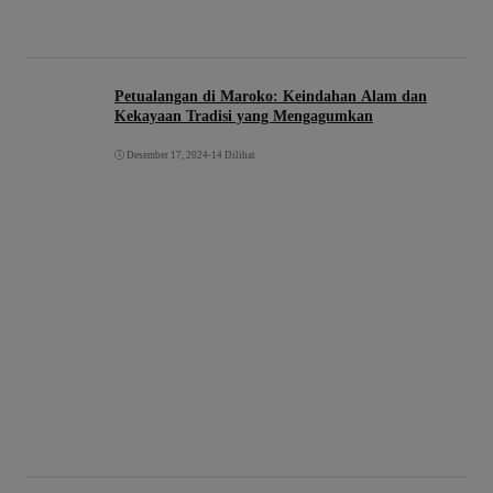
Petualangan di Maroko: Keindahan Alam dan
Kekayaan Tradisi yang Mengagumkan
Desember 17, 2024
•
14 Dilihat