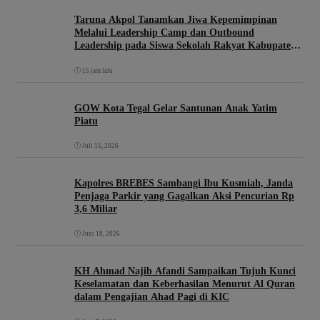
Taruna Akpol Tanamkan Jiwa Kepemimpinan
Melalui Leadership Camp dan Outbound
Leadership pada Siswa Sekolah Rakyat Kabupaten
Brebes
15 jam lalu
GOW Kota Tegal Gelar Santunan Anak Yatim
Piatu
Juli 15, 2026
Kapolres BREBES Sambangi Ibu Kusmiah, Janda
Penjaga Parkir yang Gagalkan Aksi Pencurian Rp
3,6 Miliar
Juni 18, 2026
KH Ahmad Najib Afandi Sampaikan Tujuh Kunci
Keselamatan dan Keberhasilan Menurut Al Quran
dalam Pengajian Ahad Pagi di KIC